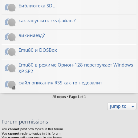
Библиотека SDL
как запустить rks файлы?
викинаезд?
Emu80 и DOSBox
Emu80 в режиме Орион-128 перегружает Windows
XP SP2
файл описания RSS как-то недозалит
25 topics • Page
1
of
1
Jump to
Forum permissions
You
cannot
post new topics in this forum
You
cannot
reply to topics in this forum
You
cannot
edit your posts in this forum