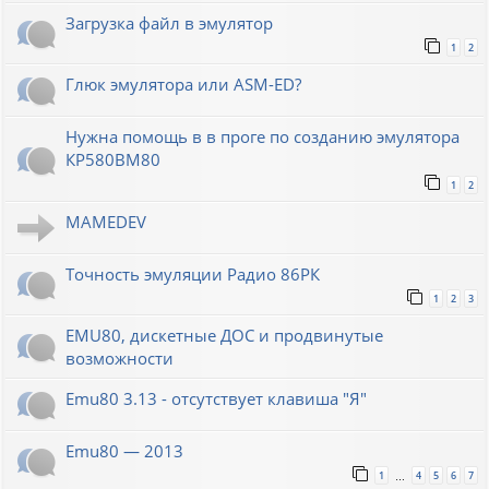
Загрузка файл в эмулятор
1
2
Глюк эмулятора или ASM-ED?
Нужна помощь в в проге по созданию эмулятора
КР580ВМ80
1
2
MAMEDEV
Точность эмуляции Радио 86РК
1
2
3
EMU80, дискетные ДОС и продвинутые
возможности
Emu80 3.13 - отсутствует клавиша "Я"
Emu80 — 2013
1
4
5
6
7
…