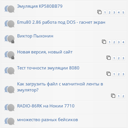
Эмуляция КР580ВВ79
1
2
3
4
5
Emu80 2.86 работа под DOS - гаснет экран
Виктор Пыхонин
1
2
3
4
Новая версия, новый сайт
1
2
3
Тест точности эмуляции 8080
1
2
3
Как загрузить файл с магнитной ленты в
эмулятор?
1
2
RADIO-86RK на Нокии 7710
множество разных бейсиков