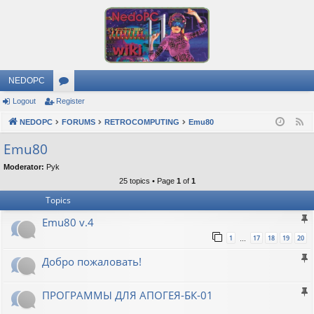
NEDOPC
Logout
Register
or
NEDOPC
u
FORUMS
RETROCOMPUTING
Emu80
F
e
m
Emu80
e
s
Moderator:
Pyk
d
25 topics • Page
1
of
1
Topics
Emu80 v.4
1
17
18
19
20
…
Добро пожаловать!
ПРОГРАММЫ ДЛЯ АПОГЕЯ-БК-01