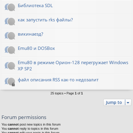
Библиотека SDL
как запустить rks файлы?
викинаезд?
Emu80 и DOSBox
Emu80 в режиме Орион-128 перегружает Windows
XP SP2
файл описания RSS как-то недозалит
25 topics • Page
1
of
1
Jump to
Forum permissions
You
cannot
post new topics in this forum
You
cannot
reply to topics in this forum
You
cannot
edit your posts in this forum