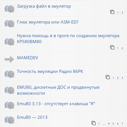
Загрузка файл в эмулятор
1
2
Глюк эмулятора или ASM-ED?
Нужна помощь в в проге по созданию эмулятора
КР580ВМ80
1
2
MAMEDEV
Точность эмуляции Радио 86РК
1
2
3
EMU80, дискетные ДОС и продвинутые
возможности
Emu80 3.13 - отсутствует клавиша "Я"
Emu80 — 2013
1
4
5
6
7
…