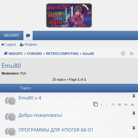
NEDOPC
Logout
Register
or
NEDOPC
u
FORUMS
RETROCOMPUTING
Emu80
F
e
m
Emu80
e
s
Moderator:
Pyk
d
25 topics • Page
1
of
1
Topics
Emu80 v.4
1
17
18
19
20
…
Добро пожаловать!
ПРОГРАММЫ ДЛЯ АПОГЕЯ-БК-01