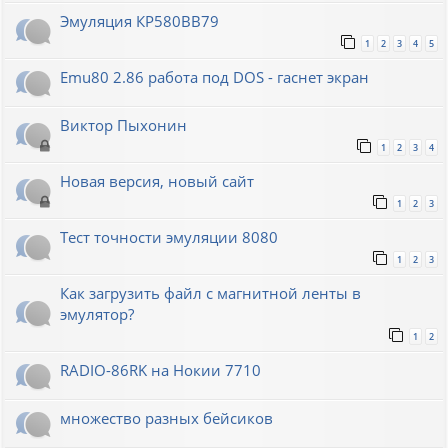
Эмуляция КР580ВВ79
1
2
3
4
5
Emu80 2.86 работа под DOS - гаснет экран
Виктор Пыхонин
1
2
3
4
Новая версия, новый сайт
1
2
3
Тест точности эмуляции 8080
1
2
3
Как загрузить файл с магнитной ленты в
эмулятор?
1
2
RADIO-86RK на Нокии 7710
множество разных бейсиков