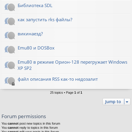
Библиотека SDL
как запустить rks файлы?
викинаезд?
Emu80 и DOSBox
Emu80 в режиме Орион-128 перегружает Windows
XP SP2
файл описания RSS как-то недозалит
25 topics • Page
1
of
1
Jump to
Forum permissions
You
cannot
post new topics in this forum
You
cannot
reply to topics in this forum
You
cannot
edit your posts in this forum