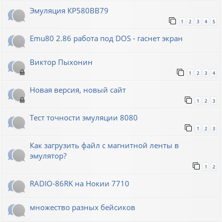
Эмуляция КР580ВВ79
1
2
3
4
5
Emu80 2.86 работа под DOS - гаснет экран
Виктор Пыхонин
1
2
3
4
Новая версия, новый сайт
1
2
3
Тест точности эмуляции 8080
1
2
3
Как загрузить файл с магнитной ленты в
эмулятор?
1
2
RADIO-86RK на Нокии 7710
множество разных бейсиков