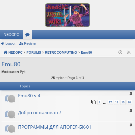
NEDOPC
Logout
Register
or
NEDOPC
u
FORUMS
RETROCOMPUTING
Emu80
F
e
m
Emu80
e
s
Moderator:
Pyk
d
25 topics • Page
1
of
1
Topics
Emu80 v.4
1
17
18
19
20
…
Добро пожаловать!
ПРОГРАММЫ ДЛЯ АПОГЕЯ-БК-01