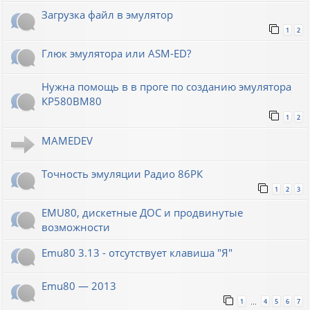
Загрузка файл в эмулятор
1
2
Глюк эмулятора или ASM-ED?
Нужна помощь в в проге по созданию эмулятора
КР580ВМ80
1
2
MAMEDEV
Точность эмуляции Радио 86РК
1
2
3
EMU80, дискетные ДОС и продвинутые
возможности
Emu80 3.13 - отсутствует клавиша "Я"
Emu80 — 2013
1
4
5
6
7
…