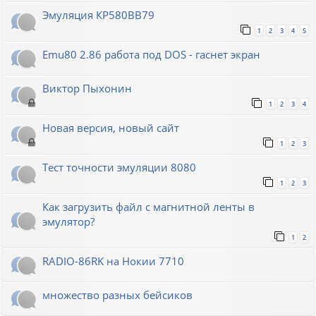
Эмуляция КР580ВВ79
1
2
3
4
5
Emu80 2.86 работа под DOS - гаснет экран
Виктор Пыхонин
1
2
3
4
Новая версия, новый сайт
1
2
3
Тест точности эмуляции 8080
1
2
3
Как загрузить файл с магнитной ленты в
эмулятор?
1
2
RADIO-86RK на Нокии 7710
множество разных бейсиков