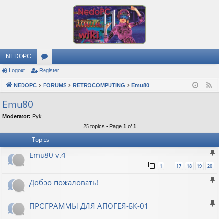
NEDOPC
Logout
Register
or
NEDOPC
u
FORUMS
RETROCOMPUTING
Emu80
F
e
m
Emu80
e
s
Moderator:
Pyk
d
25 topics • Page
1
of
1
Topics
Emu80 v.4
1
17
18
19
20
…
Добро пожаловать!
ПРОГРАММЫ ДЛЯ АПОГЕЯ-БК-01