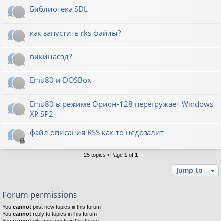
Библиотека SDL
как запустить rks файлы?
викинаезд?
Emu80 и DOSBox
Emu80 в режиме Орион-128 перегружает Windows
XP SP2
файл описания RSS как-то недозалит
25 topics • Page
1
of
1
Jump to
Forum permissions
You
cannot
post new topics in this forum
You
cannot
reply to topics in this forum
You
cannot
edit your posts in this forum