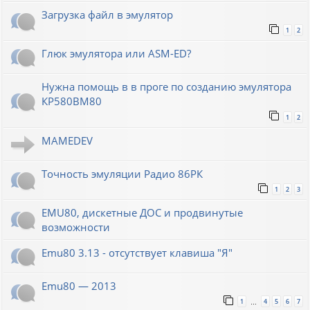
Загрузка файл в эмулятор
1
2
Глюк эмулятора или ASM-ED?
Нужна помощь в в проге по созданию эмулятора
КР580ВМ80
1
2
MAMEDEV
Точность эмуляции Радио 86РК
1
2
3
EMU80, дискетные ДОС и продвинутые
возможности
Emu80 3.13 - отсутствует клавиша "Я"
Emu80 — 2013
1
4
5
6
7
…