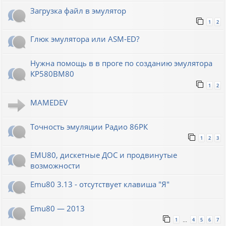
Загрузка файл в эмулятор
1
2
Глюк эмулятора или ASM-ED?
Нужна помощь в в проге по созданию эмулятора
КР580ВМ80
1
2
MAMEDEV
Точность эмуляции Радио 86РК
1
2
3
EMU80, дискетные ДОС и продвинутые
возможности
Emu80 3.13 - отсутствует клавиша "Я"
Emu80 — 2013
1
4
5
6
7
…