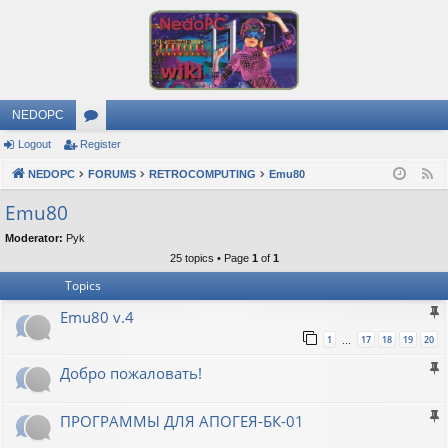
NEDOPC
Logout
Register
or
NEDOPC
u
FORUMS
RETROCOMPUTING
Emu80
F
e
m
Emu80
e
s
Moderator:
Pyk
d
25 topics • Page
1
of
1
Topics
Emu80 v.4
1
17
18
19
20
…
Добро пожаловать!
ПРОГРАММЫ ДЛЯ АПОГЕЯ-БК-01