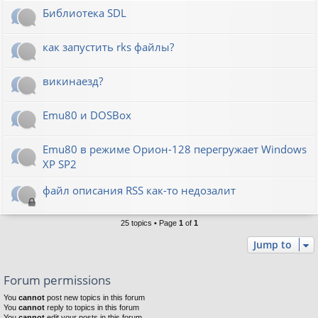
Библиотека SDL
как запустить rks файлы?
викинаезд?
Emu80 и DOSBox
Emu80 в режиме Орион-128 перегружает Windows
XP SP2
файл описания RSS как-то недозалит
25 topics • Page
1
of
1
Jump to
Forum permissions
You
cannot
post new topics in this forum
You
cannot
reply to topics in this forum
You
cannot
edit your posts in this forum