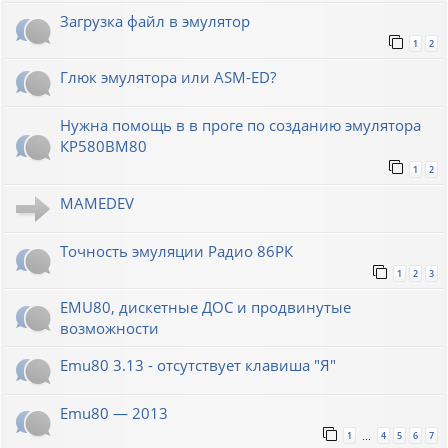
Загрузка файл в эмулятор
1
2
Глюк эмулятора или ASM-ED?
Нужна помощь в в проге по созданию эмулятора
КР580ВМ80
1
2
MAMEDEV
Точность эмуляции Радио 86РК
1
2
3
EMU80, дискетные ДОС и продвинутые
возможности
Emu80 3.13 - отсутствует клавиша "Я"
Emu80 — 2013
1
4
5
6
7
…