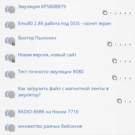
Эмуляция КР580ВВ79
1
2
3
4
5
Emu80 2.86 работа под DOS - гаснет экран
Виктор Пыхонин
1
2
3
4
Новая версия, новый сайт
1
2
3
Тест точности эмуляции 8080
1
2
3
Как загрузить файл с магнитной ленты в
эмулятор?
1
2
RADIO-86RK на Нокии 7710
множество разных бейсиков