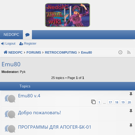
NEDOPC
Logout
Register
or
NEDOPC
u
FORUMS
RETROCOMPUTING
Emu80
F
e
m
Emu80
e
s
Moderator:
Pyk
d
25 topics • Page
1
of
1
Topics
Emu80 v.4
1
17
18
19
20
…
Добро пожаловать!
ПРОГРАММЫ ДЛЯ АПОГЕЯ-БК-01