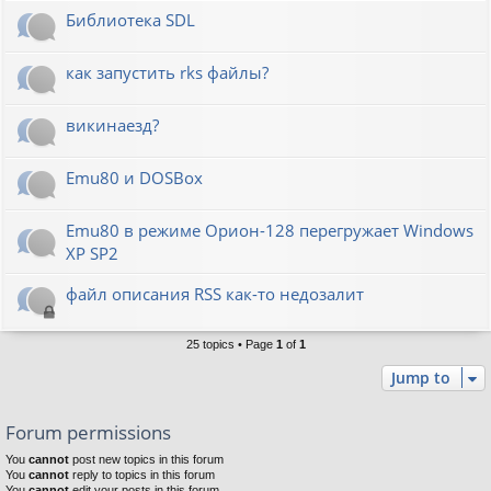
Библиотека SDL
как запустить rks файлы?
викинаезд?
Emu80 и DOSBox
Emu80 в режиме Орион-128 перегружает Windows
XP SP2
файл описания RSS как-то недозалит
25 topics • Page
1
of
1
Jump to
Forum permissions
You
cannot
post new topics in this forum
You
cannot
reply to topics in this forum
You
cannot
edit your posts in this forum