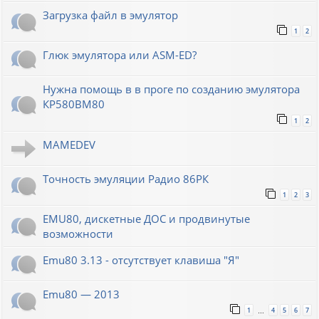
Загрузка файл в эмулятор
1
2
Глюк эмулятора или ASM-ED?
Нужна помощь в в проге по созданию эмулятора
КР580ВМ80
1
2
MAMEDEV
Точность эмуляции Радио 86РК
1
2
3
EMU80, дискетные ДОС и продвинутые
возможности
Emu80 3.13 - отсутствует клавиша "Я"
Emu80 — 2013
1
4
5
6
7
…