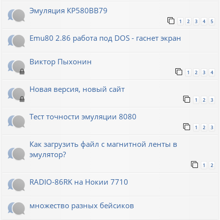
Эмуляция КР580ВВ79
1
2
3
4
5
Emu80 2.86 работа под DOS - гаснет экран
Виктор Пыхонин
1
2
3
4
Новая версия, новый сайт
1
2
3
Тест точности эмуляции 8080
1
2
3
Как загрузить файл с магнитной ленты в
эмулятор?
1
2
RADIO-86RK на Нокии 7710
множество разных бейсиков