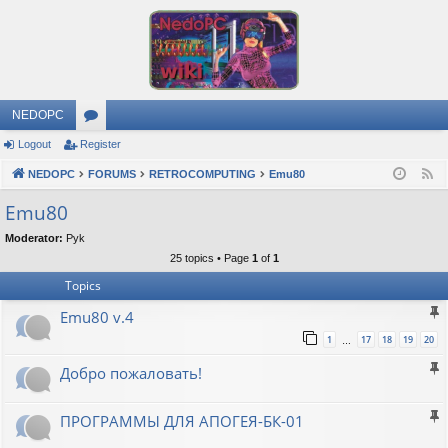
NEDOPC
Logout
Register
or
NEDOPC
u
FORUMS
RETROCOMPUTING
Emu80
F
e
m
Emu80
e
s
Moderator:
Pyk
d
25 topics • Page
1
of
1
Topics
Emu80 v.4
1
17
18
19
20
…
Добро пожаловать!
ПРОГРАММЫ ДЛЯ АПОГЕЯ-БК-01