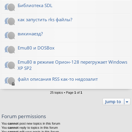
Библиотека SDL
как запустить rks файлы?
викинаезд?
Emu80 и DOSBox
Emu80 в режиме Орион-128 перегружает Windows
XP SP2
файл описания RSS как-то недозалит
25 topics • Page
1
of
1
Jump to
Forum permissions
You
cannot
post new topics in this forum
You
cannot
reply to topics in this forum
You
cannot
edit your posts in this forum