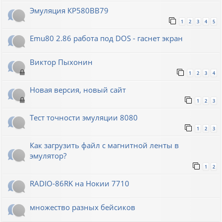
Эмуляция КР580ВВ79
1
2
3
4
5
Emu80 2.86 работа под DOS - гаснет экран
Виктор Пыхонин
1
2
3
4
Новая версия, новый сайт
1
2
3
Тест точности эмуляции 8080
1
2
3
Как загрузить файл с магнитной ленты в
эмулятор?
1
2
RADIO-86RK на Нокии 7710
множество разных бейсиков