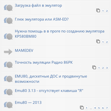
Загрузка файл в эмулятор
1
2
Глюк эмулятора или ASM-ED?
Нужна помощь в в проге по созданию эмулятора
КР580ВМ80
1
2
MAMEDEV
Точность эмуляции Радио 86РК
1
2
3
EMU80, дискетные ДОС и продвинутые
возможности
Emu80 3.13 - отсутствует клавиша "Я"
Emu80 — 2013
1
4
5
6
7
…