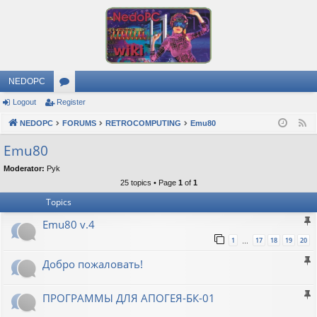
NEDOPC
Logout
Register
or
NEDOPC
u
FORUMS
RETROCOMPUTING
Emu80
F
e
m
Emu80
e
s
Moderator:
Pyk
d
25 topics • Page
1
of
1
Topics
Emu80 v.4
1
17
18
19
20
…
Добро пожаловать!
ПРОГРАММЫ ДЛЯ АПОГЕЯ-БК-01