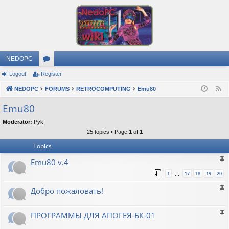
NEDOPC
Logout
Register
or
NEDOPC
u
FORUMS
RETROCOMPUTING
Emu80
F
e
m
Emu80
e
s
Moderator:
Pyk
d
25 topics • Page
1
of
1
Topics
Emu80 v.4
1
17
18
19
20
…
Добро пожаловать!
ПРОГРАММЫ ДЛЯ АПОГЕЯ-БК-01