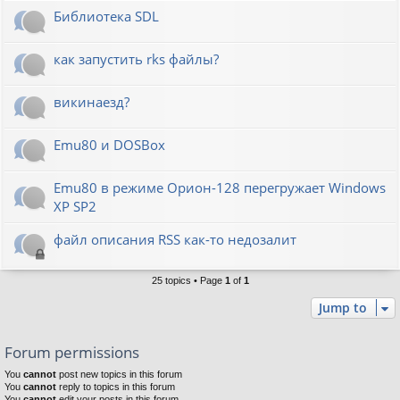
Библиотека SDL
как запустить rks файлы?
викинаезд?
Emu80 и DOSBox
Emu80 в режиме Орион-128 перегружает Windows
XP SP2
файл описания RSS как-то недозалит
25 topics • Page
1
of
1
Jump to
Forum permissions
You
cannot
post new topics in this forum
You
cannot
reply to topics in this forum
You
cannot
edit your posts in this forum