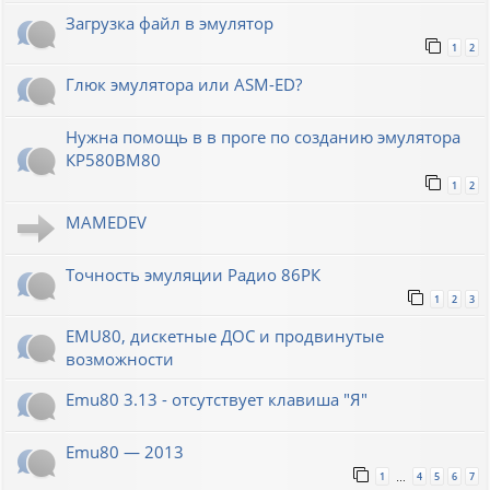
Загрузка файл в эмулятор
1
2
Глюк эмулятора или ASM-ED?
Нужна помощь в в проге по созданию эмулятора
КР580ВМ80
1
2
MAMEDEV
Точность эмуляции Радио 86РК
1
2
3
EMU80, дискетные ДОС и продвинутые
возможности
Emu80 3.13 - отсутствует клавиша "Я"
Emu80 — 2013
1
4
5
6
7
…