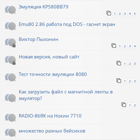
Эмуляция КР580ВВ79
1
2
3
4
5
Emu80 2.86 работа под DOS - гаснет экран
Виктор Пыхонин
1
2
3
4
Новая версия, новый сайт
1
2
3
Тест точности эмуляции 8080
1
2
3
Как загрузить файл с магнитной ленты в
эмулятор?
1
2
RADIO-86RK на Нокии 7710
множество разных бейсиков