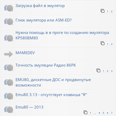
Загрузка файл в эмулятор
1
2
Глюк эмулятора или ASM-ED?
Нужна помощь в в проге по созданию эмулятора
КР580ВМ80
1
2
MAMEDEV
Точность эмуляции Радио 86РК
1
2
3
EMU80, дискетные ДОС и продвинутые
возможности
Emu80 3.13 - отсутствует клавиша "Я"
Emu80 — 2013
1
4
5
6
7
…