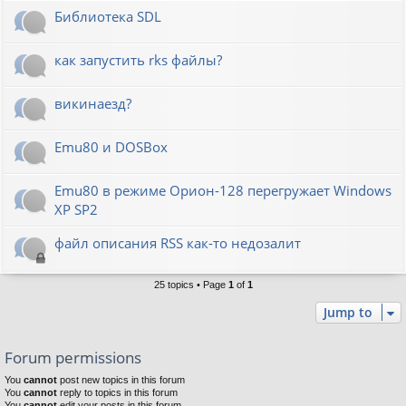
Библиотека SDL
как запустить rks файлы?
викинаезд?
Emu80 и DOSBox
Emu80 в режиме Орион-128 перегружает Windows
XP SP2
файл описания RSS как-то недозалит
25 topics • Page
1
of
1
Jump to
Forum permissions
You
cannot
post new topics in this forum
You
cannot
reply to topics in this forum
You
cannot
edit your posts in this forum