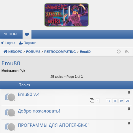
NEDOPC
Logout
Register
or
NEDOPC
u
FORUMS
RETROCOMPUTING
Emu80
F
e
m
Emu80
e
s
Moderator:
Pyk
d
25 topics • Page
1
of
1
Topics
Emu80 v.4
1
17
18
19
20
…
Добро пожаловать!
ПРОГРАММЫ ДЛЯ АПОГЕЯ-БК-01