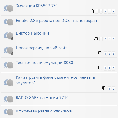
Эмуляция КР580ВВ79
1
2
3
4
5
Emu80 2.86 работа под DOS - гаснет экран
Виктор Пыхонин
1
2
3
4
Новая версия, новый сайт
1
2
3
Тест точности эмуляции 8080
1
2
3
Как загрузить файл с магнитной ленты в
эмулятор?
1
2
RADIO-86RK на Нокии 7710
множество разных бейсиков