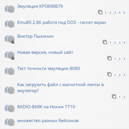
Эмуляция КР580ВВ79
1
2
3
4
5
Emu80 2.86 работа под DOS - гаснет экран
Виктор Пыхонин
1
2
3
4
Новая версия, новый сайт
1
2
3
Тест точности эмуляции 8080
1
2
3
Как загрузить файл с магнитной ленты в
эмулятор?
1
2
RADIO-86RK на Нокии 7710
множество разных бейсиков