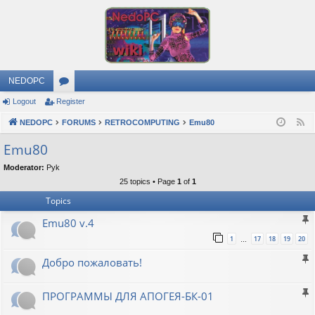
NEDOPC
Logout
Register
or
NEDOPC
u
FORUMS
RETROCOMPUTING
Emu80
F
e
m
Emu80
e
s
Moderator:
Pyk
d
25 topics • Page
1
of
1
Topics
Emu80 v.4
1
17
18
19
20
…
Добро пожаловать!
ПРОГРАММЫ ДЛЯ АПОГЕЯ-БК-01