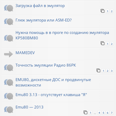
Загрузка файл в эмулятор
1
2
Глюк эмулятора или ASM-ED?
Нужна помощь в в проге по созданию эмулятора
КР580ВМ80
1
2
MAMEDEV
Точность эмуляции Радио 86РК
1
2
3
EMU80, дискетные ДОС и продвинутые
возможности
Emu80 3.13 - отсутствует клавиша "Я"
Emu80 — 2013
1
4
5
6
7
…