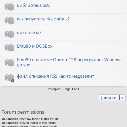
Библиотека SDL
как запустить rks файлы?
викинаезд?
Emu80 и DOSBox
Emu80 в режиме Орион-128 перегружает Windows
XP SP2
файл описания RSS как-то недозалит
25 topics • Page
1
of
1
Jump to
Forum permissions
You
cannot
post new topics in this forum
You
cannot
reply to topics in this forum
You
cannot
edit your posts in this forum