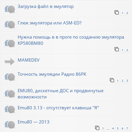
Загрузка файл в эмулятор
1
2
Глюк эмулятора или ASM-ED?
Нужна помощь в в проге по созданию эмулятора
КР580ВМ80
1
2
MAMEDEV
Точность эмуляции Радио 86РК
1
2
3
EMU80, дискетные ДОС и продвинутые
возможности
Emu80 3.13 - отсутствует клавиша "Я"
Emu80 — 2013
1
4
5
6
7
…