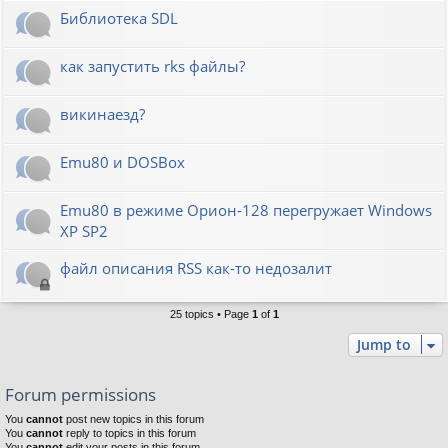
Библиотека SDL
как запустить rks файлы?
викинаезд?
Emu80 и DOSBox
Emu80 в режиме Орион-128 перегружает Windows
XP SP2
файл описания RSS как-то недозалит
25 topics • Page
1
of
1
Jump to
Forum permissions
You
cannot
post new topics in this forum
You
cannot
reply to topics in this forum
You
cannot
edit your posts in this forum