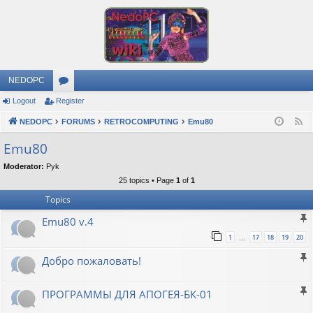
NEDOPC
Logout
Register
or
NEDOPC
u
FORUMS
RETROCOMPUTING
Emu80
F
e
m
Emu80
e
s
Moderator:
Pyk
d
25 topics • Page
1
of
1
Topics
Emu80 v.4
1
17
18
19
20
…
Добро пожаловать!
ПРОГРАММЫ ДЛЯ АПОГЕЯ-БК-01