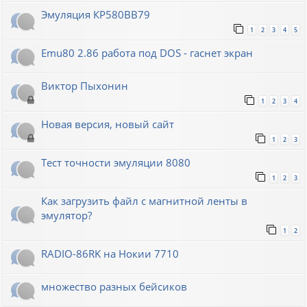
Эмуляция КР580ВВ79
1
2
3
4
5
Emu80 2.86 работа под DOS - гаснет экран
Виктор Пыхонин
1
2
3
4
Новая версия, новый сайт
1
2
3
Тест точности эмуляции 8080
1
2
3
Как загрузить файл с магнитной ленты в
эмулятор?
1
2
RADIO-86RK на Нокии 7710
множество разных бейсиков