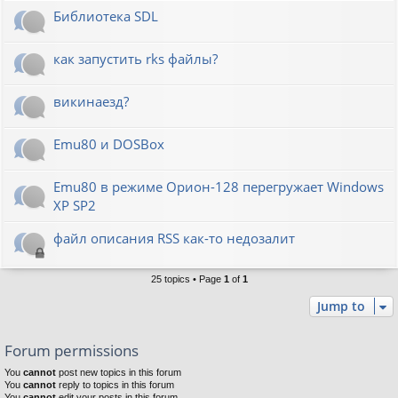
Библиотека SDL
как запустить rks файлы?
викинаезд?
Emu80 и DOSBox
Emu80 в режиме Орион-128 перегружает Windows
XP SP2
файл описания RSS как-то недозалит
25 topics • Page
1
of
1
Jump to
Forum permissions
You
cannot
post new topics in this forum
You
cannot
reply to topics in this forum
You
cannot
edit your posts in this forum