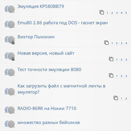
Эмуляция КР580ВВ79
1
2
3
4
5
Emu80 2.86 работа под DOS - гаснет экран
Виктор Пыхонин
1
2
3
4
Новая версия, новый сайт
1
2
3
Тест точности эмуляции 8080
1
2
3
Как загрузить файл с магнитной ленты в
эмулятор?
1
2
RADIO-86RK на Нокии 7710
множество разных бейсиков