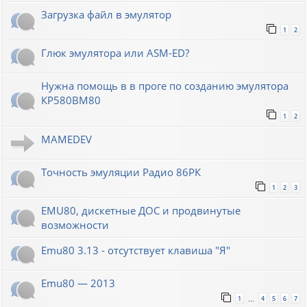
Загрузка файл в эмулятор
1
2
Глюк эмулятора или ASM-ED?
Нужна помощь в в проге по созданию эмулятора
КР580ВМ80
1
2
MAMEDEV
Точность эмуляции Радио 86РК
1
2
3
EMU80, дискетные ДОС и продвинутые
возможности
Emu80 3.13 - отсутствует клавиша "Я"
Emu80 — 2013
1
4
5
6
7
…