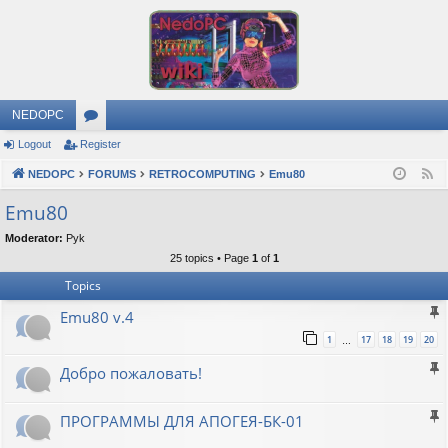
NEDOPC
Logout
Register
or
NEDOPC
u
FORUMS
RETROCOMPUTING
Emu80
F
e
m
Emu80
e
s
Moderator:
Pyk
d
25 topics • Page
1
of
1
Topics
Emu80 v.4
1
17
18
19
20
…
Добро пожаловать!
ПРОГРАММЫ ДЛЯ АПОГЕЯ-БК-01