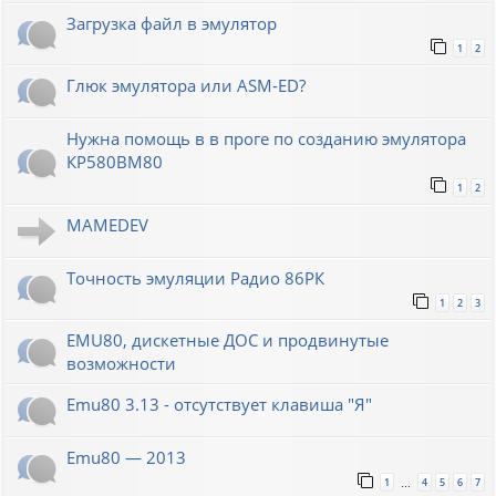
Загрузка файл в эмулятор
1
2
Глюк эмулятора или ASM-ED?
Нужна помощь в в проге по созданию эмулятора
КР580ВМ80
1
2
MAMEDEV
Точность эмуляции Радио 86РК
1
2
3
EMU80, дискетные ДОС и продвинутые
возможности
Emu80 3.13 - отсутствует клавиша "Я"
Emu80 — 2013
1
4
5
6
7
…