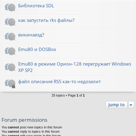
Библиотека SDL
как запустить rks файлы?
викинаезд?
Emu80 и DOSBox
Emu80 в режиме Орион-128 перегружает Windows
XP SP2
файл описания RSS как-то недозалит
25 topics • Page
1
of
1
Jump to
Forum permissions
You
cannot
post new topics in this forum
You
cannot
reply to topics in this forum
You
cannot
edit your posts in this forum