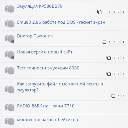
Эмуляция КР580ВВ79
1
2
3
4
5
Emu80 2.86 работа под DOS - гаснет экран
Виктор Пыхонин
1
2
3
4
Новая версия, новый сайт
1
2
3
Тест точности эмуляции 8080
1
2
3
Как загрузить файл с магнитной ленты в
эмулятор?
1
2
RADIO-86RK на Нокии 7710
множество разных бейсиков