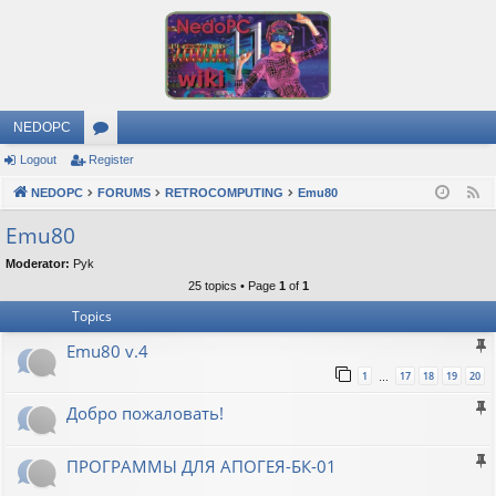
NEDOPC
Logout
Register
or
NEDOPC
u
FORUMS
RETROCOMPUTING
Emu80
F
e
m
Emu80
e
s
Moderator:
Pyk
d
25 topics • Page
1
of
1
Topics
Emu80 v.4
1
17
18
19
20
…
Добро пожаловать!
ПРОГРАММЫ ДЛЯ АПОГЕЯ-БК-01