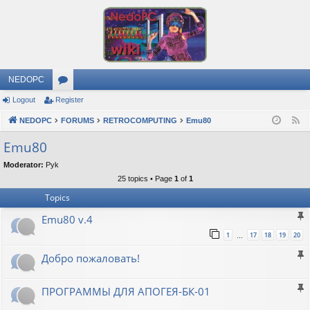
NEDOPC
Logout
Register
or
NEDOPC
u
FORUMS
RETROCOMPUTING
Emu80
F
e
m
Emu80
e
s
Moderator:
Pyk
d
25 topics • Page
1
of
1
Topics
Emu80 v.4
1
17
18
19
20
…
Добро пожаловать!
ПРОГРАММЫ ДЛЯ АПОГЕЯ-БК-01