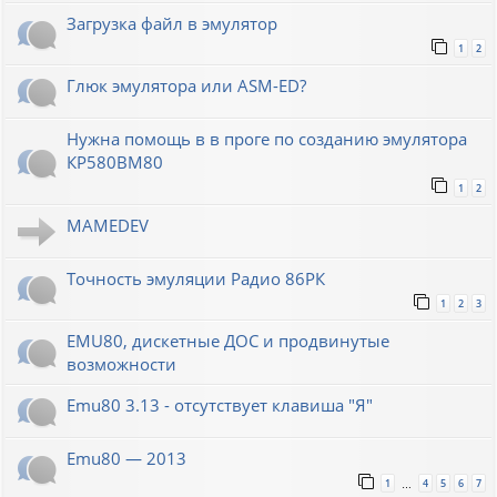
Загрузка файл в эмулятор
1
2
Глюк эмулятора или ASM-ED?
Нужна помощь в в проге по созданию эмулятора
КР580ВМ80
1
2
MAMEDEV
Точность эмуляции Радио 86РК
1
2
3
EMU80, дискетные ДОС и продвинутые
возможности
Emu80 3.13 - отсутствует клавиша "Я"
Emu80 — 2013
1
4
5
6
7
…