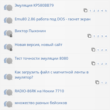
Эмуляция КР580ВВ79
1
2
3
4
5
Emu80 2.86 работа под DOS - гаснет экран
Виктор Пыхонин
1
2
3
4
Новая версия, новый сайт
1
2
3
Тест точности эмуляции 8080
1
2
3
Как загрузить файл с магнитной ленты в
эмулятор?
1
2
RADIO-86RK на Нокии 7710
множество разных бейсиков