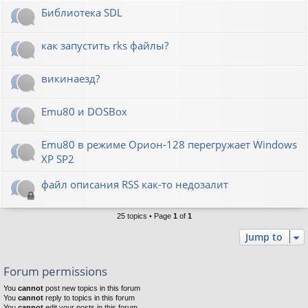
Библиотека SDL
как запустить rks файлы?
викинаезд?
Emu80 и DOSBox
Emu80 в режиме Орион-128 перегружает Windows
XP SP2
файл описания RSS как-то недозалит
25 topics • Page
1
of
1
Jump to
Forum permissions
You
cannot
post new topics in this forum
You
cannot
reply to topics in this forum
You
cannot
edit your posts in this forum