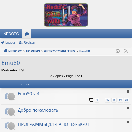
NEDOPC
Logout
Register
or
NEDOPC
u
FORUMS
RETROCOMPUTING
Emu80
F
e
m
Emu80
e
s
Moderator:
Pyk
d
25 topics • Page
1
of
1
Topics
Emu80 v.4
1
17
18
19
20
…
Добро пожаловать!
ПРОГРАММЫ ДЛЯ АПОГЕЯ-БК-01