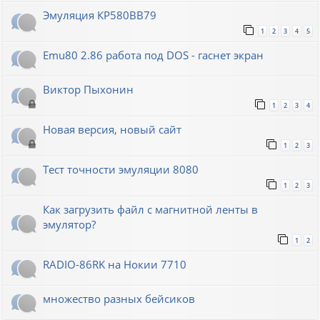
Эмуляция КР580ВВ79
1
2
3
4
5
Emu80 2.86 работа под DOS - гаснет экран
Виктор Пыхонин
1
2
3
4
Новая версия, новый сайт
1
2
3
Тест точности эмуляции 8080
1
2
3
Как загрузить файл с магнитной ленты в
эмулятор?
1
2
RADIO-86RK на Нокии 7710
множество разных бейсиков