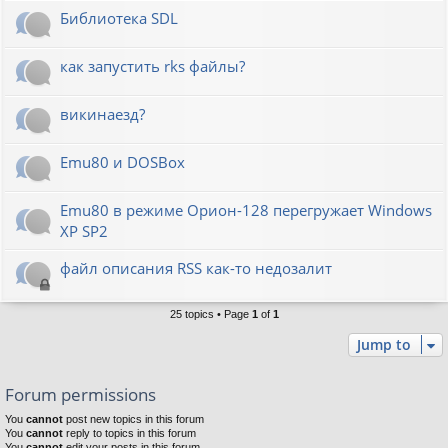
Библиотека SDL
как запустить rks файлы?
викинаезд?
Emu80 и DOSBox
Emu80 в режиме Орион-128 перегружает Windows
XP SP2
файл описания RSS как-то недозалит
25 topics • Page
1
of
1
Jump to
Forum permissions
You
cannot
post new topics in this forum
You
cannot
reply to topics in this forum
You
cannot
edit your posts in this forum