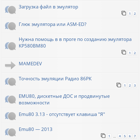
Загрузка файл в эмулятор
1
2
Глюк эмулятора или ASM-ED?
Нужна помощь в в проге по созданию эмулятора
КР580ВМ80
1
2
MAMEDEV
Точность эмуляции Радио 86РК
1
2
3
EMU80, дискетные ДОС и продвинутые
возможности
Emu80 3.13 - отсутствует клавиша "Я"
Emu80 — 2013
1
4
5
6
7
…