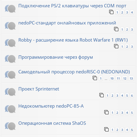
Подключение PS/2 клавиатуры через COM порт
1
2
3
4
nedoPC-стандарт онлайновых приложений
1
2
3
Robby - расширение языка Robot Warfare 1 (RW1)
1
2
3
Программирование через форум
Самодельный процессор nedoRISC-0 (NEDONAND)
1
10
11
12
13
…
Проект Sprinternet
1
2
3
4
5
6
Недокомпьютер nedoPC-85-A
1
2
3
4
5
Операционная система ShaOS
1
2
3
4
5