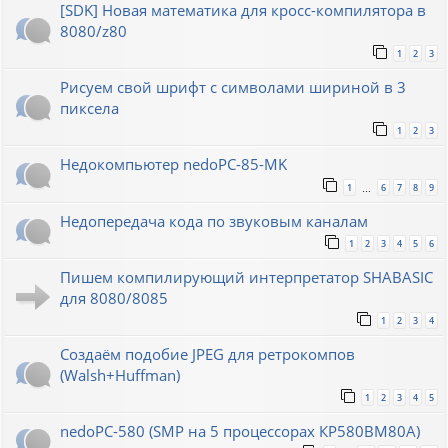
[SDK] Новая математика для кросс-компилятора в
8080/z80
1
2
3
Рисуем свой шрифт с символами шириной в 3
пиксела
1
2
3
Недокомпьютер nedoPC-85-MK
1
6
7
8
9
…
Недопередача кода по звуковым каналам
1
2
3
4
5
6
Пишем компилирующий интерпретатор SHABASIC
для 8080/8085
1
2
3
4
Создаём подобие JPEG для ретрокомпов
(Walsh+Huffman)
1
2
3
4
5
nedoPC-580 (SMP на 5 процессорах КР580ВМ80А)