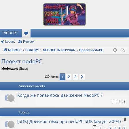
NEDOPC
Logout
Register
or
NEDOPC
u
FORUMS
NEDOPC IN RUSSIAN
Проект nedoPC
F
e
m
Проект nedoPC
e
s
Moderator:
Shaos
d
2
3
1
Next
130 topics
Announcements
Когда же появилось движение NedoPC ?
1
2
Topics
[SDK] Древняя тема про nedoPC SDK (август 2004)
1
6
7
8
9
…