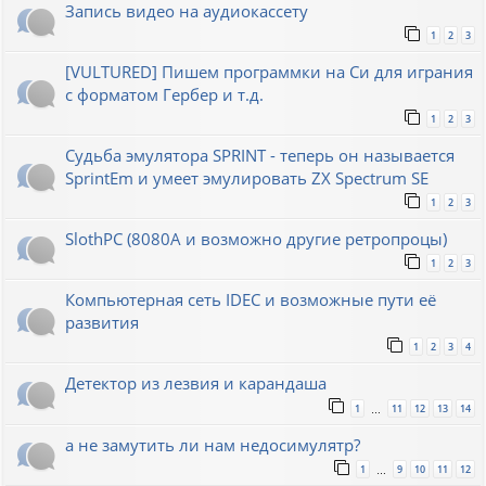
Запись видео на аудиокассету
1
2
3
[VULTURED] Пишем программки на Си для играния
с форматом Гербер и т.д.
1
2
3
Судьба эмулятора SPRINT - теперь он называется
SprintEm и умеет эмулировать ZX Spectrum SE
1
2
3
SlothPC (8080A и возможно другие ретропроцы)
1
2
3
Компьютерная сеть IDEC и возможные пути её
развития
1
2
3
4
Детектор из лезвия и карандаша
1
11
12
13
14
…
а не замутить ли нам недосимулятр?
1
9
10
11
12
…