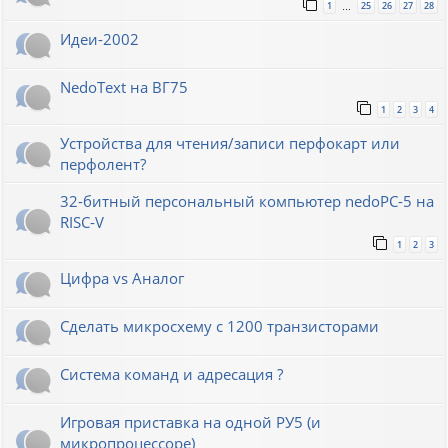
1
25
26
27
28
…
Идеи-2002
NedoText на ВГ75
1
2
3
4
Устройства для чтения/записи перфокарт или
перфолент?
32-битный персональный компьютер nedoPC-5 на
RISC-V
1
2
3
Цифра vs Аналог
Сделать микросхему с 1200 транзисторами
Система команд и адресация ?
Игровая приставка на одной РУ5 (и
микропроцессоре)