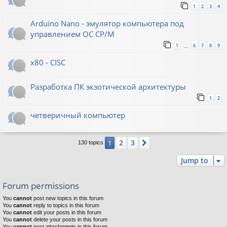
1
2
3
4
Arduino Nano - эмулятор компьютера под
управлением ОС CP/M
1
6
7
8
9
…
x80 - CISC
Разработка ПК экзотической архитектуры
1
2
четверичный компьютер
2
3
1
Next
130 topics
Jump to
Forum permissions
You
cannot
post new topics in this forum
You
cannot
reply to topics in this forum
You
cannot
edit your posts in this forum
You
cannot
delete your posts in this forum
You
cannot
post attachments in this forum