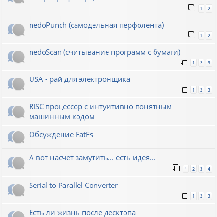
1
2
nedoPunch (самодельная перфолента)
1
2
nedoScan (считывание программ с бумаги)
1
2
3
USA - рай для электронщика
1
2
3
RISC процессор с интуитивно понятным
машинным кодом
Обсуждение FatFs
А вот насчет замутить... есть идея...
1
2
3
4
Serial to Parallel Converter
1
2
3
Есть ли жизнь после десктопа