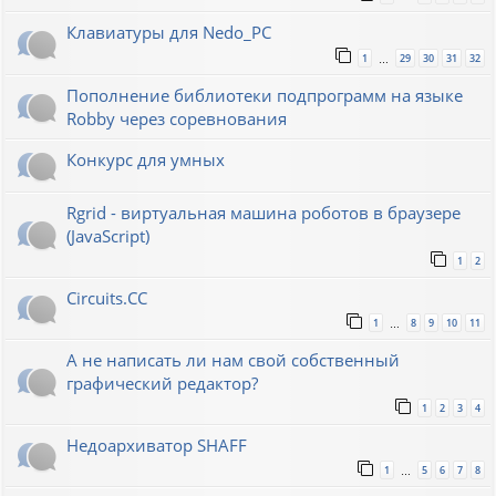
Клавиатуры для Nedo_PC
1
29
30
31
32
…
Пополнение библиотеки подпрограмм на языке
Robby через соревнования
Конкурс для умных
Rgrid - виртуальная машина роботов в браузере
(JavaScript)
1
2
Circuits.CC
1
8
9
10
11
…
А не написать ли нам свой собственный
графический редактор?
1
2
3
4
Недоархиватор SHAFF
1
5
6
7
8
…