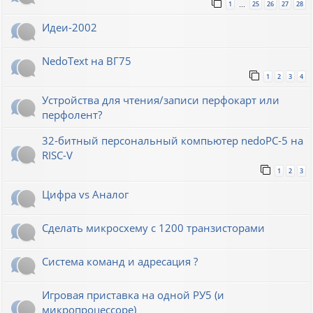
1
25
26
27
28
…
Идеи-2002
NedoText на ВГ75
1
2
3
4
Устройства для чтения/записи перфокарт или
перфолент?
32-битный персональный компьютер nedoPC-5 на
RISC-V
1
2
3
Цифра vs Аналог
Сделать микросхему с 1200 транзисторами
Система команд и адресация ?
Игровая приставка на одной РУ5 (и
микропроцессоре)