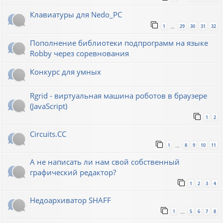
Клавиатуры для Nedo_PC
1
29
30
31
32
…
Пополнение библиотеки подпрограмм на языке
Robby через соревнования
Конкурс для умных
Rgrid - виртуальная машина роботов в браузере
(JavaScript)
1
2
Circuits.CC
1
8
9
10
11
…
А не написать ли нам свой собственный
графический редактор?
1
2
3
4
Недоархиватор SHAFF
1
5
6
7
8
…