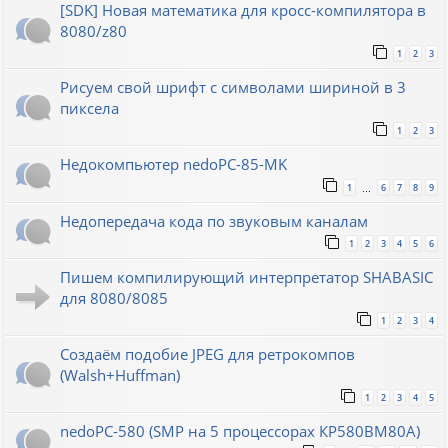
[SDK] Новая математика для кросс-компилятора в
8080/z80
1
2
3
Рисуем свой шрифт с символами шириной в 3
пиксела
1
2
3
Недокомпьютер nedoPC-85-MK
1
6
7
8
9
…
Недопередача кода по звуковым каналам
1
2
3
4
5
6
Пишем компилирующий интерпретатор SHABASIC
для 8080/8085
1
2
3
4
Создаём подобие JPEG для ретрокомпов
(Walsh+Huffman)
1
2
3
4
5
nedoPC-580 (SMP на 5 процессорах КР580ВМ80А)