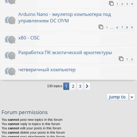
1
2
3
4
Arduino Nano - эмулятор компьютера под
управлением ОС CP/M
1
6
7
8
9
…
x80 - CISC
Разработка ПК экзотической архитектуры
1
2
четверичный компьютер
2
3
1
Next
130 topics
Jump to
Forum permissions
You
cannot
post new topics in this forum
You
cannot
reply to topics in this forum
You
cannot
edit your posts in this forum
You
cannot
delete your posts in this forum
You
cannot
post attachments in this forum