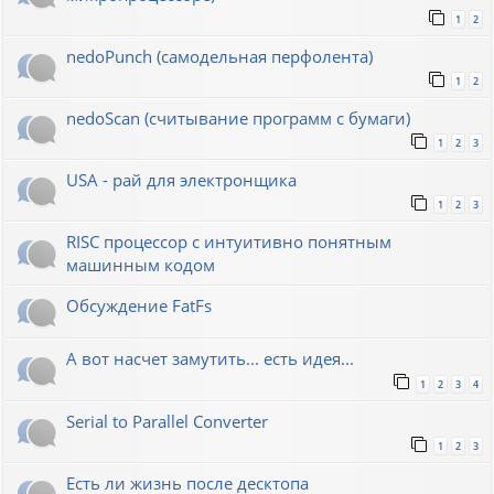
1
2
nedoPunch (самодельная перфолента)
1
2
nedoScan (считывание программ с бумаги)
1
2
3
USA - рай для электронщика
1
2
3
RISC процессор с интуитивно понятным
машинным кодом
Обсуждение FatFs
А вот насчет замутить... есть идея...
1
2
3
4
Serial to Parallel Converter
1
2
3
Есть ли жизнь после десктопа