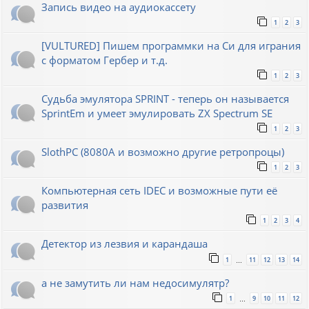
Запись видео на аудиокассету
1
2
3
[VULTURED] Пишем программки на Си для играния
с форматом Гербер и т.д.
1
2
3
Судьба эмулятора SPRINT - теперь он называется
SprintEm и умеет эмулировать ZX Spectrum SE
1
2
3
SlothPC (8080A и возможно другие ретропроцы)
1
2
3
Компьютерная сеть IDEC и возможные пути её
развития
1
2
3
4
Детектор из лезвия и карандаша
1
11
12
13
14
…
а не замутить ли нам недосимулятр?
1
9
10
11
12
…