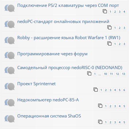
Подключение PS/2 клавиатуры через COM порт
1
2
3
4
nedoPC-стандарт онлайновых приложений
1
2
3
Robby - расширение языка Robot Warfare 1 (RW1)
1
2
3
Программирование через форум
Самодельный процессор nedoRISC-0 (NEDONAND)
1
10
11
12
13
…
Проект Sprinternet
1
2
3
4
5
6
Недокомпьютер nedoPC-85-A
1
2
3
4
5
Операционная система ShaOS
1
2
3
4
5