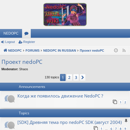
NEDOPC
Logout
Register
or
NEDOPC
u
FORUMS
NEDOPC IN RUSSIAN
Проект nedoPC
F
e
m
Проект nedoPC
e
s
Moderator:
Shaos
d
2
3
1
Next
130 topics
Announcements
Когда же появилось движение NedoPC ?
1
2
Topics
[SDK] Древняя тема про nedoPC SDK (август 2004)
1
6
7
8
9
…