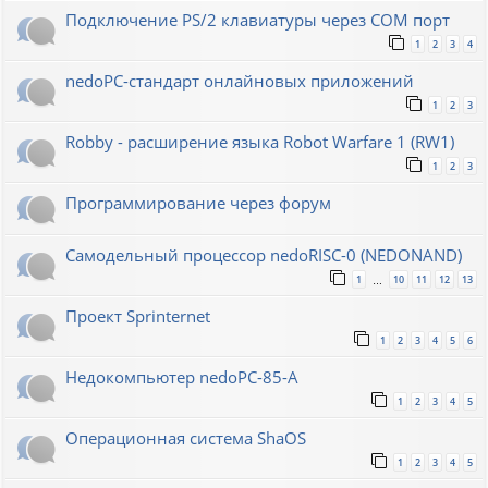
Подключение PS/2 клавиатуры через COM порт
1
2
3
4
nedoPC-стандарт онлайновых приложений
1
2
3
Robby - расширение языка Robot Warfare 1 (RW1)
1
2
3
Программирование через форум
Самодельный процессор nedoRISC-0 (NEDONAND)
1
10
11
12
13
…
Проект Sprinternet
1
2
3
4
5
6
Недокомпьютер nedoPC-85-A
1
2
3
4
5
Операционная система ShaOS
1
2
3
4
5