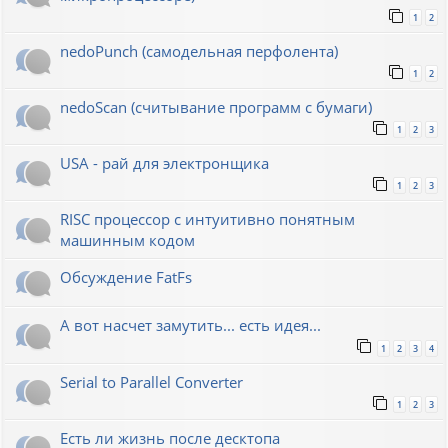
1
2
nedoPunch (самодельная перфолента)
1
2
nedoScan (считывание программ с бумаги)
1
2
3
USA - рай для электронщика
1
2
3
RISC процессор с интуитивно понятным
машинным кодом
Обсуждение FatFs
А вот насчет замутить... есть идея...
1
2
3
4
Serial to Parallel Converter
1
2
3
Есть ли жизнь после десктопа