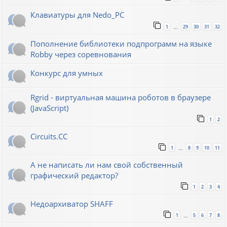
Клавиатуры для Nedo_PC
1
29
30
31
32
…
Пополнение библиотеки подпрограмм на языке
Robby через соревнования
Конкурс для умных
Rgrid - виртуальная машина роботов в браузере
(JavaScript)
1
2
Circuits.CC
1
8
9
10
11
…
А не написать ли нам свой собственный
графический редактор?
1
2
3
4
Недоархиватор SHAFF
1
5
6
7
8
…