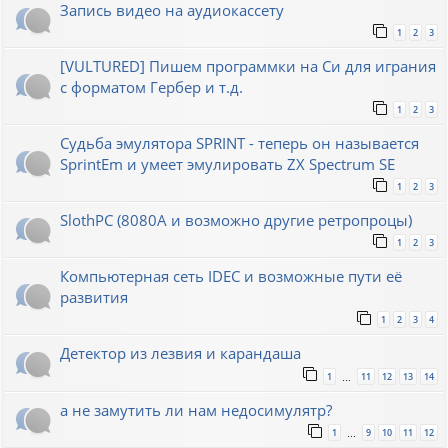
Запись видео на аудиокассету
1
2
3
[VULTURED] Пишем программки на Си для играния
с форматом Гербер и т.д.
1
2
3
Судьба эмулятора SPRINT - теперь он называется
SprintEm и умеет эмулировать ZX Spectrum SE
1
2
3
SlothPC (8080A и возможно другие ретропроцы)
1
2
3
Компьютерная сеть IDEC и возможные пути её
развития
1
2
3
4
Детектор из лезвия и карандаша
1
11
12
13
14
…
а не замутить ли нам недосимулятр?
1
9
10
11
12
…