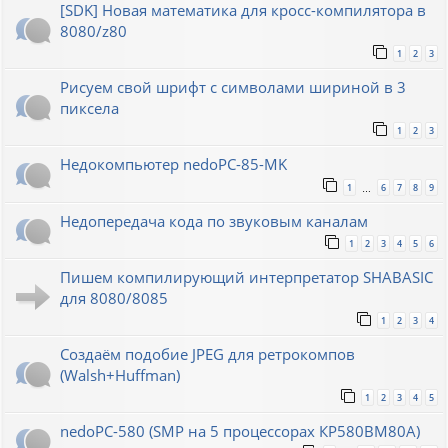
[SDK] Новая математика для кросс-компилятора в
8080/z80
1
2
3
Рисуем свой шрифт с символами шириной в 3
пиксела
1
2
3
Недокомпьютер nedoPC-85-MK
1
6
7
8
9
…
Недопередача кода по звуковым каналам
1
2
3
4
5
6
Пишем компилирующий интерпретатор SHABASIC
для 8080/8085
1
2
3
4
Создаём подобие JPEG для ретрокомпов
(Walsh+Huffman)
1
2
3
4
5
nedoPC-580 (SMP на 5 процессорах КР580ВМ80А)