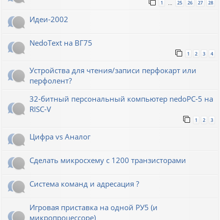
1
25
26
27
28
…
Идеи-2002
NedoText на ВГ75
1
2
3
4
Устройства для чтения/записи перфокарт или
перфолент?
32-битный персональный компьютер nedoPC-5 на
RISC-V
1
2
3
Цифра vs Аналог
Сделать микросхему с 1200 транзисторами
Система команд и адресация ?
Игровая приставка на одной РУ5 (и
микропроцессоре)