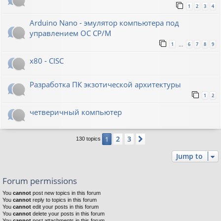
1
2
3
4
Arduino Nano - эмулятор компьютера под
управлением ОС CP/M
1
6
7
8
9
…
x80 - CISC
Разработка ПК экзотической архитектуры
1
2
четверичный компьютер
2
3
1
Next
130 topics
Jump to
Forum permissions
You
cannot
post new topics in this forum
You
cannot
reply to topics in this forum
You
cannot
edit your posts in this forum
You
cannot
delete your posts in this forum
You
cannot
post attachments in this forum