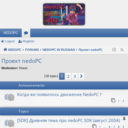
NEDOPC
Logout
Register
or
NEDOPC
u
FORUMS
NEDOPC IN RUSSIAN
Проект nedoPC
F
e
m
Проект nedoPC
e
s
Moderator:
Shaos
d
2
3
1
Next
130 topics
Announcements
Когда же появилось движение NedoPC ?
1
2
Topics
[SDK] Древняя тема про nedoPC SDK (август 2004)
1
6
7
8
9
…