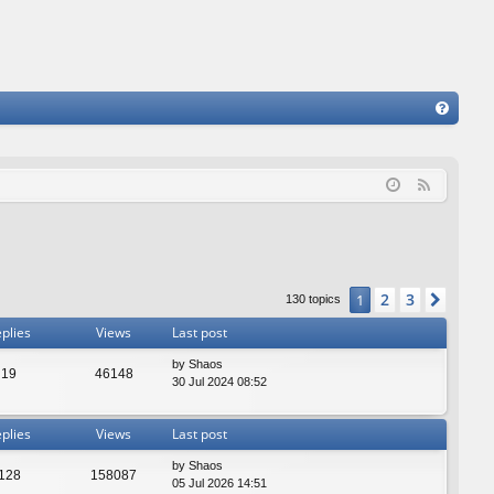
FA
Q
F
e
e
d
2
3
1
Next
130 topics
plies
Views
Last post
by
Shaos
19
46148
30 Jul 2024 08:52
plies
Views
Last post
by
Shaos
128
158087
05 Jul 2026 14:51