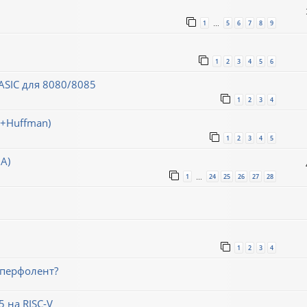
1
5
6
7
8
9
…
1
2
3
4
5
6
SIC для 8080/8085
1
2
3
4
h+Huffman)
1
2
3
4
5
А)
1
24
25
26
27
28
…
1
2
3
4
 перфолент?
 на RISC-V