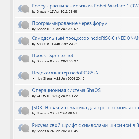
Robby - расширение языка Robot Warfare 1 (RW
by
Shaos
»
17 Apr 2011 09:48
Программирование через форум
by
Shaos
»
19 Jan 2025 00:57
Самодельный процессор nedoRISC-0 (NEDONA
by
Shaos
»
11 Jan 2016 23:24
Проект Sprinternet
by
Shaos
»
05 Jan 2021 22:37
Недокомпьютер nedoPC-85-A
by
Shaos
»
22 Jun 2004 20:43
Операционная система ShaOS
by
CHRV
»
18 Aug 2004 01:22
[SDK] Новая математика для кросс-компилятор
by
Shaos
»
20 Jul 2024 08:53
Рисуем свой шрифт с символами шириной в 3
by
Shaos
»
24 Jan 2023 00:45