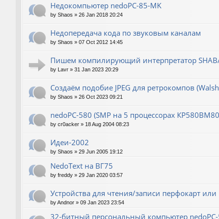
Недокомпьютер nedoPC-85-MK
by
Shaos
»
26 Jan 2018 20:24
Недопередача кода по звуковым каналам
by
Shaos
»
07 Oct 2012 14:45
Пишем компилирующий интерпретатор SHABA
by
Lavr
»
31 Jan 2023 20:29
Создаём подобие JPEG для ретрокомпов (Wals
by
Shaos
»
26 Oct 2023 09:21
nedoPC-580 (SMP на 5 процессорах КР580ВМ80
by
cr0acker
»
18 Aug 2004 08:23
Идеи-2002
by
Shaos
»
29 Jun 2005 19:12
NedoText на ВГ75
by
freddy
»
29 Jan 2020 03:57
Устройства для чтения/записи перфокарт или
by
Andnor
»
09 Jan 2023 23:54
32-битный персональный компьютер nedoPC-5