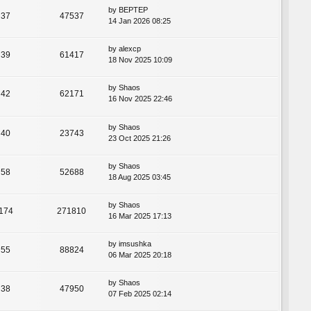
by
BEPTEP
37
47537
14 Jan 2026 08:25
by
alexcp
39
61417
18 Nov 2025 10:09
by
Shaos
42
62171
16 Nov 2025 22:46
by
Shaos
40
23743
23 Oct 2025 21:26
by
Shaos
58
52688
18 Aug 2025 03:45
by
Shaos
174
271810
16 Mar 2025 17:13
by
imsushka
55
88824
06 Mar 2025 20:18
by
Shaos
38
47950
07 Feb 2025 02:14