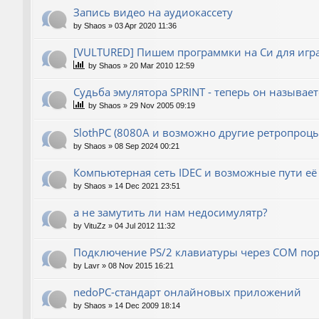
Запись видео на аудиокассету
by
Shaos
»
03 Apr 2020 11:36
[VULTURED] Пишем программки на Си для игра
by
Shaos
»
20 Mar 2010 12:59
Судьба эмулятора SPRINT - теперь он называет
by
Shaos
»
29 Nov 2005 09:19
SlothPC (8080A и возможно другие ретропроцы
by
Shaos
»
08 Sep 2024 00:21
Компьютерная сеть IDEC и возможные пути её
by
Shaos
»
14 Dec 2021 23:51
а не замутить ли нам недосимулятр?
by
VituZz
»
04 Jul 2012 11:32
Подключение PS/2 клавиатуры через COM пор
by
Lavr
»
08 Nov 2015 16:21
nedoPC-стандарт онлайновых приложений
by
Shaos
»
14 Dec 2009 18:14