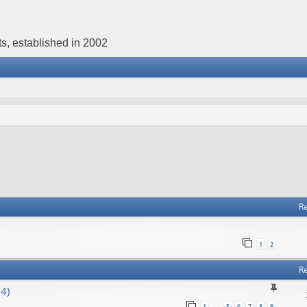
s, established in 2002
Re
1
2
Re
4)
1
5
6
7
8
9