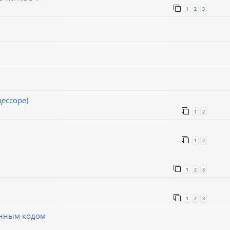
1
2
3
ессоре)
1
2
1
2
1
2
3
1
2
3
инным кодом