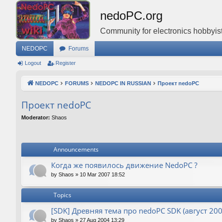
nedoPC.org
Community for electronics hobbyist
NEDOPC
Forums
Logout
Register
NEDOPC
FORUMS
NEDOPC IN RUSSIAN
Проект nedoPC
Проект nedoPC
Moderator:
Shaos
Announcements
Когда же появилось движение NedoPC ?
by
Shaos
»
10 Mar 2007 18:52
Topics
[SDK] Древняя тема про nedoPC SDK (август 200
by
Shaos
»
27 Aug 2004 13:29