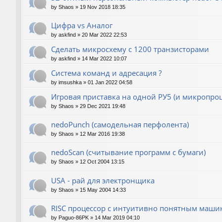
by
Shaos
»
19 Nov 2018 18:35
Цифра vs Аналог
by
askfind
»
20 Mar 2022 22:53
Сделать микросхему с 1200 транзисторами
by
askfind
»
14 Mar 2022 10:07
Система команд и адресация ?
by
imsushka
»
01 Jan 2022 04:58
Игровая приставка на одной РУ5 (и микропроц
by
Shaos
»
29 Dec 2021 19:48
nedoPunch (самодельная перфолента)
by
Shaos
»
12 Mar 2016 19:38
nedoScan (считывание программ с бумаги)
by
Shaos
»
12 Oct 2004 13:15
USA - рай для электронщика
by
Shaos
»
15 May 2004 14:33
RISC процессор с интуитивно понятным маш
by
Paguo-86PK
»
14 Mar 2019 04:10