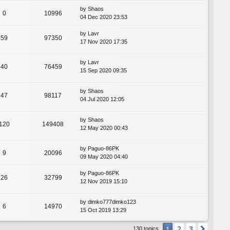
by
Shaos
0
10996
04 Dec 2020 23:53
by
Lavr
59
97350
17 Nov 2020 17:35
by
Lavr
40
76459
15 Sep 2020 09:35
by
Shaos
47
98117
04 Jul 2020 12:05
by
Shaos
120
149408
12 May 2020 00:43
by
Paguo-86PK
9
20096
09 May 2020 04:40
by
Paguo-86PK
26
32799
12 Nov 2019 15:10
by
dimko777dimko123
6
14970
15 Oct 2019 13:29
2
3
1
Next
130 topics