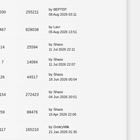
by
BEPTEP
200
255211
08 Aug 2026 03:11
by
Lavr
467
828038
05 Aug 2026 13:51
by
Shaos
14
25594
11 Jul 2026 22:11
by
Shaos
7
14094
11 Jul 2026 22:07
by
Shaos
26
44517
18 Jun 2026 00:04
by
Shaos
154
272423
04 Jun 2026 20:51
by
Shaos
59
88476
15 Apr 2026 22:06
by
DmitryMilk
117
165210
21 Jan 2026 01:35