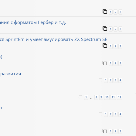
1
2
3
ния с форматом Гербер и т.д.
1
2
3
ся SprintEm и умеет эмулировать ZX Spectrum SE
1
2
3
)
1
2
3
 развития
1
2
3
4
1
8
9
10
11
12
…
т
1
2
3
4
1
2
3