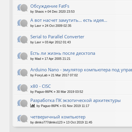
Обсуждение FatFs
by
Shaos
»
04 Dec 2020 23:53
А вот насчет замутить... есть идея...
by
Lavr
»
24 Oct 2009 02:35
Serial to Parallel Converter
by
Lavr
»
03 Apr 2012 01:43
Есть ли жизнь после десктопа
by
Mad
»
17 Apr 2005 21:21
Arduino Nano - эмулятор компьютера под упр
by
FoxyLab
»
21 Mar 2017 07:02
x80 - CISC
by
Paguo-86PK
»
30 Mar 2019 03:52
Разработка ПК экзотической архитектуры
by
Paguo-86PK
»
01 Nov 2019 11:17
четверичный компьютер
by
dimko777dimko123
»
13 Oct 2019 11:45