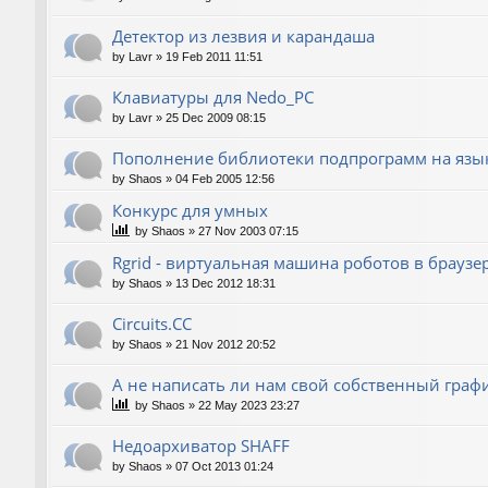
Детектор из лезвия и карандаша
by
Lavr
»
19 Feb 2011 11:51
Клавиатуры для Nedo_PC
by
Lavr
»
25 Dec 2009 08:15
Пополнение библиотеки подпрограмм на язык
by
Shaos
»
04 Feb 2005 12:56
Конкурс для умных
by
Shaos
»
27 Nov 2003 07:15
Rgrid - виртуальная машина роботов в браузере 
by
Shaos
»
13 Dec 2012 18:31
Circuits.CC
by
Shaos
»
21 Nov 2012 20:52
А не написать ли нам свой собственный граф
by
Shaos
»
22 May 2023 23:27
Недоархиватор SHAFF
by
Shaos
»
07 Oct 2013 01:24