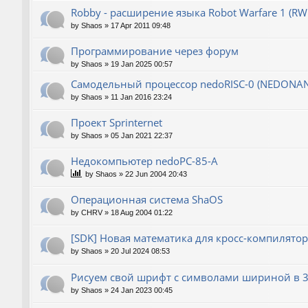
Robby - расширение языка Robot Warfare 1 (RW
by
Shaos
»
17 Apr 2011 09:48
Программирование через форум
by
Shaos
»
19 Jan 2025 00:57
Самодельный процессор nedoRISC-0 (NEDONA
by
Shaos
»
11 Jan 2016 23:24
Проект Sprinternet
by
Shaos
»
05 Jan 2021 22:37
Недокомпьютер nedoPC-85-A
by
Shaos
»
22 Jun 2004 20:43
Операционная система ShaOS
by
CHRV
»
18 Aug 2004 01:22
[SDK] Новая математика для кросс-компилятор
by
Shaos
»
20 Jul 2024 08:53
Рисуем свой шрифт с символами шириной в 3
by
Shaos
»
24 Jan 2023 00:45