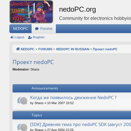
nedoPC.org
Community for electronics hobbyist
NEDOPC
Forums
Logout
Register
NEDOPC
FORUMS
NEDOPC IN RUSSIAN
Проект nedoPC
Проект nedoPC
Moderator:
Shaos
Announcements
Когда же появилось движение NedoPC ?
by
Shaos
»
10 Mar 2007 18:52
Topics
[SDK] Древняя тема про nedoPC SDK (август 200
by
Shaos
»
27 Aug 2004 13:29