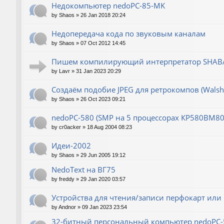
Недокомпьютер nedoPC-85-MK
by
Shaos
»
26 Jan 2018 20:24
Недопередача кода по звуковым каналам
by
Shaos
»
07 Oct 2012 14:45
Пишем компилирующий интерпретатор SHABA
by
Lavr
»
31 Jan 2023 20:29
Создаём подобие JPEG для ретрокомпов (Wals
by
Shaos
»
26 Oct 2023 09:21
nedoPC-580 (SMP на 5 процессорах КР580ВМ80
by
cr0acker
»
18 Aug 2004 08:23
Идеи-2002
by
Shaos
»
29 Jun 2005 19:12
NedoText на ВГ75
by
freddy
»
29 Jan 2020 03:57
Устройства для чтения/записи перфокарт или
by
Andnor
»
09 Jan 2023 23:54
32-битный персональный компьютер nedoPC-5