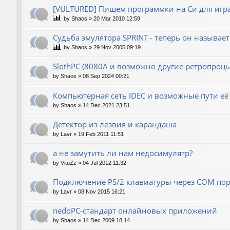
[VULTURED] Пишем программки на Си для игра
by
Shaos
»
20 Mar 2010 12:59
Судьба эмулятора SPRINT - теперь он называет
by
Shaos
»
29 Nov 2005 09:19
SlothPC (8080A и возможно другие ретропроцы
by
Shaos
»
08 Sep 2024 00:21
Компьютерная сеть IDEC и возможные пути её
by
Shaos
»
14 Dec 2021 23:51
Детектор из лезвия и карандаша
by
Lavr
»
19 Feb 2011 11:51
а не замутить ли нам недосимулятр?
by
VituZz
»
04 Jul 2012 11:32
Подключение PS/2 клавиатуры через COM пор
by
Lavr
»
08 Nov 2015 16:21
nedoPC-стандарт онлайновых приложений
by
Shaos
»
14 Dec 2009 18:14