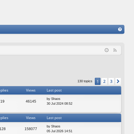
FA
Q
F
e
e
d
2
3
1
Next
130 topics
plies
Views
Last post
by
Shaos
19
46145
30 Jul 2024 08:52
plies
Views
Last post
by
Shaos
128
158077
05 Jul 2026 14:51