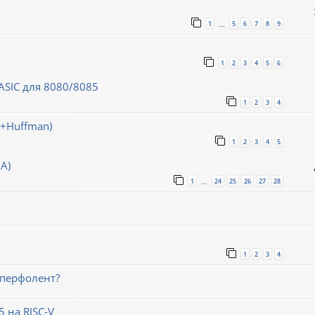
1
5
6
7
8
9
…
1
2
3
4
5
6
SIC для 8080/8085
1
2
3
4
h+Huffman)
1
2
3
4
5
А)
1
24
25
26
27
28
…
1
2
3
4
 перфолент?
 на RISC-V