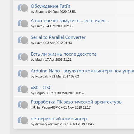
Обсуждение FatFs
by
Shaos
»
04 Dec 2020 23:53
А вот насчет замутить... есть идея...
by
Lavr
»
24 Oct 2009 02:35
Serial to Parallel Converter
by
Lavr
»
03 Apr 2012 01:43
Есть ли жизнь после десктопа
by
Mad
»
17 Apr 2005 21:21
Arduino Nano - эмулятор компьютера под упр
by
FoxyLab
»
21 Mar 2017 07:02
x80 - CISC
by
Paguo-86PK
»
30 Mar 2019 03:52
Разработка ПК экзотической архитектуры
by
Paguo-86PK
»
01 Nov 2019 11:17
четверичный компьютер
by
dimko777dimko123
»
13 Oct 2019 11:45