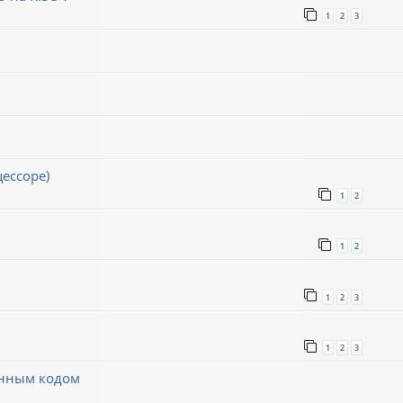
1
2
3
ессоре)
1
2
1
2
1
2
3
1
2
3
инным кодом