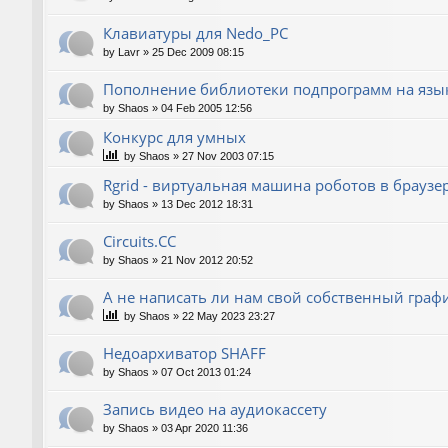
Клавиатуры для Nedo_PC
by
Lavr
»
25 Dec 2009 08:15
Пополнение библиотеки подпрограмм на язык
by
Shaos
»
04 Feb 2005 12:56
Конкурс для умных
by
Shaos
»
27 Nov 2003 07:15
Rgrid - виртуальная машина роботов в браузере 
by
Shaos
»
13 Dec 2012 18:31
Circuits.CC
by
Shaos
»
21 Nov 2012 20:52
А не написать ли нам свой собственный граф
by
Shaos
»
22 May 2023 23:27
Недоархиватор SHAFF
by
Shaos
»
07 Oct 2013 01:24
Запись видео на аудиокассету
by
Shaos
»
03 Apr 2020 11:36