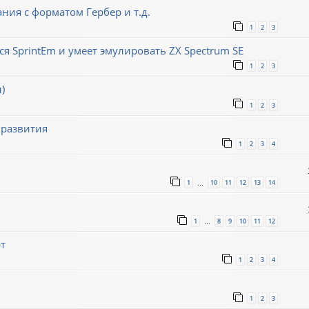
ния с форматом Гербер и т.д.
1
2
3
ся SprintEm и умеет эмулировать ZX Spectrum SE
1
2
3
)
1
2
3
 развития
1
2
3
4
1
10
11
12
13
14
…
1
8
9
10
11
12
…
т
1
2
3
4
1
2
3