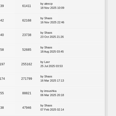
by
alexcp
39
61411
18 Nov 2025 10:09
by
Shaos
42
62168
16 Nov 2025 22:46
by
Shaos
40
23738
23 Oct 2025 21:26
by
Shaos
58
52685
18 Aug 2025 03:45
by
Lavr
197
255162
25 Jul 2025 03:53
by
Shaos
174
271799
16 Mar 2025 17:13
by
imsushka
55
88821
06 Mar 2025 20:18
by
Shaos
38
47946
07 Feb 2025 02:14