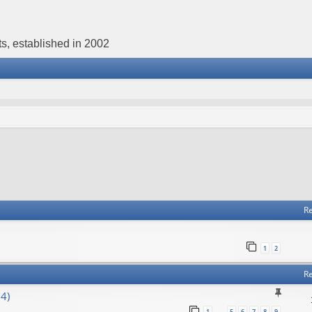
s, established in 2002
Re
1
2
Re
4)
1
5
6
7
8
9