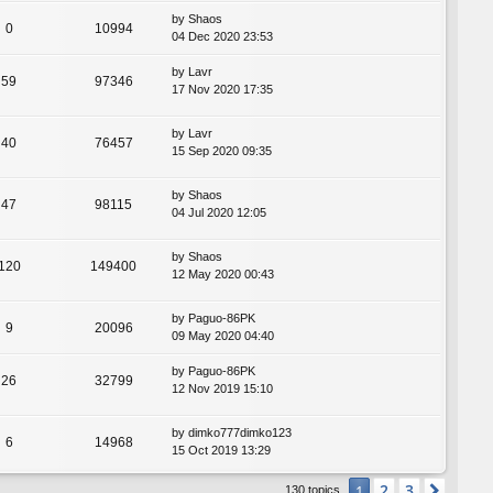
by
Shaos
0
10994
04 Dec 2020 23:53
by
Lavr
59
97346
17 Nov 2020 17:35
by
Lavr
40
76457
15 Sep 2020 09:35
by
Shaos
47
98115
04 Jul 2020 12:05
by
Shaos
120
149400
12 May 2020 00:43
by
Paguo-86PK
9
20096
09 May 2020 04:40
by
Paguo-86PK
26
32799
12 Nov 2019 15:10
by
dimko777dimko123
6
14968
15 Oct 2019 13:29
2
3
1
Next
130 topics