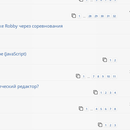
…
1
28
29
30
31
32
…
е Robby через соревнования
(JavaScript)
1
2
1
7
8
9
10
11
…
ический редактор?
1
2
3
4
1
4
5
6
7
8
…
1
2
3