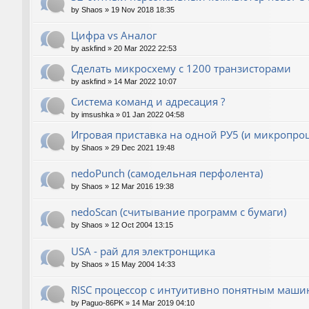
by
Shaos
»
19 Nov 2018 18:35
Цифра vs Аналог
by
askfind
»
20 Mar 2022 22:53
Сделать микросхему с 1200 транзисторами
by
askfind
»
14 Mar 2022 10:07
Система команд и адресация ?
by
imsushka
»
01 Jan 2022 04:58
Игровая приставка на одной РУ5 (и микропроц
by
Shaos
»
29 Dec 2021 19:48
nedoPunch (самодельная перфолента)
by
Shaos
»
12 Mar 2016 19:38
nedoScan (считывание программ с бумаги)
by
Shaos
»
12 Oct 2004 13:15
USA - рай для электронщика
by
Shaos
»
15 May 2004 14:33
RISC процессор с интуитивно понятным маш
by
Paguo-86PK
»
14 Mar 2019 04:10