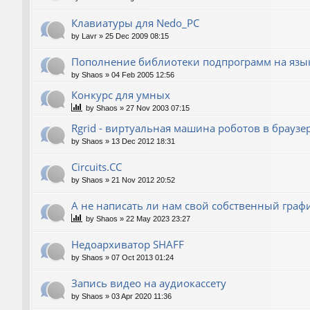
Клавиатуры для Nedo_PC
by
Lavr
»
25 Dec 2009 08:15
Пополнение библиотеки подпрограмм на язык
by
Shaos
»
04 Feb 2005 12:56
Конкурс для умных
by
Shaos
»
27 Nov 2003 07:15
Rgrid - виртуальная машина роботов в браузере 
by
Shaos
»
13 Dec 2012 18:31
Circuits.CC
by
Shaos
»
21 Nov 2012 20:52
А не написать ли нам свой собственный граф
by
Shaos
»
22 May 2023 23:27
Недоархиватор SHAFF
by
Shaos
»
07 Oct 2013 01:24
Запись видео на аудиокассету
by
Shaos
»
03 Apr 2020 11:36