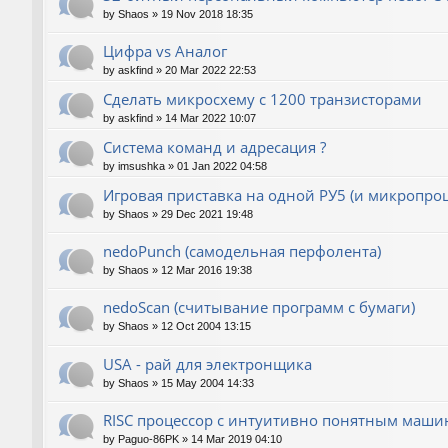
by
Shaos
»
19 Nov 2018 18:35
Цифра vs Аналог
by
askfind
»
20 Mar 2022 22:53
Сделать микросхему с 1200 транзисторами
by
askfind
»
14 Mar 2022 10:07
Система команд и адресация ?
by
imsushka
»
01 Jan 2022 04:58
Игровая приставка на одной РУ5 (и микропроц
by
Shaos
»
29 Dec 2021 19:48
nedoPunch (самодельная перфолента)
by
Shaos
»
12 Mar 2016 19:38
nedoScan (считывание программ с бумаги)
by
Shaos
»
12 Oct 2004 13:15
USA - рай для электронщика
by
Shaos
»
15 May 2004 14:33
RISC процессор с интуитивно понятным маш
by
Paguo-86PK
»
14 Mar 2019 04:10