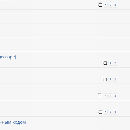
1
2
3
ессоре)
1
2
1
2
1
2
3
1
2
3
инным кодом