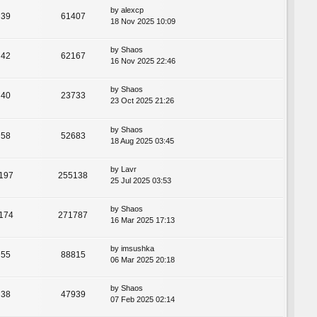
by
alexcp
39
61407
18 Nov 2025 10:09
by
Shaos
42
62167
16 Nov 2025 22:46
by
Shaos
40
23733
23 Oct 2025 21:26
by
Shaos
58
52683
18 Aug 2025 03:45
by
Lavr
197
255138
25 Jul 2025 03:53
by
Shaos
174
271787
16 Mar 2025 17:13
by
imsushka
55
88815
06 Mar 2025 20:18
by
Shaos
38
47939
07 Feb 2025 02:14