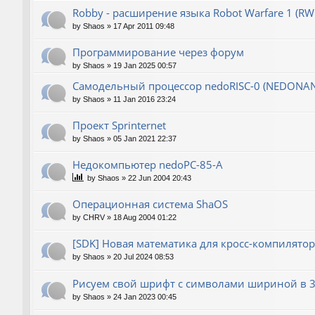
Robby - расширение языка Robot Warfare 1 (RW
by
Shaos
»
17 Apr 2011 09:48
Программирование через форум
by
Shaos
»
19 Jan 2025 00:57
Самодельный процессор nedoRISC-0 (NEDONA
by
Shaos
»
11 Jan 2016 23:24
Проект Sprinternet
by
Shaos
»
05 Jan 2021 22:37
Недокомпьютер nedoPC-85-A
by
Shaos
»
22 Jun 2004 20:43
Операционная система ShaOS
by
CHRV
»
18 Aug 2004 01:22
[SDK] Новая математика для кросс-компилятор
by
Shaos
»
20 Jul 2024 08:53
Рисуем свой шрифт с символами шириной в 3
by
Shaos
»
24 Jan 2023 00:45