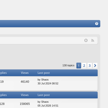
FA
Q
F
e
e
d
2
3
1
Next
130 topics
plies
Views
Last post
by
Shaos
19
46140
30 Jul 2024 08:52
plies
Views
Last post
by
Shaos
128
158065
05 Jul 2026 14:51