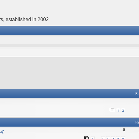
s, established in 2002
Re
1
2
Re
4)
1
5
6
7
8
9