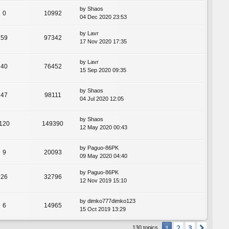
by
Shaos
0
10992
04 Dec 2020 23:53
by
Lavr
59
97342
17 Nov 2020 17:35
by
Lavr
40
76452
15 Sep 2020 09:35
by
Shaos
47
98111
04 Jul 2020 12:05
by
Shaos
120
149390
12 May 2020 00:43
by
Paguo-86PK
9
20093
09 May 2020 04:40
by
Paguo-86PK
26
32796
12 Nov 2019 15:10
by
dimko777dimko123
6
14965
15 Oct 2019 13:29
2
3
1
Next
130 topics