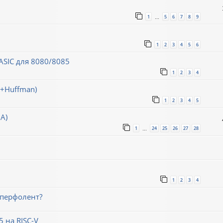
1
5
6
7
8
9
…
1
2
3
4
5
6
SIC для 8080/8085
1
2
3
4
h+Huffman)
1
2
3
4
5
А)
1
24
25
26
27
28
…
1
2
3
4
 перфолент?
 на RISC-V