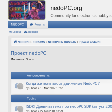
nedoPC.org
Community for electronics hobbyist
NEDOPC
Forums
Logout
Register
NEDOPC
FORUMS
NEDOPC IN RUSSIAN
Проект nedoPC
Проект nedoPC
Moderator:
Shaos
Announcements
Когда же появилось движение NedoPC ?
by
Shaos
»
10 Mar 2007 18:52
Topics
[SDK] Древняя тема про nedoPC SDK (август 200
by
Shaos
»
27 Aug 2004 13:29