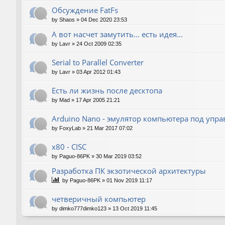
Обсуждение FatFs
by
Shaos
»
04 Dec 2020 23:53
А вот насчет замутить... есть идея...
by
Lavr
»
24 Oct 2009 02:35
Serial to Parallel Converter
by
Lavr
»
03 Apr 2012 01:43
Есть ли жизнь после десктопа
by
Mad
»
17 Apr 2005 21:21
Arduino Nano - эмулятор компьютера под упр
by
FoxyLab
»
21 Mar 2017 07:02
x80 - CISC
by
Paguo-86PK
»
30 Mar 2019 03:52
Разработка ПК экзотической архитектуры
by
Paguo-86PK
»
01 Nov 2019 11:17
четверичный компьютер
by
dimko777dimko123
»
13 Oct 2019 11:45