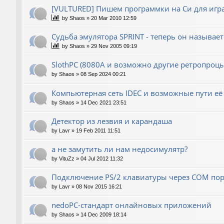
[VULTURED] Пишем программки на Си для игра
by
Shaos
»
20 Mar 2010 12:59
Судьба эмулятора SPRINT - теперь он называет
by
Shaos
»
29 Nov 2005 09:19
SlothPC (8080A и возможно другие ретропроцы
by
Shaos
»
08 Sep 2024 00:21
Компьютерная сеть IDEC и возможные пути её
by
Shaos
»
14 Dec 2021 23:51
Детектор из лезвия и карандаша
by
Lavr
»
19 Feb 2011 11:51
а не замутить ли нам недосимулятр?
by
VituZz
»
04 Jul 2012 11:32
Подключение PS/2 клавиатуры через COM пор
by
Lavr
»
08 Nov 2015 16:21
nedoPC-стандарт онлайновых приложений
by
Shaos
»
14 Dec 2009 18:14