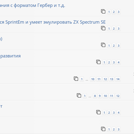
ния с форматом Гербер и т.д.
1
2
3
ся SprintEm и умеет эмулировать ZX Spectrum SE
1
2
3
)
1
2
3
 развития
1
2
3
4
1
10
11
12
13
14
…
1
8
9
10
11
12
…
т
1
2
3
4
1
2
3