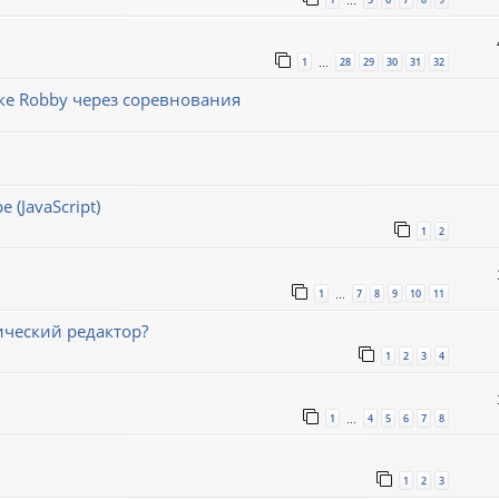
…
1
28
29
30
31
32
…
е Robby через соревнования
(JavaScript)
1
2
1
7
8
9
10
11
…
ический редактор?
1
2
3
4
1
4
5
6
7
8
…
1
2
3