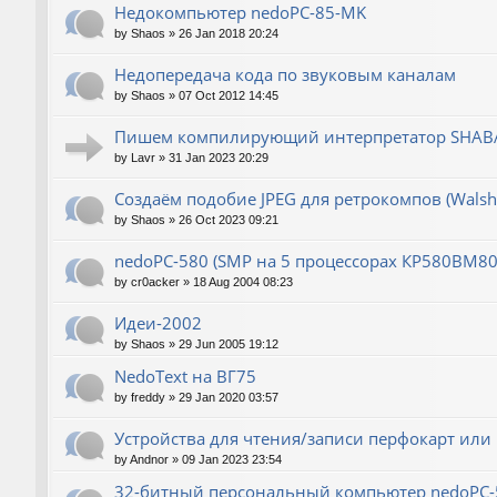
Недокомпьютер nedoPC-85-MK
by
Shaos
»
26 Jan 2018 20:24
Недопередача кода по звуковым каналам
by
Shaos
»
07 Oct 2012 14:45
Пишем компилирующий интерпретатор SHABA
by
Lavr
»
31 Jan 2023 20:29
Создаём подобие JPEG для ретрокомпов (Wals
by
Shaos
»
26 Oct 2023 09:21
nedoPC-580 (SMP на 5 процессорах КР580ВМ80
by
cr0acker
»
18 Aug 2004 08:23
Идеи-2002
by
Shaos
»
29 Jun 2005 19:12
NedoText на ВГ75
by
freddy
»
29 Jan 2020 03:57
Устройства для чтения/записи перфокарт или
by
Andnor
»
09 Jan 2023 23:54
32-битный персональный компьютер nedoPC-5