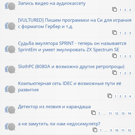
Запись видео на аудиокассету
1
2
3
[VULTURED] Пишем программки на Си для играния
с форматом Гербер и т.д.
1
2
3
Судьба эмулятора SPRINT - теперь он называется
SprintEm и умеет эмулировать ZX Spectrum SE
1
2
3
SlothPC (8080A и возможно другие ретропроцы)
1
2
3
Компьютерная сеть IDEC и возможные пути её
развития
1
2
3
4
Детектор из лезвия и карандаша
1
11
12
13
14
…
а не замутить ли нам недосимулятр?
1
9
10
11
12
…