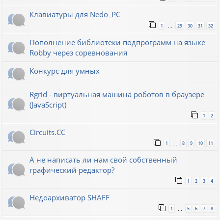
Клавиатуры для Nedo_PC
1
29
30
31
32
…
Пополнение библиотеки подпрограмм на языке
Robby через соревнования
Конкурс для умных
Rgrid - виртуальная машина роботов в браузере
(JavaScript)
1
2
Circuits.CC
1
8
9
10
11
…
А не написать ли нам свой собственный
графический редактор?
1
2
3
4
Недоархиватор SHAFF
1
5
6
7
8
…