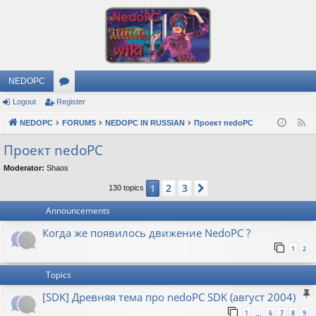
NEDOPC
Logout
Register
or
NEDOPC
u
FORUMS
NEDOPC IN RUSSIAN
Проект nedoPC
F
e
m
Проект nedoPC
e
s
Moderator:
Shaos
d
2
3
1
Next
130 topics
Announcements
Когда же появилось движение NedoPC ?
1
2
Topics
[SDK] Древняя тема про nedoPC SDK (август 2004)
1
6
7
8
9
…