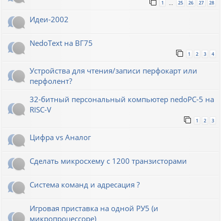
1
25
26
27
28
…
Идеи-2002
NedoText на ВГ75
1
2
3
4
Устройства для чтения/записи перфокарт или
перфолент?
32-битный персональный компьютер nedoPC-5 на
RISC-V
1
2
3
Цифра vs Аналог
Сделать микросхему с 1200 транзисторами
Система команд и адресация ?
Игровая приставка на одной РУ5 (и
микропроцессоре)