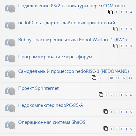
Подключение PS/2 клавиатуры через COM порт
1
2
3
4
nedoPC-стандарт онлайновых приложений
1
2
3
Robby - расширение языка Robot Warfare 1 (RW1)
1
2
3
Программирование через форум
Самодельный процессор nedoRISC-0 (NEDONAND)
1
10
11
12
13
…
Проект Sprinternet
1
2
3
4
5
6
Недокомпьютер nedoPC-85-A
1
2
3
4
5
Операционная система ShaOS
1
2
3
4
5