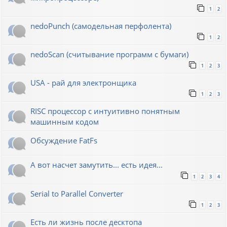
1
2
nedoPunch (самодельная перфолента)
1
2
nedoScan (считывание программ с бумаги)
1
2
3
USA - рай для электронщика
1
2
3
RISC процессор с интуитивно понятным
машинным кодом
Обсуждение FatFs
А вот насчет замутить... есть идея...
1
2
3
4
Serial to Parallel Converter
1
2
3
Есть ли жизнь после десктопа