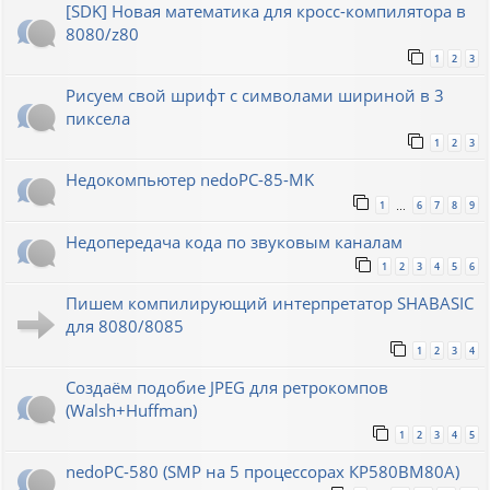
[SDK] Новая математика для кросс-компилятора в
8080/z80
1
2
3
Рисуем свой шрифт с символами шириной в 3
пиксела
1
2
3
Недокомпьютер nedoPC-85-MK
1
6
7
8
9
…
Недопередача кода по звуковым каналам
1
2
3
4
5
6
Пишем компилирующий интерпретатор SHABASIC
для 8080/8085
1
2
3
4
Создаём подобие JPEG для ретрокомпов
(Walsh+Huffman)
1
2
3
4
5
nedoPC-580 (SMP на 5 процессорах КР580ВМ80А)