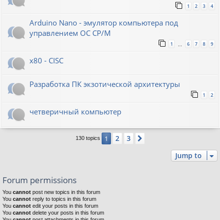
1
2
3
4
Arduino Nano - эмулятор компьютера под
управлением ОС CP/M
1
6
7
8
9
…
x80 - CISC
Разработка ПК экзотической архитектуры
1
2
четверичный компьютер
2
3
1
Next
130 topics
Jump to
Forum permissions
You
cannot
post new topics in this forum
You
cannot
reply to topics in this forum
You
cannot
edit your posts in this forum
You
cannot
delete your posts in this forum
You
cannot
post attachments in this forum