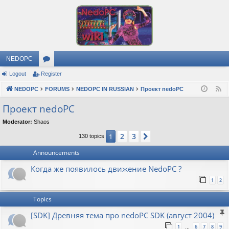
NEDOPC
Logout
Register
or
NEDOPC
u
FORUMS
NEDOPC IN RUSSIAN
Проект nedoPC
F
e
m
Проект nedoPC
e
s
Moderator:
Shaos
d
2
3
1
Next
130 topics
Announcements
Когда же появилось движение NedoPC ?
1
2
Topics
[SDK] Древняя тема про nedoPC SDK (август 2004)
1
6
7
8
9
…