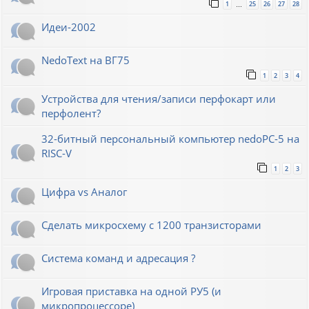
1
25
26
27
28
…
Идеи-2002
NedoText на ВГ75
1
2
3
4
Устройства для чтения/записи перфокарт или
перфолент?
32-битный персональный компьютер nedoPC-5 на
RISC-V
1
2
3
Цифра vs Аналог
Сделать микросхему с 1200 транзисторами
Система команд и адресация ?
Игровая приставка на одной РУ5 (и
микропроцессоре)