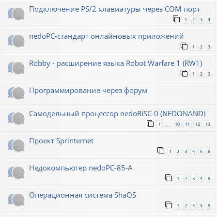
Подключение PS/2 клавиатуры через COM порт
1
2
3
4
nedoPC-стандарт онлайновых приложений
1
2
3
Robby - расширение языка Robot Warfare 1 (RW1)
1
2
3
Программирование через форум
Самодельный процессор nedoRISC-0 (NEDONAND)
1
10
11
12
13
…
Проект Sprinternet
1
2
3
4
5
6
Недокомпьютер nedoPC-85-A
1
2
3
4
5
Операционная система ShaOS
1
2
3
4
5