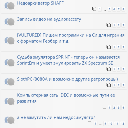
Недоархиватор SHAFF
1
5
6
7
8
…
Запись видео на аудиокассету
1
2
3
[VULTURED] Пишем программки на Си для играния
с форматом Гербер и т.д.
1
2
3
Судьба эмулятора SPRINT - теперь он называется
SprintEm и умеет эмулировать ZX Spectrum SE
1
2
3
SlothPC (8080A и возможно другие ретропроцы)
1
2
3
Компьютерная сеть IDEC и возможные пути её
развития
1
2
3
4
а не замутить ли нам недосимулятр?
1
9
10
11
12
…