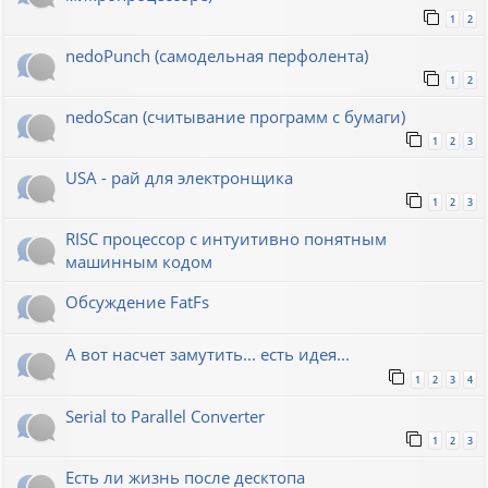
1
2
nedoPunch (самодельная перфолента)
1
2
nedoScan (считывание программ с бумаги)
1
2
3
USA - рай для электронщика
1
2
3
RISC процессор с интуитивно понятным
машинным кодом
Обсуждение FatFs
А вот насчет замутить... есть идея...
1
2
3
4
Serial to Parallel Converter
1
2
3
Есть ли жизнь после десктопа