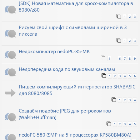
[SDK] Новая математика для кросс-компилятора в
8080/z80
1
2
3
Рисуем свой шрифт с символами шириной в 3
пиксела
1
2
3
Недокомпьютер nedoPC-85-MK
1
6
7
8
9
…
Недопередача кода по звуковым каналам
1
2
3
4
5
6
Пишем компилирующий интерпретатор SHABASIC
для 8080/8085
1
2
3
4
Создаём подобие JPEG для ретрокомпов
(Walsh+Huffman)
1
2
3
4
5
nedoPC-580 (SMP на 5 процессорах КР580ВМ80А)