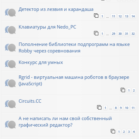
Детектор из лезвия и карандаша
1
11
12
13
14
…
Клавиатуры для Nedo_PC
1
29
30
31
32
…
Пополнение библиотеки подпрограмм на языке
Robby через соревнования
Конкурс для умных
Rgrid - виртуальная машина роботов в браузере
(JavaScript)
1
2
Circuits.CC
1
8
9
10
11
…
А не написать ли нам свой собственный
графический редактор?
1
2
3
4