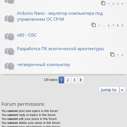
1
2
3
4
Arduino Nano - эмулятор компьютера под
управлением ОС CP/M
1
6
7
8
9
…
x80 - CISC
Разработка ПК экзотической архитектуры
1
2
четверичный компьютер
2
3
1
Next
130 topics
Jump to
Forum permissions
You
cannot
post new topics in this forum
You
cannot
reply to topics in this forum
You
cannot
edit your posts in this forum
You
cannot
delete your posts in this forum
You
cannot
post attachments in this forum