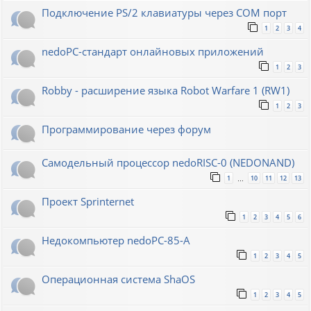
Подключение PS/2 клавиатуры через COM порт
1
2
3
4
nedoPC-стандарт онлайновых приложений
1
2
3
Robby - расширение языка Robot Warfare 1 (RW1)
1
2
3
Программирование через форум
Самодельный процессор nedoRISC-0 (NEDONAND)
1
10
11
12
13
…
Проект Sprinternet
1
2
3
4
5
6
Недокомпьютер nedoPC-85-A
1
2
3
4
5
Операционная система ShaOS
1
2
3
4
5