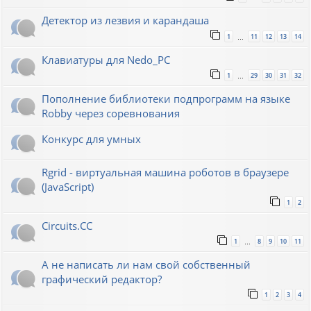
Детектор из лезвия и карандаша
1
11
12
13
14
…
Клавиатуры для Nedo_PC
1
29
30
31
32
…
Пополнение библиотеки подпрограмм на языке
Robby через соревнования
Конкурс для умных
Rgrid - виртуальная машина роботов в браузере
(JavaScript)
1
2
Circuits.CC
1
8
9
10
11
…
А не написать ли нам свой собственный
графический редактор?
1
2
3
4