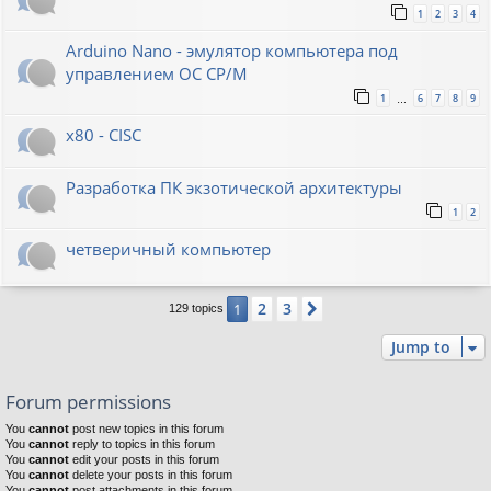
1
2
3
4
Arduino Nano - эмулятор компьютера под
управлением ОС CP/M
1
6
7
8
9
…
x80 - CISC
Разработка ПК экзотической архитектуры
1
2
четверичный компьютер
2
3
1
Next
129 topics
Jump to
Forum permissions
You
cannot
post new topics in this forum
You
cannot
reply to topics in this forum
You
cannot
edit your posts in this forum
You
cannot
delete your posts in this forum
You
cannot
post attachments in this forum