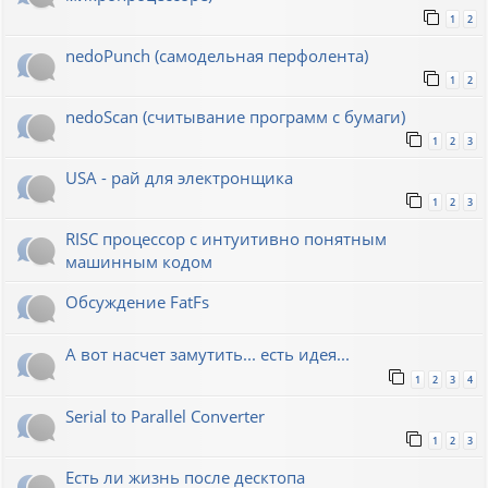
1
2
nedoPunch (самодельная перфолента)
1
2
nedoScan (считывание программ с бумаги)
1
2
3
USA - рай для электронщика
1
2
3
RISC процессор с интуитивно понятным
машинным кодом
Обсуждение FatFs
А вот насчет замутить... есть идея...
1
2
3
4
Serial to Parallel Converter
1
2
3
Есть ли жизнь после десктопа