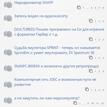
Недоархиватор SHAFF
1
5
6
7
8
…
Запись видео на аудиокассету
1
2
3
[VULTURED] Пишем программки на Си для играния
с форматом Гербер и т.д.
1
2
3
Судьба эмулятора SPRINT - теперь он называется
SprintEm и умеет эмулировать ZX Spectrum SE
1
2
3
SlothPC (8080A и возможно другие ретропроцы)
1
2
3
Компьютерная сеть IDEC и возможные пути её
развития
1
2
3
4
а не замутить ли нам недосимулятр?
1
9
10
11
12
…