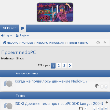
NEDOPC
Logout
Register
or
NEDOPC
u
FORUMS
NEDOPC IN RUSSIAN
Проект nedoPC
F
e
m
Проект nedoPC
e
s
Moderator:
Shaos
d
2
3
1
Next
129 topics
Announcements
Когда же появилось движение NedoPC ?
1
2
Topics
[SDK] Древняя тема про nedoPC SDK (август 2004)
1
6
7
8
9
…