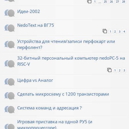
1
25
26
27
28
…
Идеи-2002
NedoText на ВГ75
1
2
3
4
Устройства для чтения/записи перфокарт или
перфолент?
32-битный персональный компьютер nedoPC-5 на
RISC-V
1
2
3
Цифра vs Аналог
Сделать микросхему с 1200 транзисторами
Система команд и адресация ?
Игровая приставка на одной РУ5 (и
микропроцессоре)