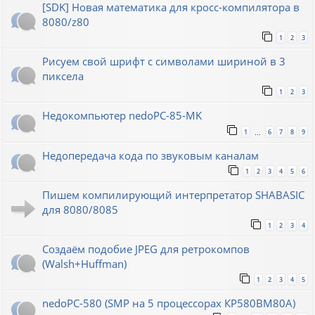
[SDK] Новая математика для кросс-компилятора в
8080/z80
1
2
3
Рисуем свой шрифт с символами шириной в 3
пиксела
1
2
3
Недокомпьютер nedoPC-85-MK
1
6
7
8
9
…
Недопередача кода по звуковым каналам
1
2
3
4
5
6
Пишем компилирующий интерпретатор SHABASIC
для 8080/8085
1
2
3
4
Создаём подобие JPEG для ретрокомпов
(Walsh+Huffman)
1
2
3
4
5
nedoPC-580 (SMP на 5 процессорах КР580ВМ80А)