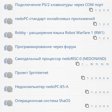
Подключение PS/2 клавиатуры через COM порт
1
2
3
4
nedoPC-стандарт онлайновых приложений
1
2
3
Robby - расширение языка Robot Warfare 1 (RW1)
1
2
3
Программирование через форум
Самодельный процессор nedoRISC-0 (NEDONAND)
1
10
11
12
13
…
Проект Sprinternet
1
2
3
4
5
6
Недокомпьютер nedoPC-85-A
1
2
3
4
5
Операционная система ShaOS
1
2
3
4
5