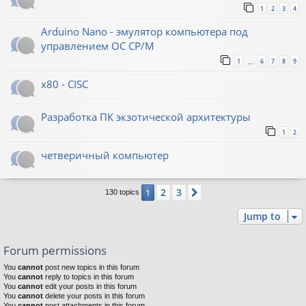
1
2
3
4
Arduino Nano - эмулятор компьютера под
управлением ОС CP/M
1
6
7
8
9
…
x80 - CISC
Разработка ПК экзотической архитектуры
1
2
четверичный компьютер
2
3
1
Next
130 topics
Jump to
Forum permissions
You
cannot
post new topics in this forum
You
cannot
reply to topics in this forum
You
cannot
edit your posts in this forum
You
cannot
delete your posts in this forum
You
cannot
post attachments in this forum