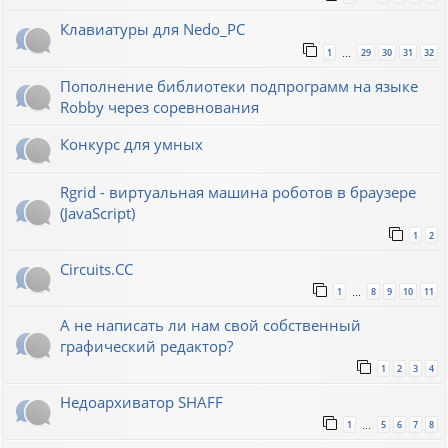
Клавиатуры для Nedo_PC
1
29
30
31
32
…
Пополнение библиотеки подпрограмм на языке
Robby через соревнования
Конкурс для умных
Rgrid - виртуальная машина роботов в браузере
(JavaScript)
1
2
Circuits.CC
1
8
9
10
11
…
А не написать ли нам свой собственный
графический редактор?
1
2
3
4
Недоархиватор SHAFF
1
5
6
7
8
…