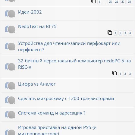
1
25
26
27
28
…
Идеи-2002
NedoText на ВГ75
1
2
3
4
Устройства для чтения/записи перфокарт или
перфолент?
32-битный персональный компьютер nedoPC-5 на
RISC-V
1
2
3
Цифра vs Аналог
Сделать микросхему с 1200 транзисторами
Система команд и адресация ?
Игровая приставка на одной РУ5 (и
микропроцессоре)