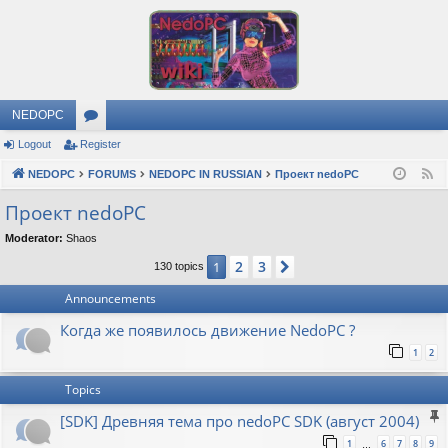
NEDOPC
Logout
Register
or
NEDOPC
u
FORUMS
NEDOPC IN RUSSIAN
Проект nedoPC
F
e
m
Проект nedoPC
e
s
Moderator:
Shaos
d
2
3
1
Next
130 topics
Announcements
Когда же появилось движение NedoPC ?
1
2
Topics
[SDK] Древняя тема про nedoPC SDK (август 2004)
1
6
7
8
9
…