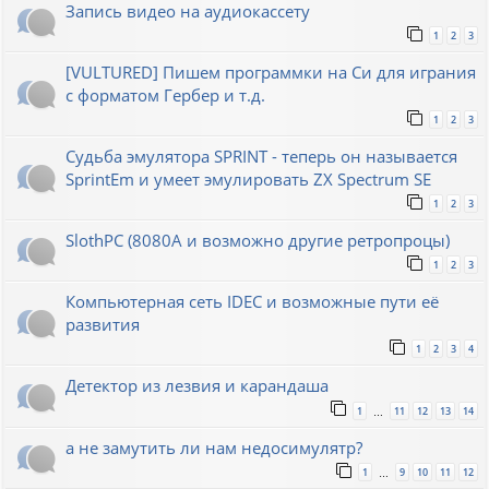
Запись видео на аудиокассету
1
2
3
[VULTURED] Пишем программки на Си для играния
с форматом Гербер и т.д.
1
2
3
Судьба эмулятора SPRINT - теперь он называется
SprintEm и умеет эмулировать ZX Spectrum SE
1
2
3
SlothPC (8080A и возможно другие ретропроцы)
1
2
3
Компьютерная сеть IDEC и возможные пути её
развития
1
2
3
4
Детектор из лезвия и карандаша
1
11
12
13
14
…
а не замутить ли нам недосимулятр?
1
9
10
11
12
…