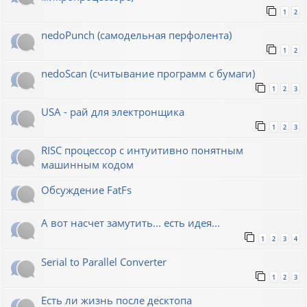
1
2
nedoPunch (самодельная перфолента)
1
2
nedoScan (считывание программ с бумаги)
1
2
3
USA - рай для электронщика
1
2
3
RISC процессор с интуитивно понятным
машинным кодом
Обсуждение FatFs
А вот насчет замутить... есть идея...
1
2
3
4
Serial to Parallel Converter
1
2
3
Есть ли жизнь после десктопа