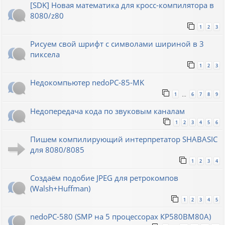
[SDK] Новая математика для кросс-компилятора в
8080/z80
1
2
3
Рисуем свой шрифт с символами шириной в 3
пиксела
1
2
3
Недокомпьютер nedoPC-85-MK
1
6
7
8
9
…
Недопередача кода по звуковым каналам
1
2
3
4
5
6
Пишем компилирующий интерпретатор SHABASIC
для 8080/8085
1
2
3
4
Создаём подобие JPEG для ретрокомпов
(Walsh+Huffman)
1
2
3
4
5
nedoPC-580 (SMP на 5 процессорах КР580ВМ80А)