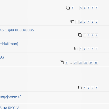
1
5
6
7
8
9
…
1
2
3
4
5
6
SIC для 8080/8085
1
2
3
4
h+Huffman)
1
2
3
4
5
А)
1
24
25
26
27
28
…
1
2
3
4
 перфолент?
 на RISC-V