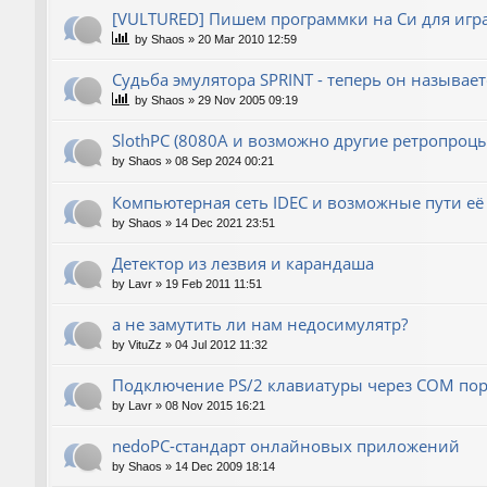
[VULTURED] Пишем программки на Си для игра
by
Shaos
»
20 Mar 2010 12:59
Судьба эмулятора SPRINT - теперь он называет
by
Shaos
»
29 Nov 2005 09:19
SlothPC (8080A и возможно другие ретропроцы
by
Shaos
»
08 Sep 2024 00:21
Компьютерная сеть IDEC и возможные пути её
by
Shaos
»
14 Dec 2021 23:51
Детектор из лезвия и карандаша
by
Lavr
»
19 Feb 2011 11:51
а не замутить ли нам недосимулятр?
by
VituZz
»
04 Jul 2012 11:32
Подключение PS/2 клавиатуры через COM пор
by
Lavr
»
08 Nov 2015 16:21
nedoPC-стандарт онлайновых приложений
by
Shaos
»
14 Dec 2009 18:14