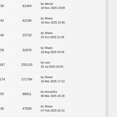
by
alexcp
39
61404
18 Nov 2025 10:09
by
Shaos
42
62166
16 Nov 2025 22:46
by
Shaos
40
23733
23 Oct 2025 21:26
by
Shaos
58
52676
18 Aug 2025 03:45
by
Lavr
197
255130
25 Jul 2025 03:53
by
Shaos
174
271784
16 Mar 2025 17:13
by
imsushka
55
88811
06 Mar 2025 20:18
by
Shaos
38
47939
07 Feb 2025 02:14