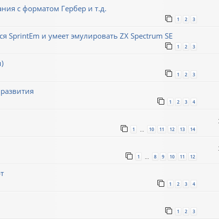
ния с форматом Гербер и т.д.
1
2
3
ся SprintEm и умеет эмулировать ZX Spectrum SE
1
2
3
)
1
2
3
 развития
1
2
3
4
1
10
11
12
13
14
…
1
8
9
10
11
12
…
т
1
2
3
4
1
2
3