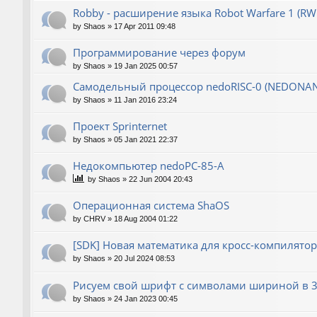
Robby - расширение языка Robot Warfare 1 (RW
by
Shaos
»
17 Apr 2011 09:48
Программирование через форум
by
Shaos
»
19 Jan 2025 00:57
Самодельный процессор nedoRISC-0 (NEDONA
by
Shaos
»
11 Jan 2016 23:24
Проект Sprinternet
by
Shaos
»
05 Jan 2021 22:37
Недокомпьютер nedoPC-85-A
by
Shaos
»
22 Jun 2004 20:43
Операционная система ShaOS
by
CHRV
»
18 Aug 2004 01:22
[SDK] Новая математика для кросс-компилятор
by
Shaos
»
20 Jul 2024 08:53
Рисуем свой шрифт с символами шириной в 3
by
Shaos
»
24 Jan 2023 00:45