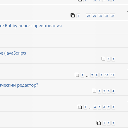
…
1
28
29
30
31
32
…
е Robby через соревнования
(JavaScript)
1
2
1
7
8
9
10
11
…
ический редактор?
1
2
3
4
1
4
5
6
7
8
…
1
2
3