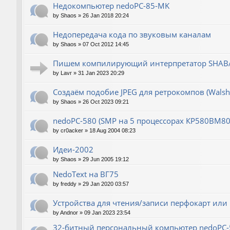
Недокомпьютер nedoPC-85-MK
by
Shaos
»
26 Jan 2018 20:24
Недопередача кода по звуковым каналам
by
Shaos
»
07 Oct 2012 14:45
Пишем компилирующий интерпретатор SHABA
by
Lavr
»
31 Jan 2023 20:29
Создаём подобие JPEG для ретрокомпов (Wals
by
Shaos
»
26 Oct 2023 09:21
nedoPC-580 (SMP на 5 процессорах КР580ВМ80
by
cr0acker
»
18 Aug 2004 08:23
Идеи-2002
by
Shaos
»
29 Jun 2005 19:12
NedoText на ВГ75
by
freddy
»
29 Jan 2020 03:57
Устройства для чтения/записи перфокарт или
by
Andnor
»
09 Jan 2023 23:54
32-битный персональный компьютер nedoPC-5