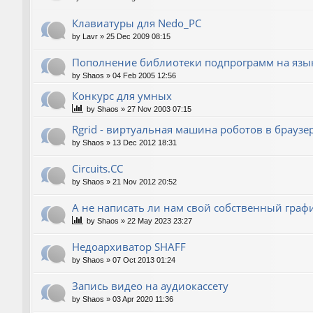
Клавиатуры для Nedo_PC
by
Lavr
»
25 Dec 2009 08:15
Пополнение библиотеки подпрограмм на язык
by
Shaos
»
04 Feb 2005 12:56
Конкурс для умных
by
Shaos
»
27 Nov 2003 07:15
Rgrid - виртуальная машина роботов в браузере 
by
Shaos
»
13 Dec 2012 18:31
Circuits.CC
by
Shaos
»
21 Nov 2012 20:52
А не написать ли нам свой собственный граф
by
Shaos
»
22 May 2023 23:27
Недоархиватор SHAFF
by
Shaos
»
07 Oct 2013 01:24
Запись видео на аудиокассету
by
Shaos
»
03 Apr 2020 11:36