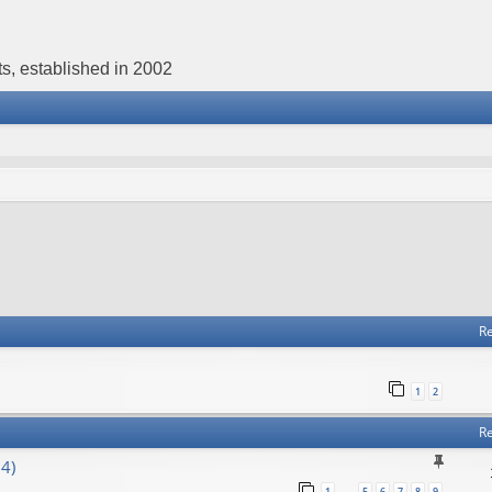
s, established in 2002
Re
1
2
Re
4)
1
5
6
7
8
9