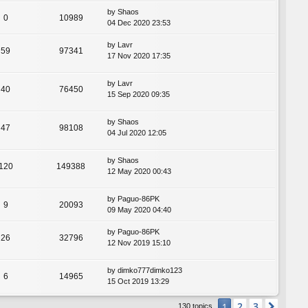
by
Shaos
0
10989
04 Dec 2020 23:53
by
Lavr
59
97341
17 Nov 2020 17:35
by
Lavr
40
76450
15 Sep 2020 09:35
by
Shaos
47
98108
04 Jul 2020 12:05
by
Shaos
120
149388
12 May 2020 00:43
by
Paguo-86PK
9
20093
09 May 2020 04:40
by
Paguo-86PK
26
32796
12 Nov 2019 15:10
by
dimko777dimko123
6
14965
15 Oct 2019 13:29
2
3
1
Next
130 topics