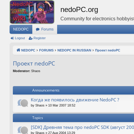
nedoPC.org
Community for electronics hobbyist
NEDOPC
Forums
Logout
Register
NEDOPC
FORUMS
NEDOPC IN RUSSIAN
Проект nedoPC
Проект nedoPC
Moderator:
Shaos
Announcements
Когда же появилось движение NedoPC ?
by
Shaos
»
10 Mar 2007 18:52
Topics
[SDK] Древняя тема про nedoPC SDK (август 200
by
Shaos
»
27 Aug 2004 13:29