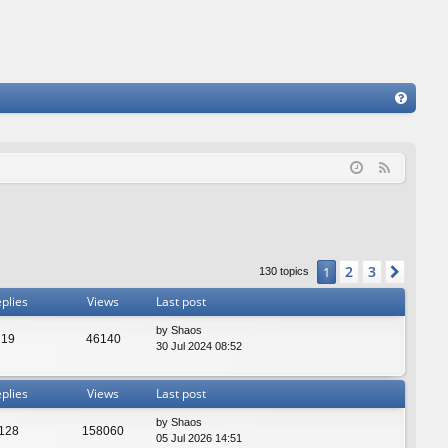
FA
Q
F
e
e
d
2
3
1
Next
130 topics
plies
Views
Last post
by
Shaos
19
46140
30 Jul 2024 08:52
plies
Views
Last post
by
Shaos
128
158060
05 Jul 2026 14:51