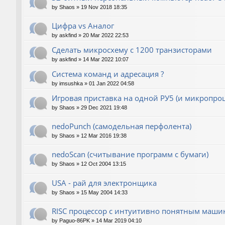
by
Shaos
»
19 Nov 2018 18:35
Цифра vs Аналог
by
askfind
»
20 Mar 2022 22:53
Сделать микросхему с 1200 транзисторами
by
askfind
»
14 Mar 2022 10:07
Система команд и адресация ?
by
imsushka
»
01 Jan 2022 04:58
Игровая приставка на одной РУ5 (и микропроц
by
Shaos
»
29 Dec 2021 19:48
nedoPunch (самодельная перфолента)
by
Shaos
»
12 Mar 2016 19:38
nedoScan (считывание программ с бумаги)
by
Shaos
»
12 Oct 2004 13:15
USA - рай для электронщика
by
Shaos
»
15 May 2004 14:33
RISC процессор с интуитивно понятным маш
by
Paguo-86PK
»
14 Mar 2019 04:10