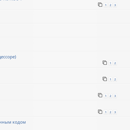
1
2
3
ессоре)
1
2
1
2
1
2
3
1
2
3
инным кодом