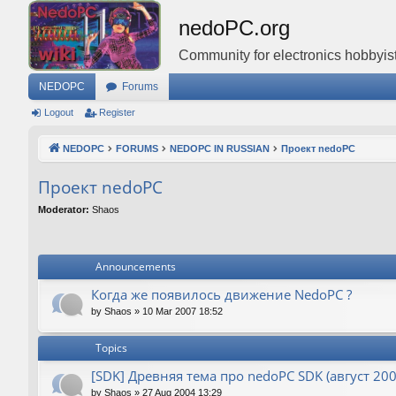
nedoPC.org
Community for electronics hobbyist
NEDOPC
Forums
Logout
Register
NEDOPC
FORUMS
NEDOPC IN RUSSIAN
Проект nedoPC
Проект nedoPC
Moderator:
Shaos
Announcements
Когда же появилось движение NedoPC ?
by
Shaos
»
10 Mar 2007 18:52
Topics
[SDK] Древняя тема про nedoPC SDK (август 200
by
Shaos
»
27 Aug 2004 13:29