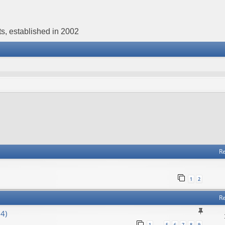
s, established in 2002
Re
1
2
Re
4)
1
5
6
7
8
9