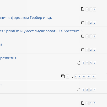
1
2
3
ния с форматом Гербер и т.д.
1
2
3
ся SprintEm и умеет эмулировать ZX Spectrum SE
1
2
3
)
1
2
3
 развития
1
2
3
4
1
8
9
10
11
12
…
т
1
2
3
4
1
2
3