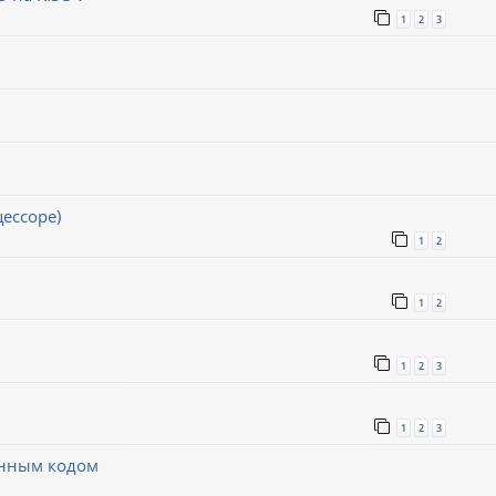
1
2
3
ессоре)
1
2
1
2
1
2
3
1
2
3
инным кодом