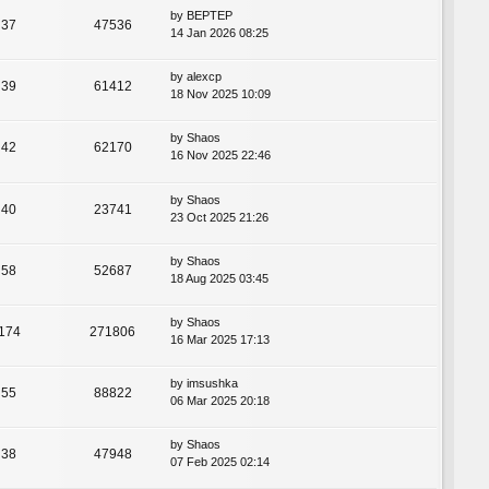
by
BEPTEP
37
47536
14 Jan 2026 08:25
by
alexcp
39
61412
18 Nov 2025 10:09
by
Shaos
42
62170
16 Nov 2025 22:46
by
Shaos
40
23741
23 Oct 2025 21:26
by
Shaos
58
52687
18 Aug 2025 03:45
by
Shaos
174
271806
16 Mar 2025 17:13
by
imsushka
55
88822
06 Mar 2025 20:18
by
Shaos
38
47948
07 Feb 2025 02:14