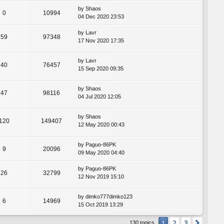
by
Shaos
0
10994
04 Dec 2020 23:53
by
Lavr
59
97348
17 Nov 2020 17:35
by
Lavr
40
76457
15 Sep 2020 09:35
by
Shaos
47
98116
04 Jul 2020 12:05
by
Shaos
120
149407
12 May 2020 00:43
by
Paguo-86PK
9
20096
09 May 2020 04:40
by
Paguo-86PK
26
32799
12 Nov 2019 15:10
by
dimko777dimko123
6
14969
15 Oct 2019 13:29
2
3
1
Next
130 topics