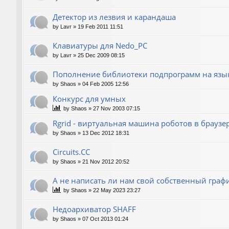
Детектор из лезвия и карандаша
by
Lavr
»
19 Feb 2011 11:51
Клавиатуры для Nedo_PC
by
Lavr
»
25 Dec 2009 08:15
Пополнение библиотеки подпрограмм на язык
by
Shaos
»
04 Feb 2005 12:56
Конкурс для умных
by
Shaos
»
27 Nov 2003 07:15
Rgrid - виртуальная машина роботов в браузере 
by
Shaos
»
13 Dec 2012 18:31
Circuits.CC
by
Shaos
»
21 Nov 2012 20:52
А не написать ли нам свой собственный граф
by
Shaos
»
22 May 2023 23:27
Недоархиватор SHAFF
by
Shaos
»
07 Oct 2013 01:24