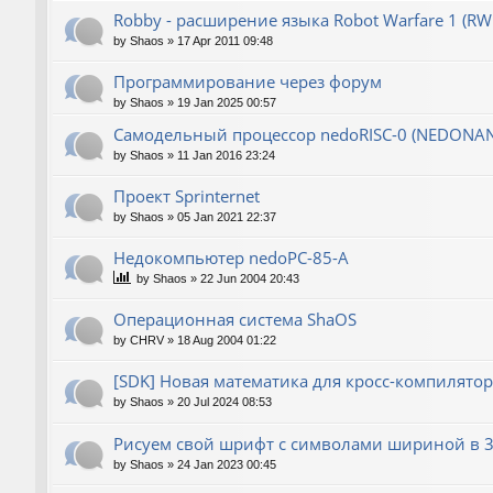
Robby - расширение языка Robot Warfare 1 (RW
by
Shaos
»
17 Apr 2011 09:48
Программирование через форум
by
Shaos
»
19 Jan 2025 00:57
Самодельный процессор nedoRISC-0 (NEDONA
by
Shaos
»
11 Jan 2016 23:24
Проект Sprinternet
by
Shaos
»
05 Jan 2021 22:37
Недокомпьютер nedoPC-85-A
by
Shaos
»
22 Jun 2004 20:43
Операционная система ShaOS
by
CHRV
»
18 Aug 2004 01:22
[SDK] Новая математика для кросс-компилятор
by
Shaos
»
20 Jul 2024 08:53
Рисуем свой шрифт с символами шириной в 3
by
Shaos
»
24 Jan 2023 00:45