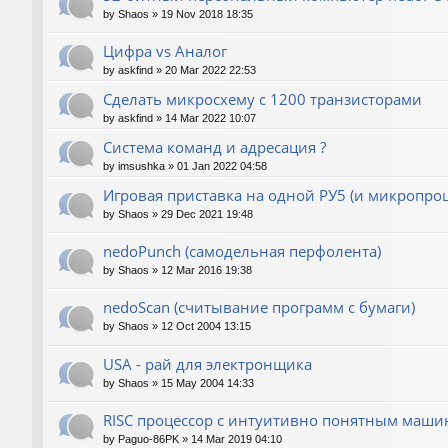
by
Shaos
»
19 Nov 2018 18:35
Цифра vs Аналог
by
askfind
»
20 Mar 2022 22:53
Сделать микросхему с 1200 транзисторами
by
askfind
»
14 Mar 2022 10:07
Система команд и адресация ?
by
imsushka
»
01 Jan 2022 04:58
Игровая приставка на одной РУ5 (и микропроц
by
Shaos
»
29 Dec 2021 19:48
nedoPunch (самодельная перфолента)
by
Shaos
»
12 Mar 2016 19:38
nedoScan (считывание программ с бумаги)
by
Shaos
»
12 Oct 2004 13:15
USA - рай для электронщика
by
Shaos
»
15 May 2004 14:33
RISC процессор с интуитивно понятным маш
by
Paguo-86PK
»
14 Mar 2019 04:10