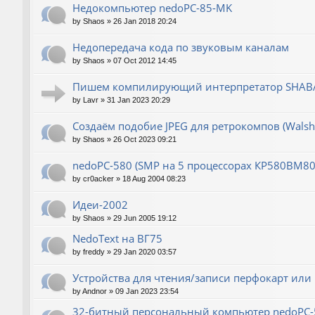
Недокомпьютер nedoPC-85-MK
by
Shaos
»
26 Jan 2018 20:24
Недопередача кода по звуковым каналам
by
Shaos
»
07 Oct 2012 14:45
Пишем компилирующий интерпретатор SHABA
by
Lavr
»
31 Jan 2023 20:29
Создаём подобие JPEG для ретрокомпов (Wals
by
Shaos
»
26 Oct 2023 09:21
nedoPC-580 (SMP на 5 процессорах КР580ВМ80
by
cr0acker
»
18 Aug 2004 08:23
Идеи-2002
by
Shaos
»
29 Jun 2005 19:12
NedoText на ВГ75
by
freddy
»
29 Jan 2020 03:57
Устройства для чтения/записи перфокарт или
by
Andnor
»
09 Jan 2023 23:54
32-битный персональный компьютер nedoPC-5