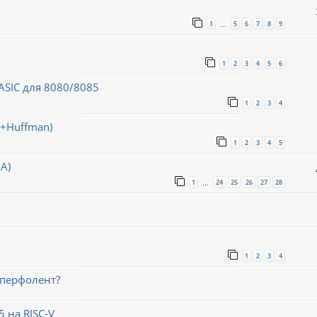
1
5
6
7
8
9
…
1
2
3
4
5
6
SIC для 8080/8085
1
2
3
4
h+Huffman)
1
2
3
4
5
А)
1
24
25
26
27
28
…
1
2
3
4
 перфолент?
 на RISC-V