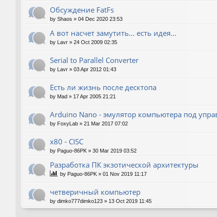
Обсуждение FatFs
by
Shaos
»
04 Dec 2020 23:53
А вот насчет замутить... есть идея...
by
Lavr
»
24 Oct 2009 02:35
Serial to Parallel Converter
by
Lavr
»
03 Apr 2012 01:43
Есть ли жизнь после десктопа
by
Mad
»
17 Apr 2005 21:21
Arduino Nano - эмулятор компьютера под упр
by
FoxyLab
»
21 Mar 2017 07:02
x80 - CISC
by
Paguo-86PK
»
30 Mar 2019 03:52
Разработка ПК экзотической архитектуры
by
Paguo-86PK
»
01 Nov 2019 11:17
четверичный компьютер
by
dimko777dimko123
»
13 Oct 2019 11:45