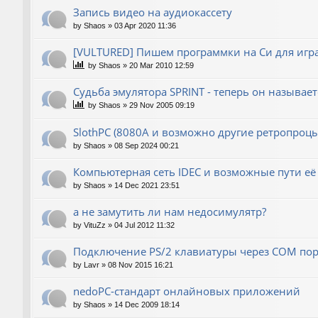
Запись видео на аудиокассету
by
Shaos
»
03 Apr 2020 11:36
[VULTURED] Пишем программки на Си для игра
by
Shaos
»
20 Mar 2010 12:59
Судьба эмулятора SPRINT - теперь он называет
by
Shaos
»
29 Nov 2005 09:19
SlothPC (8080A и возможно другие ретропроцы
by
Shaos
»
08 Sep 2024 00:21
Компьютерная сеть IDEC и возможные пути её
by
Shaos
»
14 Dec 2021 23:51
а не замутить ли нам недосимулятр?
by
VituZz
»
04 Jul 2012 11:32
Подключение PS/2 клавиатуры через COM пор
by
Lavr
»
08 Nov 2015 16:21
nedoPC-стандарт онлайновых приложений
by
Shaos
»
14 Dec 2009 18:14