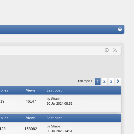
FA
Q
F
e
e
d
2
3
1
Next
130 topics
plies
Views
Last post
by
Shaos
19
46147
30 Jul 2024 08:52
plies
Views
Last post
by
Shaos
128
158082
05 Jul 2026 14:51