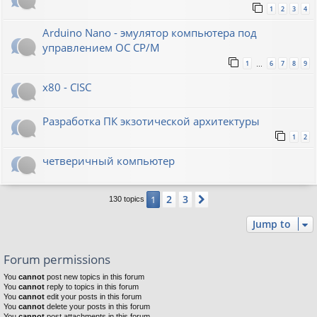
1
2
3
4
Arduino Nano - эмулятор компьютера под
управлением ОС CP/M
1
6
7
8
9
…
x80 - CISC
Разработка ПК экзотической архитектуры
1
2
четверичный компьютер
2
3
1
Next
130 topics
Jump to
Forum permissions
You
cannot
post new topics in this forum
You
cannot
reply to topics in this forum
You
cannot
edit your posts in this forum
You
cannot
delete your posts in this forum
You
cannot
post attachments in this forum