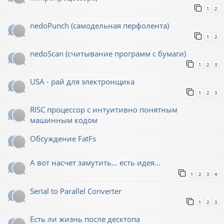
1
2
nedoPunch (самодельная перфолента)
1
2
nedoScan (считывание программ с бумаги)
1
2
3
USA - рай для электронщика
1
2
3
RISC процессор с интуитивно понятным
машинным кодом
Обсуждение FatFs
А вот насчет замутить... есть идея...
1
2
3
4
Serial to Parallel Converter
1
2
3
Есть ли жизнь после десктопа