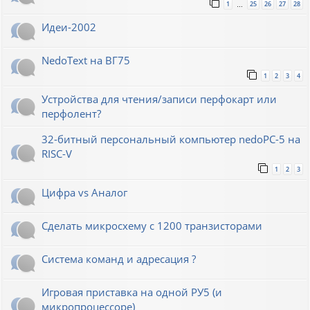
1
25
26
27
28
…
Идеи-2002
NedoText на ВГ75
1
2
3
4
Устройства для чтения/записи перфокарт или
перфолент?
32-битный персональный компьютер nedoPC-5 на
RISC-V
1
2
3
Цифра vs Аналог
Сделать микросхему с 1200 транзисторами
Система команд и адресация ?
Игровая приставка на одной РУ5 (и
микропроцессоре)