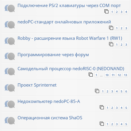
Подключение PS/2 клавиатуры через COM порт
1
2
3
4
nedoPC-стандарт онлайновых приложений
1
2
3
Robby - расширение языка Robot Warfare 1 (RW1)
1
2
3
Программирование через форум
Самодельный процессор nedoRISC-0 (NEDONAND)
1
10
11
12
13
…
Проект Sprinternet
1
2
3
4
5
6
Недокомпьютер nedoPC-85-A
1
2
3
4
5
Операционная система ShaOS
1
2
3
4
5