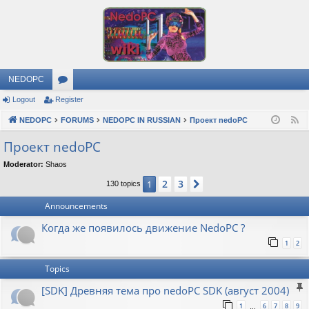
NEDOPC
Logout
Register
or
NEDOPC
u
FORUMS
NEDOPC IN RUSSIAN
Проект nedoPC
F
e
m
Проект nedoPC
e
s
Moderator:
Shaos
d
2
3
1
Next
130 topics
Announcements
Когда же появилось движение NedoPC ?
1
2
Topics
[SDK] Древняя тема про nedoPC SDK (август 2004)
1
6
7
8
9
…