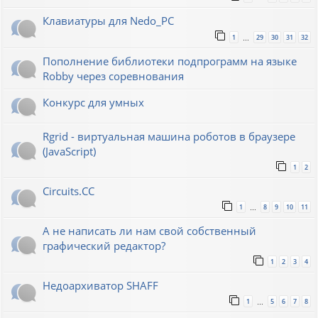
Клавиатуры для Nedo_PC
1
29
30
31
32
…
Пополнение библиотеки подпрограмм на языке
Robby через соревнования
Конкурс для умных
Rgrid - виртуальная машина роботов в браузере
(JavaScript)
1
2
Circuits.CC
1
8
9
10
11
…
А не написать ли нам свой собственный
графический редактор?
1
2
3
4
Недоархиватор SHAFF
1
5
6
7
8
…