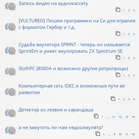
Запись видео на аудиокассету
1
2
3
[VULTURED] Пишем программки на Си для играния
с форматом Гербер и т.д.
1
2
3
Судьба эмулятора SPRINT - теперь он называется
SprintEm и умеет эмулировать ZX Spectrum SE
1
2
3
SlothPC (8080A и возможно другие ретропроцы)
1
2
3
Компьютерная сеть IDEC и возможные пути её
развития
1
2
3
4
Детектор из лезвия и карандаша
1
11
12
13
14
…
а не замутить ли нам недосимулятр?
1
9
10
11
12
…