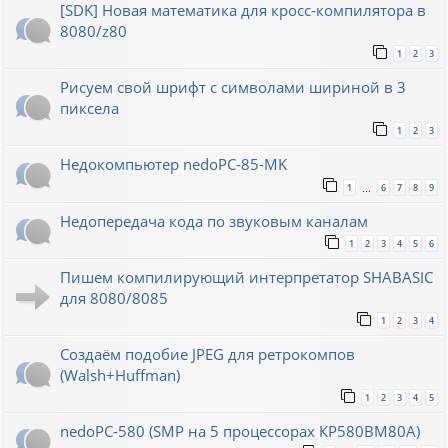
[SDK] Новая математика для кросс-компилятора в
8080/z80
1
2
3
Рисуем свой шрифт с символами шириной в 3
пиксела
1
2
3
Недокомпьютер nedoPC-85-MK
1
6
7
8
9
…
Недопередача кода по звуковым каналам
1
2
3
4
5
6
Пишем компилирующий интерпретатор SHABASIC
для 8080/8085
1
2
3
4
Создаём подобие JPEG для ретрокомпов
(Walsh+Huffman)
1
2
3
4
5
nedoPC-580 (SMP на 5 процессорах КР580ВМ80А)