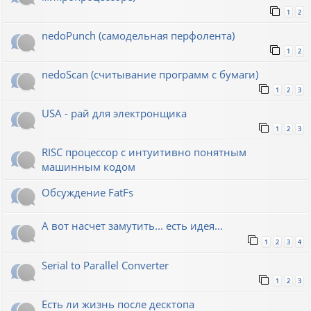
1
2
nedoPunch (самодельная перфолента)
1
2
nedoScan (считывание программ с бумаги)
1
2
3
USA - рай для электронщика
1
2
3
RISC процессор с интуитивно понятным
машинным кодом
Обсуждение FatFs
А вот насчет замутить... есть идея...
1
2
3
4
Serial to Parallel Converter
1
2
3
Есть ли жизнь после десктопа