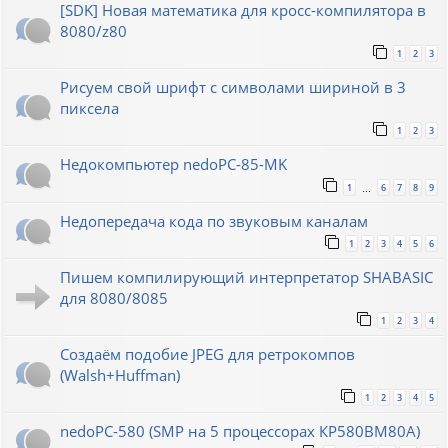
[SDK] Новая математика для кросс-компилятора в
8080/z80
1
2
3
Рисуем свой шрифт с символами шириной в 3
пиксела
1
2
3
Недокомпьютер nedoPC-85-MK
1
6
7
8
9
…
Недопередача кода по звуковым каналам
1
2
3
4
5
6
Пишем компилирующий интерпретатор SHABASIC
для 8080/8085
1
2
3
4
Создаём подобие JPEG для ретрокомпов
(Walsh+Huffman)
1
2
3
4
5
nedoPC-580 (SMP на 5 процессорах КР580ВМ80А)