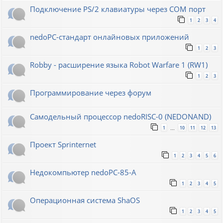
Подключение PS/2 клавиатуры через COM порт
1
2
3
4
nedoPC-стандарт онлайновых приложений
1
2
3
Robby - расширение языка Robot Warfare 1 (RW1)
1
2
3
Программирование через форум
Самодельный процессор nedoRISC-0 (NEDONAND)
1
10
11
12
13
…
Проект Sprinternet
1
2
3
4
5
6
Недокомпьютер nedoPC-85-A
1
2
3
4
5
Операционная система ShaOS
1
2
3
4
5