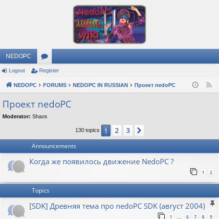
NEDOPC
Logout
Register
or
NEDOPC
u
FORUMS
NEDOPC IN RUSSIAN
Проект nedoPC
F
e
m
Проект nedoPC
e
s
Moderator:
Shaos
d
2
3
1
Next
130 topics
Announcements
Когда же появилось движение NedoPC ?
1
2
Topics
[SDK] Древняя тема про nedoPC SDK (август 2004)
1
6
7
8
9
…