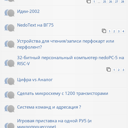
1
25
26
27
28
…
Идеи-2002
NedoText на ВГ75
1
2
3
4
Устройства для чтения/записи перфокарт или
перфолент?
32-битный персональный компьютер nedoPC-5 на
RISC-V
1
2
3
Цифра vs Аналог
Сделать микросхему с 1200 транзисторами
Система команд и адресация ?
Игровая приставка на одной РУ5 (и
микропроцессоре)