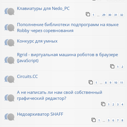
Клавиатуры для Nedo_PC
1
29
30
31
32
…
Пополнение библиотеки подпрограмм на языке
Robby через соревнования
Конкурс для умных
Rgrid - виртуальная машина роботов в браузере
(JavaScript)
1
2
Circuits.CC
1
8
9
10
11
…
А не написать ли нам свой собственный
графический редактор?
1
2
3
4
Недоархиватор SHAFF
1
5
6
7
8
…