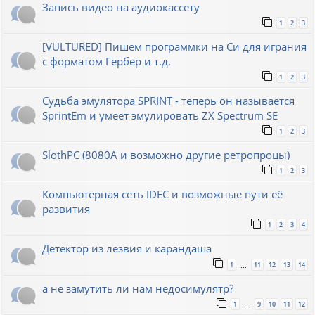
Запись видео на аудиокассету
1
2
3
[VULTURED] Пишем программки на Си для играния
с форматом Гербер и т.д.
1
2
3
Судьба эмулятора SPRINT - теперь он называется
SprintEm и умеет эмулировать ZX Spectrum SE
1
2
3
SlothPC (8080A и возможно другие ретропроцы)
1
2
3
Компьютерная сеть IDEC и возможные пути её
развития
1
2
3
4
Детектор из лезвия и карандаша
1
11
12
13
14
…
а не замутить ли нам недосимулятр?
1
9
10
11
12
…