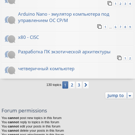
1
2
3
4
Arduino Nano - эмулятор компьютера под
управлением ОС CP/M
1
6
7
8
9
…
x80 - CISC
Разработка ПК экзотической архитектуры
1
2
четверичный компьютер
2
3
1
Next
130 topics
Jump to
Forum permissions
You
cannot
post new topics in this forum
You
cannot
reply to topics in this forum
You
cannot
edit your posts in this forum
You
cannot
delete your posts in this forum
You
cannot
post attachments in this forum