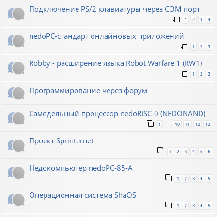
Подключение PS/2 клавиатуры через COM порт
1
2
3
4
nedoPC-стандарт онлайновых приложений
1
2
3
Robby - расширение языка Robot Warfare 1 (RW1)
1
2
3
Программирование через форум
Самодельный процессор nedoRISC-0 (NEDONAND)
1
10
11
12
13
…
Проект Sprinternet
1
2
3
4
5
6
Недокомпьютер nedoPC-85-A
1
2
3
4
5
Операционная система ShaOS
1
2
3
4
5