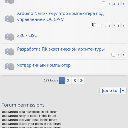
1
2
3
4
Arduino Nano - эмулятор компьютера под
управлением ОС CP/M
1
6
7
8
9
…
x80 - CISC
Разработка ПК экзотической архитектуры
1
2
четверичный компьютер
2
3
1
Next
129 topics
Jump to
Forum permissions
You
cannot
post new topics in this forum
You
cannot
reply to topics in this forum
You
cannot
edit your posts in this forum
You
cannot
delete your posts in this forum
You
cannot
post attachments in this forum