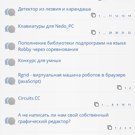
Детектор из лезвия и карандаша
1
11
12
13
14
…
Клавиатуры для Nedo_PC
1
29
30
31
32
…
Пополнение библиотеки подпрограмм на языке
Robby через соревнования
Конкурс для умных
Rgrid - виртуальная машина роботов в браузере
(JavaScript)
1
2
Circuits.CC
1
8
9
10
11
…
А не написать ли нам свой собственный
графический редактор?
1
2
3
4