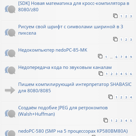
[SDK] Новая математика для кросс-компилятора в
8080/z80
1
2
3
Рисуем свой шрифт с символами шириной в 3
пиксела
1
2
3
Недокомпьютер nedoPC-85-MK
1
6
7
8
9
…
Недопередача кода по звуковым каналам
1
2
3
4
5
6
Пишем компилирующий интерпретатор SHABASIC
для 8080/8085
1
2
3
4
Создаём подобие JPEG для ретрокомпов
(Walsh+Huffman)
1
2
3
4
5
nedoPC-580 (SMP на 5 процессорах КР580ВМ80А)