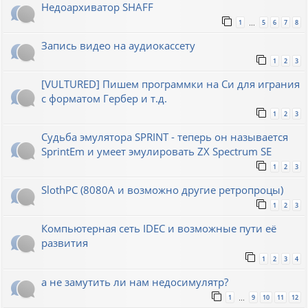
Недоархиватор SHAFF
1
5
6
7
8
…
Запись видео на аудиокассету
1
2
3
[VULTURED] Пишем программки на Си для играния
с форматом Гербер и т.д.
1
2
3
Судьба эмулятора SPRINT - теперь он называется
SprintEm и умеет эмулировать ZX Spectrum SE
1
2
3
SlothPC (8080A и возможно другие ретропроцы)
1
2
3
Компьютерная сеть IDEC и возможные пути её
развития
1
2
3
4
а не замутить ли нам недосимулятр?
1
9
10
11
12
…