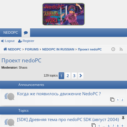
NEDOPC
Logout
Register
or
NEDOPC
u
FORUMS
NEDOPC IN RUSSIAN
Проект nedoPC
F
e
m
Проект nedoPC
e
s
Moderator:
Shaos
d
2
3
1
Next
129 topics
Announcements
Когда же появилось движение NedoPC ?
1
2
Topics
[SDK] Древняя тема про nedoPC SDK (август 2004)
1
6
7
8
9
…