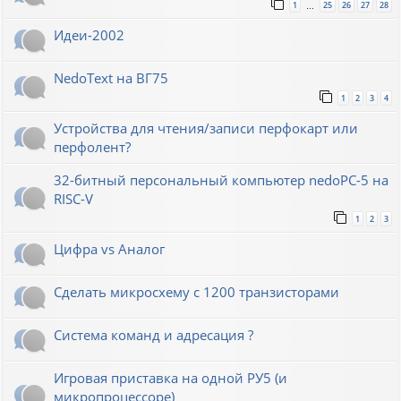
1
25
26
27
28
…
Идеи-2002
NedoText на ВГ75
1
2
3
4
Устройства для чтения/записи перфокарт или
перфолент?
32-битный персональный компьютер nedoPC-5 на
RISC-V
1
2
3
Цифра vs Аналог
Сделать микросхему с 1200 транзисторами
Система команд и адресация ?
Игровая приставка на одной РУ5 (и
микропроцессоре)