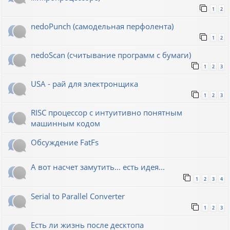
1
2
nedoPunch (самодельная перфолента)
1
2
nedoScan (считывание программ с бумаги)
1
2
3
USA - рай для электронщика
1
2
3
RISC процессор с интуитивно понятным
машинным кодом
Обсуждение FatFs
А вот насчет замутить... есть идея...
1
2
3
4
Serial to Parallel Converter
1
2
3
Есть ли жизнь после десктопа