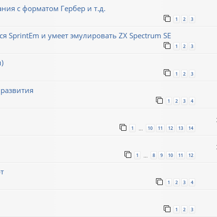
ния с форматом Гербер и т.д.
1
2
3
ся SprintEm и умеет эмулировать ZX Spectrum SE
1
2
3
)
1
2
3
 развития
1
2
3
4
1
10
11
12
13
14
…
1
8
9
10
11
12
…
т
1
2
3
4
1
2
3