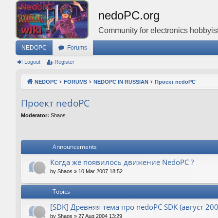
nedoPC.org
Community for electronics hobbyist
NEDOPC
Forums
Logout
Register
NEDOPC
FORUMS
NEDOPC IN RUSSIAN
Проект nedoPC
Проект nedoPC
Moderator:
Shaos
Announcements
Когда же появилось движение NedoPC ?
by
Shaos
»
10 Mar 2007 18:52
Topics
[SDK] Древняя тема про nedoPC SDK (август 200
by
Shaos
»
27 Aug 2004 13:29