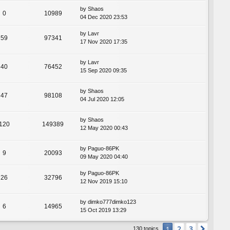
by
Shaos
0
10989
04 Dec 2020 23:53
by
Lavr
59
97341
17 Nov 2020 17:35
by
Lavr
40
76452
15 Sep 2020 09:35
by
Shaos
47
98108
04 Jul 2020 12:05
by
Shaos
120
149389
12 May 2020 00:43
by
Paguo-86PK
9
20093
09 May 2020 04:40
by
Paguo-86PK
26
32796
12 Nov 2019 15:10
by
dimko777dimko123
6
14965
15 Oct 2019 13:29
2
3
1
Next
130 topics