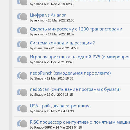
by
Shaos
»
19 Nov 2018 18:35
Цифра vs Аналог
by
askfind
»
20 Mar 2022 22:53
Сделать микросхему с 1200 транзисторами
by
askfind
»
14 Mar 2022 10:07
Система команд и адресация ?
by
imsushka
»
01 Jan 2022 04:58
Игровая приставка на одной РУ5 (и микропроц
by
Shaos
»
29 Dec 2021 19:48
nedoPunch (самодельная перфолента)
by
Shaos
»
12 Mar 2016 19:38
nedoScan (считывание программ с бумаги)
by
Shaos
»
12 Oct 2004 13:15
USA - рай для электронщика
by
Shaos
»
15 May 2004 14:33
RISC процессор с интуитивно понятным маш
by
Paguo-86PK
»
14 Mar 2019 04:10