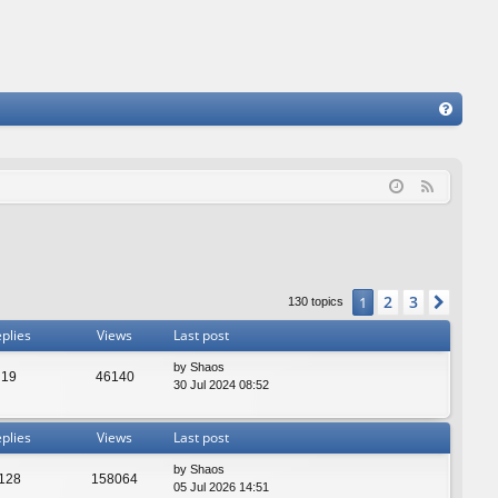
FA
Q
F
e
e
d
2
3
1
Next
130 topics
plies
Views
Last post
by
Shaos
19
46140
30 Jul 2024 08:52
plies
Views
Last post
by
Shaos
128
158064
05 Jul 2026 14:51