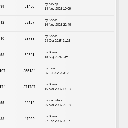
by
alexcp
39
61406
18 Nov 2025 10:09
by
Shaos
42
62167
16 Nov 2025 22:46
by
Shaos
40
23733
23 Oct 2025 21:26
by
Shaos
58
52681
18 Aug 2025 03:45
by
Lavr
197
255134
25 Jul 2025 03:53
by
Shaos
174
271787
16 Mar 2025 17:13
by
imsushka
55
88813
06 Mar 2025 20:18
by
Shaos
38
47939
07 Feb 2025 02:14