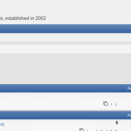
s, established in 2002
Re
1
2
Re
4)
1
5
6
7
8
9