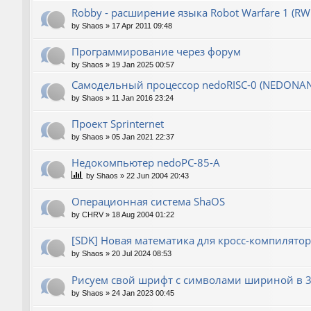
Robby - расширение языка Robot Warfare 1 (RW
by
Shaos
»
17 Apr 2011 09:48
Программирование через форум
by
Shaos
»
19 Jan 2025 00:57
Самодельный процессор nedoRISC-0 (NEDONA
by
Shaos
»
11 Jan 2016 23:24
Проект Sprinternet
by
Shaos
»
05 Jan 2021 22:37
Недокомпьютер nedoPC-85-A
by
Shaos
»
22 Jun 2004 20:43
Операционная система ShaOS
by
CHRV
»
18 Aug 2004 01:22
[SDK] Новая математика для кросс-компилятор
by
Shaos
»
20 Jul 2024 08:53
Рисуем свой шрифт с символами шириной в 3
by
Shaos
»
24 Jan 2023 00:45