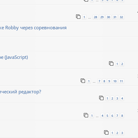
…
1
28
29
30
31
32
…
е Robby через соревнования
(JavaScript)
1
2
1
7
8
9
10
11
…
ический редактор?
1
2
3
4
1
4
5
6
7
8
…
1
2
3