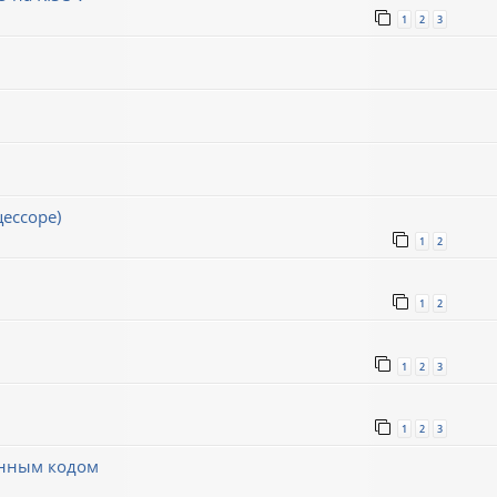
1
2
3
ессоре)
1
2
1
2
1
2
3
1
2
3
инным кодом