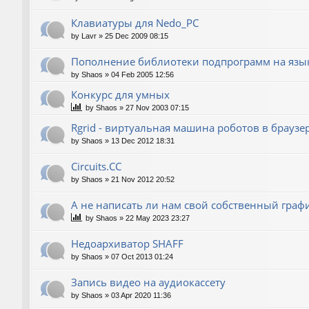
Клавиатуры для Nedo_PC
by
Lavr
»
25 Dec 2009 08:15
Пополнение библиотеки подпрограмм на язык
by
Shaos
»
04 Feb 2005 12:56
Конкурс для умных
by
Shaos
»
27 Nov 2003 07:15
Rgrid - виртуальная машина роботов в браузере 
by
Shaos
»
13 Dec 2012 18:31
Circuits.CC
by
Shaos
»
21 Nov 2012 20:52
А не написать ли нам свой собственный граф
by
Shaos
»
22 May 2023 23:27
Недоархиватор SHAFF
by
Shaos
»
07 Oct 2013 01:24
Запись видео на аудиокассету
by
Shaos
»
03 Apr 2020 11:36