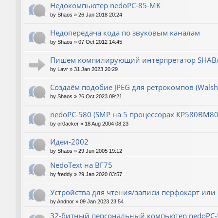
Недокомпьютер nedoPC-85-MK
by
Shaos
»
26 Jan 2018 20:24
Недопередача кода по звуковым каналам
by
Shaos
»
07 Oct 2012 14:45
Пишем компилирующий интерпретатор SHABA
by
Lavr
»
31 Jan 2023 20:29
Создаём подобие JPEG для ретрокомпов (Wals
by
Shaos
»
26 Oct 2023 09:21
nedoPC-580 (SMP на 5 процессорах КР580ВМ80
by
cr0acker
»
18 Aug 2004 08:23
Идеи-2002
by
Shaos
»
29 Jun 2005 19:12
NedoText на ВГ75
by
freddy
»
29 Jan 2020 03:57
Устройства для чтения/записи перфокарт или
by
Andnor
»
09 Jan 2023 23:54
32-битный персональный компьютер nedoPC-5