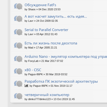
Обсуждение FatFs
by
Shaos
»
04 Dec 2020 23:53
А вот насчет замутить... есть идея...
by
Lavr
»
24 Oct 2009 02:35
Serial to Parallel Converter
by
Lavr
»
03 Apr 2012 01:43
Есть ли жизнь после десктопа
by
Mad
»
17 Apr 2005 21:21
Arduino Nano - эмулятор компьютера под упр
by
FoxyLab
»
21 Mar 2017 07:02
x80 - CISC
by
Paguo-86PK
»
30 Mar 2019 03:52
Разработка ПК экзотической архитектуры
by
Paguo-86PK
»
01 Nov 2019 11:17
четверичный компьютер
by
dimko777dimko123
»
13 Oct 2019 11:45