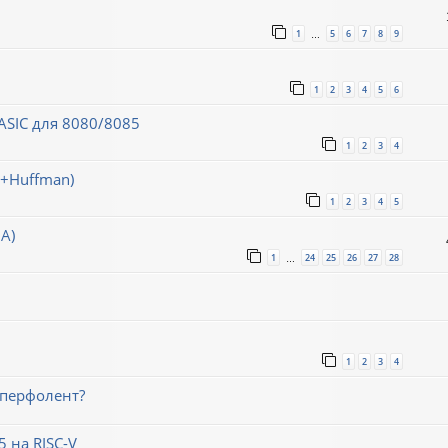
1
5
6
7
8
9
…
1
2
3
4
5
6
SIC для 8080/8085
1
2
3
4
h+Huffman)
1
2
3
4
5
А)
1
24
25
26
27
28
…
1
2
3
4
 перфолент?
 на RISC-V