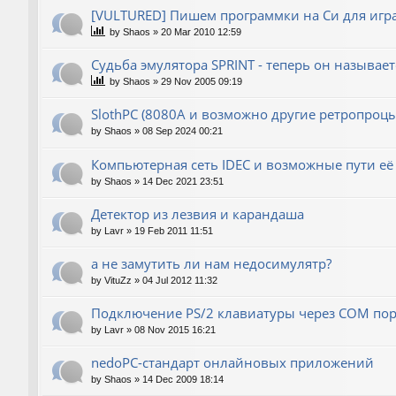
[VULTURED] Пишем программки на Си для игра
by
Shaos
»
20 Mar 2010 12:59
Судьба эмулятора SPRINT - теперь он называет
by
Shaos
»
29 Nov 2005 09:19
SlothPC (8080A и возможно другие ретропроцы
by
Shaos
»
08 Sep 2024 00:21
Компьютерная сеть IDEC и возможные пути её
by
Shaos
»
14 Dec 2021 23:51
Детектор из лезвия и карандаша
by
Lavr
»
19 Feb 2011 11:51
а не замутить ли нам недосимулятр?
by
VituZz
»
04 Jul 2012 11:32
Подключение PS/2 клавиатуры через COM пор
by
Lavr
»
08 Nov 2015 16:21
nedoPC-стандарт онлайновых приложений
by
Shaos
»
14 Dec 2009 18:14