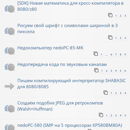
[SDK] Новая математика для кросс-компилятора в
8080/z80
1
2
3
Рисуем свой шрифт с символами шириной в 3
пиксела
1
2
3
Недокомпьютер nedoPC-85-MK
1
6
7
8
9
…
Недопередача кода по звуковым каналам
1
2
3
4
5
6
Пишем компилирующий интерпретатор SHABASIC
для 8080/8085
1
2
3
4
Создаём подобие JPEG для ретрокомпов
(Walsh+Huffman)
1
2
3
4
5
nedoPC-580 (SMP на 5 процессорах КР580ВМ80А)