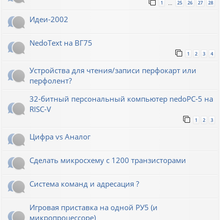
1
25
26
27
28
…
Идеи-2002
NedoText на ВГ75
1
2
3
4
Устройства для чтения/записи перфокарт или
перфолент?
32-битный персональный компьютер nedoPC-5 на
RISC-V
1
2
3
Цифра vs Аналог
Сделать микросхему с 1200 транзисторами
Система команд и адресация ?
Игровая приставка на одной РУ5 (и
микропроцессоре)