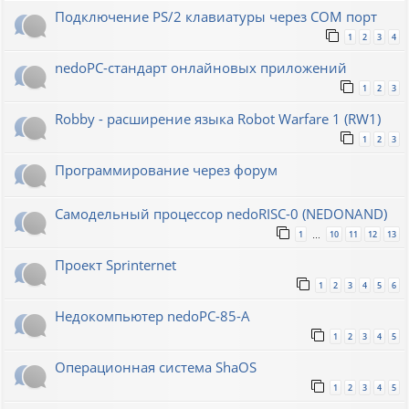
Подключение PS/2 клавиатуры через COM порт
1
2
3
4
nedoPC-стандарт онлайновых приложений
1
2
3
Robby - расширение языка Robot Warfare 1 (RW1)
1
2
3
Программирование через форум
Самодельный процессор nedoRISC-0 (NEDONAND)
1
10
11
12
13
…
Проект Sprinternet
1
2
3
4
5
6
Недокомпьютер nedoPC-85-A
1
2
3
4
5
Операционная система ShaOS
1
2
3
4
5