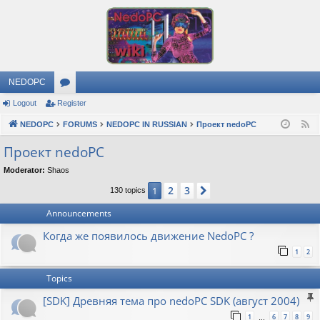
NEDOPC
Logout
Register
or
NEDOPC
u
FORUMS
NEDOPC IN RUSSIAN
Проект nedoPC
F
e
m
Проект nedoPC
e
s
Moderator:
Shaos
d
2
3
1
Next
130 topics
Announcements
Когда же появилось движение NedoPC ?
1
2
Topics
[SDK] Древняя тема про nedoPC SDK (август 2004)
1
6
7
8
9
…