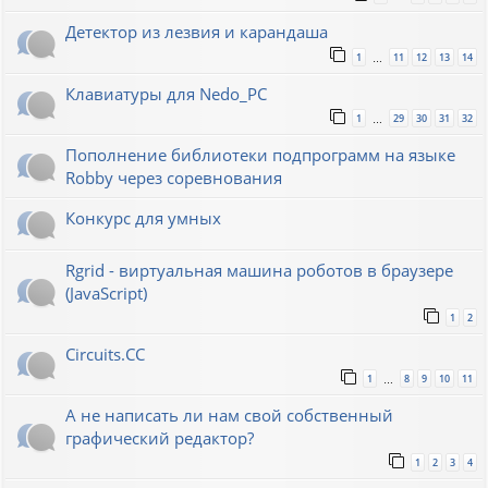
Детектор из лезвия и карандаша
1
11
12
13
14
…
Клавиатуры для Nedo_PC
1
29
30
31
32
…
Пополнение библиотеки подпрограмм на языке
Robby через соревнования
Конкурс для умных
Rgrid - виртуальная машина роботов в браузере
(JavaScript)
1
2
Circuits.CC
1
8
9
10
11
…
А не написать ли нам свой собственный
графический редактор?
1
2
3
4