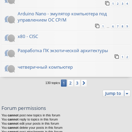
1
2
3
4
Arduino Nano - эмулятор компьютера под
управлением ОС CP/M
1
6
7
8
9
…
x80 - CISC
Разработка ПК экзотической архитектуры
1
2
четверичный компьютер
2
3
1
Next
130 topics
Jump to
Forum permissions
You
cannot
post new topics in this forum
You
cannot
reply to topics in this forum
You
cannot
edit your posts in this forum
You
cannot
delete your posts in this forum
You
cannot
post attachments in this forum