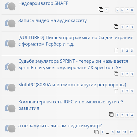
Недоархиватор SHAFF
1
5
6
7
8
…
Запись видео на аудиокассету
1
2
3
[VULTURED] Пишем программки на Си для играния
с форматом Гербер и т.д.
1
2
3
Судьба эмулятора SPRINT - теперь он называется
SprintEm и умеет эмулировать ZX Spectrum SE
1
2
3
SlothPC (8080A и возможно другие ретропроцы)
1
2
3
Компьютерная сеть IDEC и возможные пути её
развития
1
2
3
4
а не замутить ли нам недосимулятр?
1
9
10
11
12
…