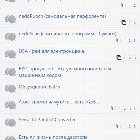
1
2
nedoPunch (самодельная перфолента)
1
2
nedoScan (считывание программ с бумаги)
1
2
3
USA - рай для электронщика
1
2
3
RISC процессор с интуитивно понятным
машинным кодом
Обсуждение FatFs
А вот насчет замутить... есть идея...
1
2
3
4
Serial to Parallel Converter
1
2
3
Есть ли жизнь после десктопа