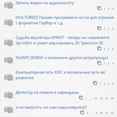
Запись видео на аудиокассету
1
2
3
[VULTURED] Пишем программки на Си для играния
с форматом Гербер и т.д.
1
2
3
Судьба эмулятора SPRINT - теперь он называется
SprintEm и умеет эмулировать ZX Spectrum SE
1
2
3
SlothPC (8080A и возможно другие ретропроцы)
1
2
3
Компьютерная сеть IDEC и возможные пути её
развития
1
2
3
4
Детектор из лезвия и карандаша
1
11
12
13
14
…
а не замутить ли нам недосимулятр?
1
9
10
11
12
…