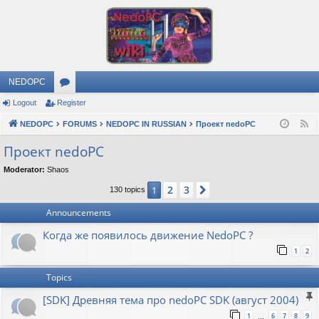
NEDOPC
Logout
Register
or
NEDOPC
u
FORUMS
NEDOPC IN RUSSIAN
Проект nedoPC
F
e
m
Проект nedoPC
e
s
Moderator:
Shaos
d
2
3
1
Next
130 topics
Announcements
Когда же появилось движение NedoPC ?
1
2
Topics
[SDK] Древняя тема про nedoPC SDK (август 2004)
1
6
7
8
9
…