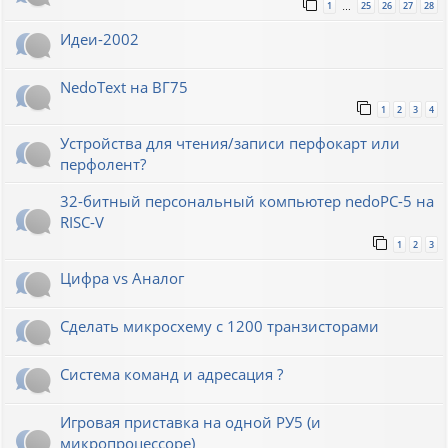
1
25
26
27
28
…
Идеи-2002
NedoText на ВГ75
1
2
3
4
Устройства для чтения/записи перфокарт или
перфолент?
32-битный персональный компьютер nedoPC-5 на
RISC-V
1
2
3
Цифра vs Аналог
Сделать микросхему с 1200 транзисторами
Система команд и адресация ?
Игровая приставка на одной РУ5 (и
микропроцессоре)