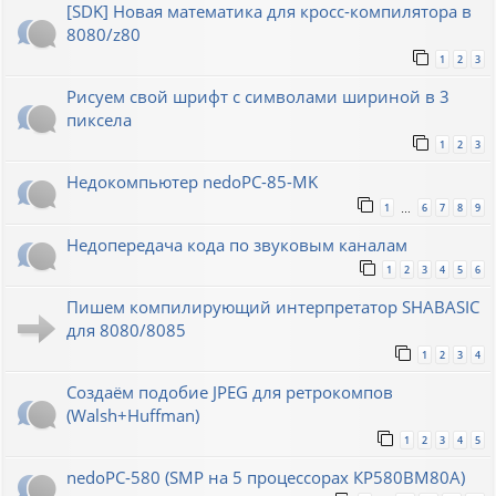
[SDK] Новая математика для кросс-компилятора в
8080/z80
1
2
3
Рисуем свой шрифт с символами шириной в 3
пиксела
1
2
3
Недокомпьютер nedoPC-85-MK
1
6
7
8
9
…
Недопередача кода по звуковым каналам
1
2
3
4
5
6
Пишем компилирующий интерпретатор SHABASIC
для 8080/8085
1
2
3
4
Создаём подобие JPEG для ретрокомпов
(Walsh+Huffman)
1
2
3
4
5
nedoPC-580 (SMP на 5 процессорах КР580ВМ80А)