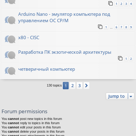
1
2
3
4
Arduino Nano - эмулятор компьютера под
управлением ОС CP/M
1
6
7
8
9
…
x80 - CISC
Разработка ПК экзотической архитектуры
1
2
четверичный компьютер
2
3
1
Next
130 topics
Jump to
Forum permissions
You
cannot
post new topics in this forum
You
cannot
reply to topics in this forum
You
cannot
edit your posts in this forum
You
cannot
delete your posts in this forum
You
cannot
post attachments in this forum