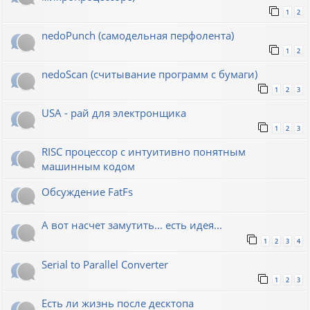
1
2
nedoPunch (самодельная перфолента)
1
2
nedoScan (считывание программ с бумаги)
1
2
3
USA - рай для электронщика
1
2
3
RISC процессор с интуитивно понятным
машинным кодом
Обсуждение FatFs
А вот насчет замутить... есть идея...
1
2
3
4
Serial to Parallel Converter
1
2
3
Есть ли жизнь после десктопа