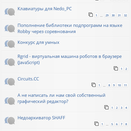
Клавиатуры для Nedo_PC
1
29
30
31
32
…
Пополнение библиотеки подпрограмм на языке
Robby через соревнования
Конкурс для умных
Rgrid - виртуальная машина роботов в браузере
(JavaScript)
1
2
Circuits.CC
1
8
9
10
11
…
А не написать ли нам свой собственный
графический редактор?
1
2
3
4
Недоархиватор SHAFF
1
5
6
7
8
…