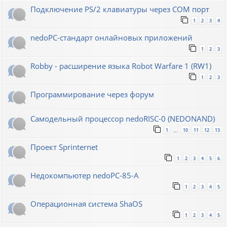
Подключение PS/2 клавиатуры через COM порт
1
2
3
4
nedoPC-стандарт онлайновых приложений
1
2
3
Robby - расширение языка Robot Warfare 1 (RW1)
1
2
3
Программирование через форум
Самодельный процессор nedoRISC-0 (NEDONAND)
1
10
11
12
13
…
Проект Sprinternet
1
2
3
4
5
6
Недокомпьютер nedoPC-85-A
1
2
3
4
5
Операционная система ShaOS
1
2
3
4
5