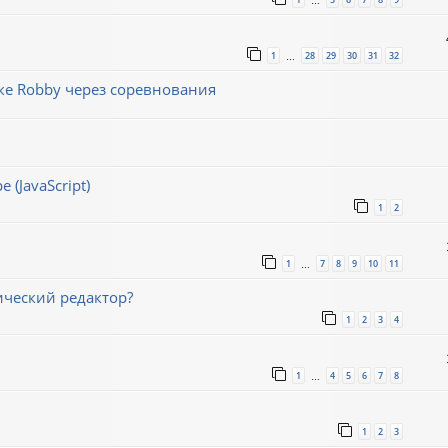
…
1
28
29
30
31
32
…
е Robby через соревнования
(JavaScript)
1
2
1
7
8
9
10
11
…
ический редактор?
1
2
3
4
1
4
5
6
7
8
…
1
2
3