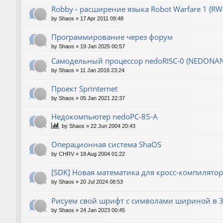
Robby - расширение языка Robot Warfare 1 (RW
by
Shaos
»
17 Apr 2011 09:48
Программирование через форум
by
Shaos
»
19 Jan 2025 00:57
Самодельный процессор nedoRISC-0 (NEDONA
by
Shaos
»
11 Jan 2016 23:24
Проект Sprinternet
by
Shaos
»
05 Jan 2021 22:37
Недокомпьютер nedoPC-85-A
by
Shaos
»
22 Jun 2004 20:43
Операционная система ShaOS
by
CHRV
»
18 Aug 2004 01:22
[SDK] Новая математика для кросс-компилятор
by
Shaos
»
20 Jul 2024 08:53
Рисуем свой шрифт с символами шириной в 3
by
Shaos
»
24 Jan 2023 00:45