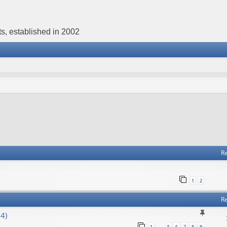
s, established in 2002
Re
1
2
Re
4)
1
5
6
7
8
9