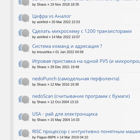
by
Shaos
»
19 Nov 2018 18:35
Цифра vs Аналог
by
askfind
»
20 Mar 2022 22:53
Сделать микросхему с 1200 транзисторами
by
askfind
»
14 Mar 2022 10:07
Система команд и адресация ?
by
imsushka
»
01 Jan 2022 04:58
Игровая приставка на одной РУ5 (и микропроц
by
Shaos
»
29 Dec 2021 19:48
nedoPunch (самодельная перфолента)
by
Shaos
»
12 Mar 2016 19:38
nedoScan (считывание программ с бумаги)
by
Shaos
»
12 Oct 2004 13:15
USA - рай для электронщика
by
Shaos
»
15 May 2004 14:33
RISC процессор с интуитивно понятным маш
by
Paguo-86PK
»
14 Mar 2019 04:10