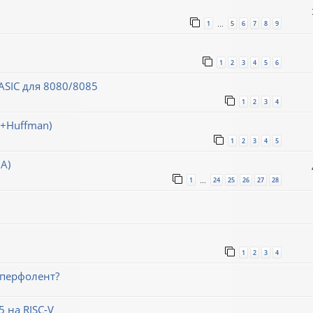
1
5
6
7
8
9
…
1
2
3
4
5
6
SIC для 8080/8085
1
2
3
4
h+Huffman)
1
2
3
4
5
А)
1
24
25
26
27
28
…
1
2
3
4
 перфолент?
 на RISC-V