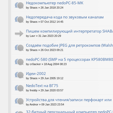
Недокомпьютер nedoPC-85-MK
by
Shaos
»
26 Jan 2018 20:24
Недопередача кода по звуковым каналам
by
Shaos
»
07 Oct 2012 14:45
Пишем компилирующий интерпретатор SHABA
by
Lavr
»
31 Jan 2023 20:29
Создаём подобие JPEG для ретрокомпов (Wals
by
Shaos
»
26 Oct 2023 09:21
nedoPC-580 (SMP на 5 процессорах КР580ВМ80
by
cr0acker
»
18 Aug 2004 08:23
Идеи-2002
by
Shaos
»
29 Jun 2005 19:12
NedoText на ВГ75
by
freddy
»
29 Jan 2020 03:57
Устройства для чтения/записи перфокарт или
by
Andnor
»
09 Jan 2023 23:54
32-битный персональный компьютер nedoPC-5