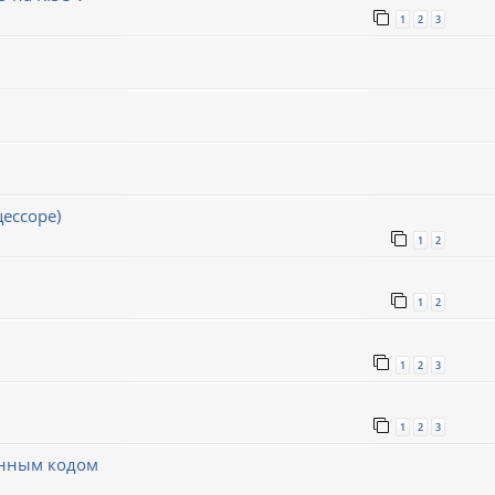
1
2
3
ессоре)
1
2
1
2
1
2
3
1
2
3
инным кодом