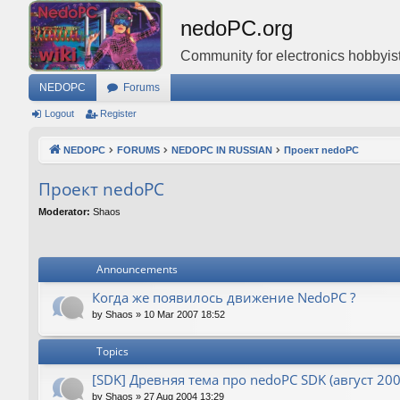
nedoPC.org
Community for electronics hobbyist
NEDOPC
Forums
Logout
Register
NEDOPC
FORUMS
NEDOPC IN RUSSIAN
Проект nedoPC
Проект nedoPC
Moderator:
Shaos
Announcements
Когда же появилось движение NedoPC ?
by
Shaos
»
10 Mar 2007 18:52
Topics
[SDK] Древняя тема про nedoPC SDK (август 200
by
Shaos
»
27 Aug 2004 13:29