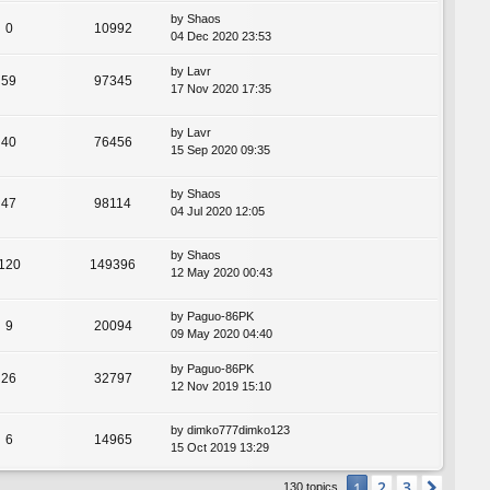
by
Shaos
0
10992
04 Dec 2020 23:53
by
Lavr
59
97345
17 Nov 2020 17:35
by
Lavr
40
76456
15 Sep 2020 09:35
by
Shaos
47
98114
04 Jul 2020 12:05
by
Shaos
120
149396
12 May 2020 00:43
by
Paguo-86PK
9
20094
09 May 2020 04:40
by
Paguo-86PK
26
32797
12 Nov 2019 15:10
by
dimko777dimko123
6
14965
15 Oct 2019 13:29
2
3
1
Next
130 topics