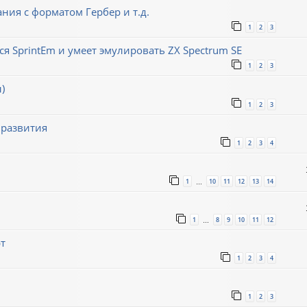
ния с форматом Гербер и т.д.
1
2
3
ся SprintEm и умеет эмулировать ZX Spectrum SE
1
2
3
)
1
2
3
 развития
1
2
3
4
1
10
11
12
13
14
…
1
8
9
10
11
12
…
т
1
2
3
4
1
2
3