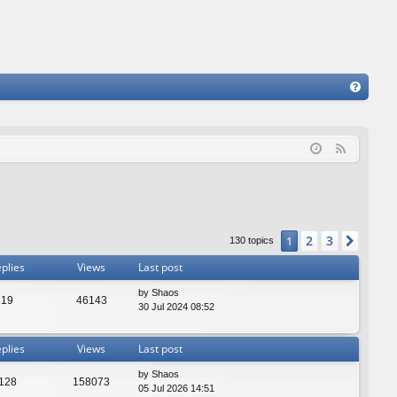
FA
Q
F
e
e
d
2
3
1
Next
130 topics
plies
Views
Last post
by
Shaos
19
46143
30 Jul 2024 08:52
plies
Views
Last post
by
Shaos
128
158073
05 Jul 2026 14:51