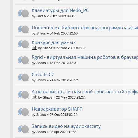
Клавиатуры для Nedo_PC
by
Lavr
»
25 Dec 2009 08:15
Пополнение библиотеки подпрограмм на язык
by
Shaos
»
04 Feb 2005 12:56
Конкурс для умных
by
Shaos
»
27 Nov 2003 07:15
Rgrid - виртуальная машина роботов в браузере 
by
Shaos
»
13 Dec 2012 18:31
Circuits.CC
by
Shaos
»
21 Nov 2012 20:52
А не написать ли нам свой собственный граф
by
Shaos
»
22 May 2023 23:27
Недоархиватор SHAFF
by
Shaos
»
07 Oct 2013 01:24
Запись видео на аудиокассету
by
Shaos
»
03 Apr 2020 11:36