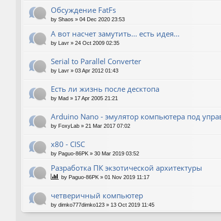
Обсуждение FatFs
by
Shaos
»
04 Dec 2020 23:53
А вот насчет замутить... есть идея...
by
Lavr
»
24 Oct 2009 02:35
Serial to Parallel Converter
by
Lavr
»
03 Apr 2012 01:43
Есть ли жизнь после десктопа
by
Mad
»
17 Apr 2005 21:21
Arduino Nano - эмулятор компьютера под упр
by
FoxyLab
»
21 Mar 2017 07:02
x80 - CISC
by
Paguo-86PK
»
30 Mar 2019 03:52
Разработка ПК экзотической архитектуры
by
Paguo-86PK
»
01 Nov 2019 11:17
четверичный компьютер
by
dimko777dimko123
»
13 Oct 2019 11:45