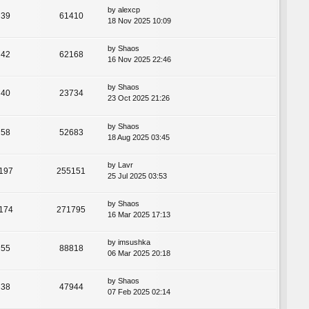
by
alexcp
39
61410
18 Nov 2025 10:09
by
Shaos
42
62168
16 Nov 2025 22:46
by
Shaos
40
23734
23 Oct 2025 21:26
by
Shaos
58
52683
18 Aug 2025 03:45
by
Lavr
197
255151
25 Jul 2025 03:53
by
Shaos
174
271795
16 Mar 2025 17:13
by
imsushka
55
88818
06 Mar 2025 20:18
by
Shaos
38
47944
07 Feb 2025 02:14