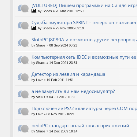
[VULTURED] Пишем программки на Си для игра
by
Shaos
»
20 Mar 2010 12:59
Судьба эмулятора SPRINT - теперь он называет
by
Shaos
»
29 Nov 2005 09:19
SlothPC (8080A и возможно другие ретропроцы
by
Shaos
»
08 Sep 2024 00:21
Компьютерная сеть IDEC и возможные пути её
by
Shaos
»
14 Dec 2021 23:51
Детектор из лезвия и карандаша
by
Lavr
»
19 Feb 2011 11:51
а не замутить ли нам недосимулятр?
by
VituZz
»
04 Jul 2012 11:32
Подключение PS/2 клавиатуры через COM пор
by
Lavr
»
08 Nov 2015 16:21
nedoPC-стандарт онлайновых приложений
by
Shaos
»
14 Dec 2009 18:14