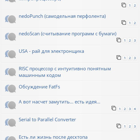
1
2
nedoPunch (самодельная перфолента)
1
2
nedoScan (считывание программ с бумаги)
1
2
3
USA - рай для электронщика
1
2
3
RISC процессор с интуитивно понятным
машинным кодом
Обсуждение FatFs
А вот насчет замутить... есть идея...
1
2
3
4
Serial to Parallel Converter
1
2
3
Есть ли жизнь после десктопа