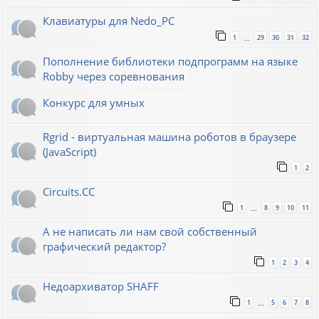
Клавиатуры для Nedo_PC
1
29
30
31
32
…
Пополнение библиотеки подпрограмм на языке
Robby через соревнования
Конкурс для умных
Rgrid - виртуальная машина роботов в браузере
(JavaScript)
1
2
Circuits.CC
1
8
9
10
11
…
А не написать ли нам свой собственный
графический редактор?
1
2
3
4
Недоархиватор SHAFF
1
5
6
7
8
…