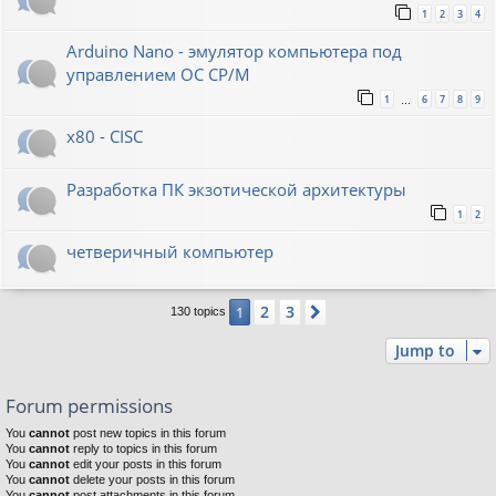
1
2
3
4
Arduino Nano - эмулятор компьютера под
управлением ОС CP/M
1
6
7
8
9
…
x80 - CISC
Разработка ПК экзотической архитектуры
1
2
четверичный компьютер
2
3
1
Next
130 topics
Jump to
Forum permissions
You
cannot
post new topics in this forum
You
cannot
reply to topics in this forum
You
cannot
edit your posts in this forum
You
cannot
delete your posts in this forum
You
cannot
post attachments in this forum