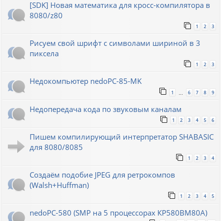
[SDK] Новая математика для кросс-компилятора в
8080/z80
1
2
3
Рисуем свой шрифт с символами шириной в 3
пиксела
1
2
3
Недокомпьютер nedoPC-85-MK
1
6
7
8
9
…
Недопередача кода по звуковым каналам
1
2
3
4
5
6
Пишем компилирующий интерпретатор SHABASIC
для 8080/8085
1
2
3
4
Создаём подобие JPEG для ретрокомпов
(Walsh+Huffman)
1
2
3
4
5
nedoPC-580 (SMP на 5 процессорах КР580ВМ80А)