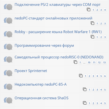
Подключение PS/2 клавиатуры через COM порт
1
2
3
4
nedoPC-стандарт онлайновых приложений
1
2
3
Robby - расширение языка Robot Warfare 1 (RW1)
1
2
3
Программирование через форум
Самодельный процессор nedoRISC-0 (NEDONAND)
1
10
11
12
13
…
Проект Sprinternet
1
2
3
4
5
6
Недокомпьютер nedoPC-85-A
1
2
3
4
5
Операционная система ShaOS
1
2
3
4
5