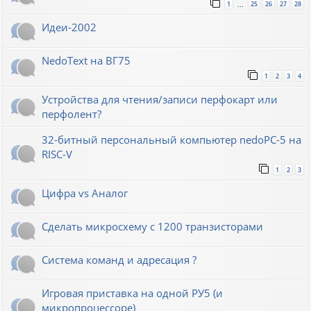
1
25
26
27
28
…
Идеи-2002
NedoText на ВГ75
1
2
3
4
Устройства для чтения/записи перфокарт или
перфолент?
32-битный персональный компьютер nedoPC-5 на
RISC-V
1
2
3
Цифра vs Аналог
Сделать микросхему с 1200 транзисторами
Система команд и адресация ?
Игровая приставка на одной РУ5 (и
микропроцессоре)