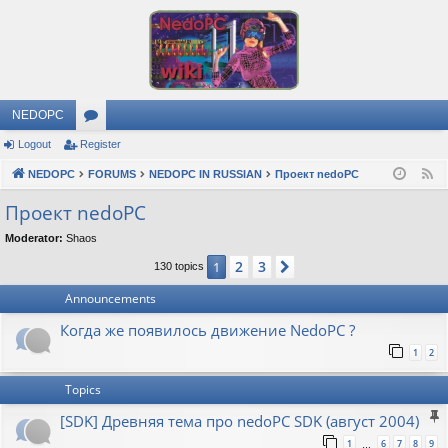
NEDOPC
Logout
Register
or
NEDOPC
u
FORUMS
NEDOPC IN RUSSIAN
Проект nedoPC
F
e
m
Проект nedoPC
e
s
Moderator:
Shaos
d
2
3
1
Next
130 topics
Announcements
Когда же появилось движение NedoPC ?
1
2
Topics
[SDK] Древняя тема про nedoPC SDK (август 2004)
1
6
7
8
9
…