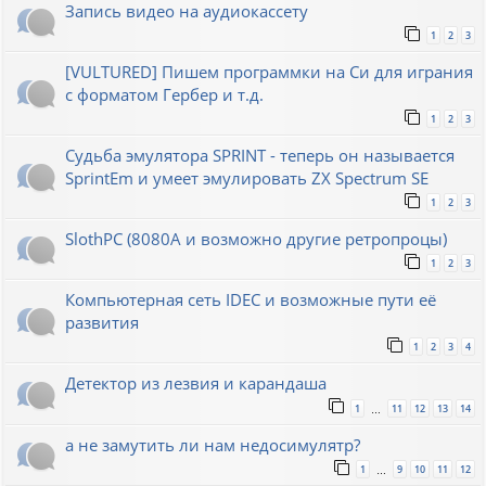
Запись видео на аудиокассету
1
2
3
[VULTURED] Пишем программки на Си для играния
с форматом Гербер и т.д.
1
2
3
Судьба эмулятора SPRINT - теперь он называется
SprintEm и умеет эмулировать ZX Spectrum SE
1
2
3
SlothPC (8080A и возможно другие ретропроцы)
1
2
3
Компьютерная сеть IDEC и возможные пути её
развития
1
2
3
4
Детектор из лезвия и карандаша
1
11
12
13
14
…
а не замутить ли нам недосимулятр?
1
9
10
11
12
…