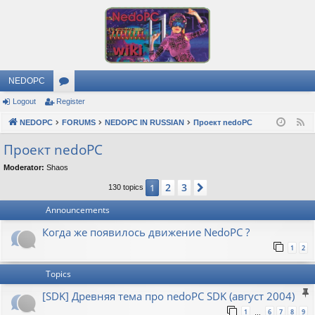
NEDOPC
Logout
Register
or
NEDOPC
u
FORUMS
NEDOPC IN RUSSIAN
Проект nedoPC
F
e
m
Проект nedoPC
e
s
Moderator:
Shaos
d
2
3
1
Next
130 topics
Announcements
Когда же появилось движение NedoPC ?
1
2
Topics
[SDK] Древняя тема про nedoPC SDK (август 2004)
1
6
7
8
9
…