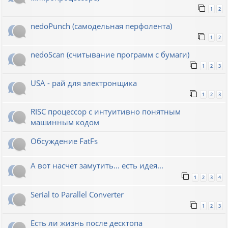
1
2
nedoPunch (самодельная перфолента)
1
2
nedoScan (считывание программ с бумаги)
1
2
3
USA - рай для электронщика
1
2
3
RISC процессор с интуитивно понятным
машинным кодом
Обсуждение FatFs
А вот насчет замутить... есть идея...
1
2
3
4
Serial to Parallel Converter
1
2
3
Есть ли жизнь после десктопа