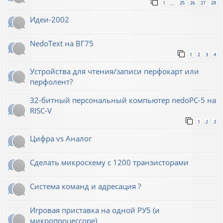
1
25
26
27
28
…
Идеи-2002
NedoText на ВГ75
1
2
3
4
Устройства для чтения/записи перфокарт или
перфолент?
32-битный персональный компьютер nedoPC-5 на
RISC-V
1
2
3
Цифра vs Аналог
Сделать микросхему с 1200 транзисторами
Система команд и адресация ?
Игровая приставка на одной РУ5 (и
микропроцессоре)