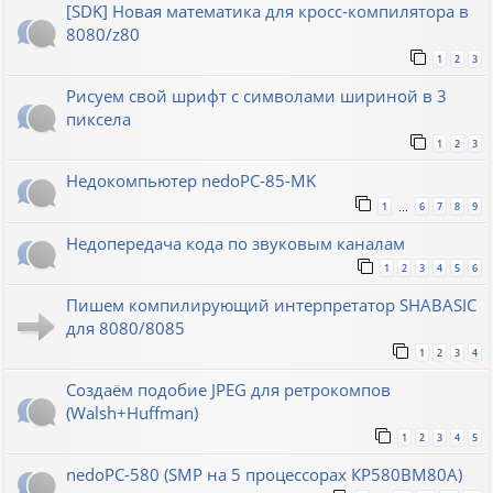
[SDK] Новая математика для кросс-компилятора в
8080/z80
1
2
3
Рисуем свой шрифт с символами шириной в 3
пиксела
1
2
3
Недокомпьютер nedoPC-85-MK
1
6
7
8
9
…
Недопередача кода по звуковым каналам
1
2
3
4
5
6
Пишем компилирующий интерпретатор SHABASIC
для 8080/8085
1
2
3
4
Создаём подобие JPEG для ретрокомпов
(Walsh+Huffman)
1
2
3
4
5
nedoPC-580 (SMP на 5 процессорах КР580ВМ80А)