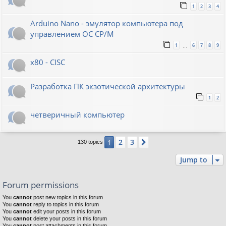
1
2
3
4
Arduino Nano - эмулятор компьютера под
управлением ОС CP/M
1
6
7
8
9
…
x80 - CISC
Разработка ПК экзотической архитектуры
1
2
четверичный компьютер
2
3
1
Next
130 topics
Jump to
Forum permissions
You
cannot
post new topics in this forum
You
cannot
reply to topics in this forum
You
cannot
edit your posts in this forum
You
cannot
delete your posts in this forum
You
cannot
post attachments in this forum