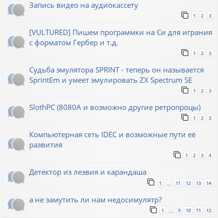
Запись видео на аудиокассету
1
2
3
[VULTURED] Пишем программки на Си для играния
с форматом Гербер и т.д.
1
2
3
Судьба эмулятора SPRINT - теперь он называется
SprintEm и умеет эмулировать ZX Spectrum SE
1
2
3
SlothPC (8080A и возможно другие ретропроцы)
1
2
3
Компьютерная сеть IDEC и возможные пути её
развития
1
2
3
4
Детектор из лезвия и карандаша
1
11
12
13
14
…
а не замутить ли нам недосимулятр?
1
9
10
11
12
…