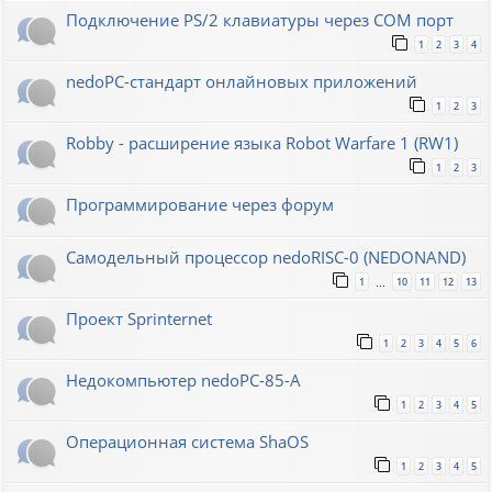
Подключение PS/2 клавиатуры через COM порт
1
2
3
4
nedoPC-стандарт онлайновых приложений
1
2
3
Robby - расширение языка Robot Warfare 1 (RW1)
1
2
3
Программирование через форум
Самодельный процессор nedoRISC-0 (NEDONAND)
1
10
11
12
13
…
Проект Sprinternet
1
2
3
4
5
6
Недокомпьютер nedoPC-85-A
1
2
3
4
5
Операционная система ShaOS
1
2
3
4
5