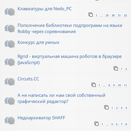
Клавиатуры для Nedo_PC
1
29
30
31
32
…
Пополнение библиотеки подпрограмм на языке
Robby через соревнования
Конкурс для умных
Rgrid - виртуальная машина роботов в браузере
(JavaScript)
1
2
Circuits.CC
1
8
9
10
11
…
А не написать ли нам свой собственный
графический редактор?
1
2
3
4
Недоархиватор SHAFF
1
5
6
7
8
…