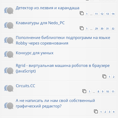
Детектор из лезвия и карандаша
1
11
12
13
14
…
Клавиатуры для Nedo_PC
1
29
30
31
32
…
Пополнение библиотеки подпрограмм на языке
Robby через соревнования
Конкурс для умных
Rgrid - виртуальная машина роботов в браузере
(JavaScript)
1
2
Circuits.CC
1
8
9
10
11
…
А не написать ли нам свой собственный
графический редактор?
1
2
3
4