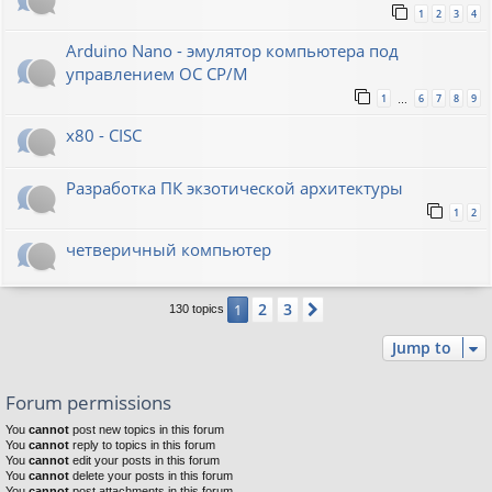
1
2
3
4
Arduino Nano - эмулятор компьютера под
управлением ОС CP/M
1
6
7
8
9
…
x80 - CISC
Разработка ПК экзотической архитектуры
1
2
четверичный компьютер
2
3
1
Next
130 topics
Jump to
Forum permissions
You
cannot
post new topics in this forum
You
cannot
reply to topics in this forum
You
cannot
edit your posts in this forum
You
cannot
delete your posts in this forum
You
cannot
post attachments in this forum