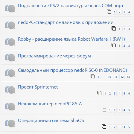
Подключение PS/2 клавиатуры через COM порт
1
2
3
4
nedoPC-стандарт онлайновых приложений
1
2
3
Robby - расширение языка Robot Warfare 1 (RW1)
1
2
3
Программирование через форум
Самодельный процессор nedoRISC-0 (NEDONAND)
1
10
11
12
13
…
Проект Sprinternet
1
2
3
4
5
6
Недокомпьютер nedoPC-85-A
1
2
3
4
5
Операционная система ShaOS
1
2
3
4
5