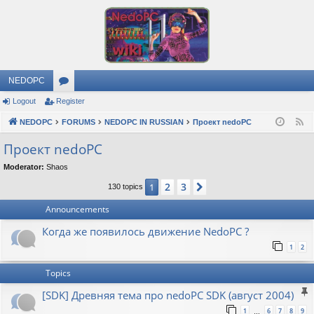
NEDOPC
Logout
Register
or
NEDOPC
u
FORUMS
NEDOPC IN RUSSIAN
Проект nedoPC
F
e
m
Проект nedoPC
e
s
Moderator:
Shaos
d
2
3
1
Next
130 topics
Announcements
Когда же появилось движение NedoPC ?
1
2
Topics
[SDK] Древняя тема про nedoPC SDK (август 2004)
1
6
7
8
9
…