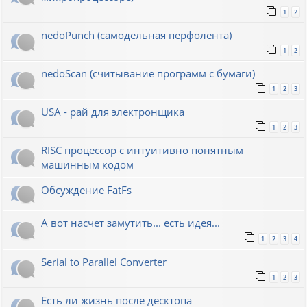
1
2
nedoPunch (самодельная перфолента)
1
2
nedoScan (считывание программ с бумаги)
1
2
3
USA - рай для электронщика
1
2
3
RISC процессор с интуитивно понятным
машинным кодом
Обсуждение FatFs
А вот насчет замутить... есть идея...
1
2
3
4
Serial to Parallel Converter
1
2
3
Есть ли жизнь после десктопа