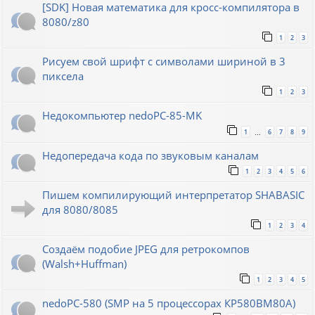
[SDK] Новая математика для кросс-компилятора в
8080/z80
1
2
3
Рисуем свой шрифт с символами шириной в 3
пиксела
1
2
3
Недокомпьютер nedoPC-85-MK
1
6
7
8
9
…
Недопередача кода по звуковым каналам
1
2
3
4
5
6
Пишем компилирующий интерпретатор SHABASIC
для 8080/8085
1
2
3
4
Создаём подобие JPEG для ретрокомпов
(Walsh+Huffman)
1
2
3
4
5
nedoPC-580 (SMP на 5 процессорах КР580ВМ80А)