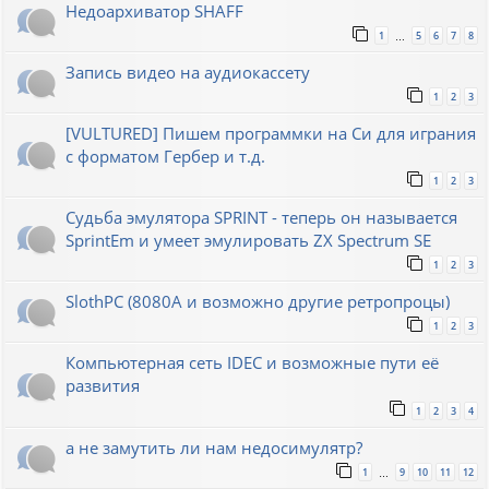
Недоархиватор SHAFF
1
5
6
7
8
…
Запись видео на аудиокассету
1
2
3
[VULTURED] Пишем программки на Си для играния
с форматом Гербер и т.д.
1
2
3
Судьба эмулятора SPRINT - теперь он называется
SprintEm и умеет эмулировать ZX Spectrum SE
1
2
3
SlothPC (8080A и возможно другие ретропроцы)
1
2
3
Компьютерная сеть IDEC и возможные пути её
развития
1
2
3
4
а не замутить ли нам недосимулятр?
1
9
10
11
12
…