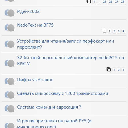
1
25
26
27
28
…
Идеи-2002
NedoText на ВГ75
1
2
3
4
Устройства для чтения/записи перфокарт или
перфолент?
32-битный персональный компьютер nedoPC-5 на
RISC-V
1
2
3
Цифра vs Аналог
Сделать микросхему с 1200 транзисторами
Система команд и адресация ?
Игровая приставка на одной РУ5 (и
микропроцессоре)