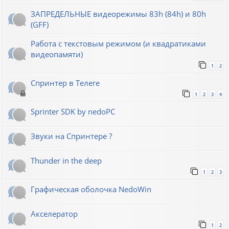
ЗАПРЕДЕЛЬНЫЕ видеорежимы 83h (84h) и 80h
(GFF)
Работа с текстовым режимом (и квадратиками
видеопамяти)
1
2
Спринтер в Телеге
1
2
3
4
Sprinter SDK by nedoPC
Звуки на Спринтере ?
Thunder in the deep
1
2
3
Графическая оболочка NedoWin
Акселератор
1
2