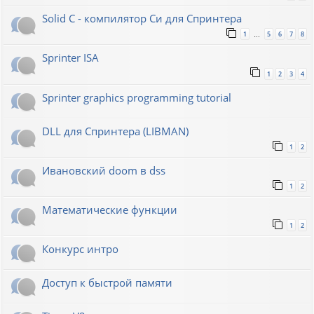
Solid C - компилятор Си для Спринтера
1
5
6
7
8
…
Sprinter ISA
1
2
3
4
Sprinter graphics programming tutorial
DLL для Спринтера (LIBMAN)
1
2
Ивановский doom в dss
1
2
Математические функции
1
2
Конкурс интро
Доступ к быстрой памяти