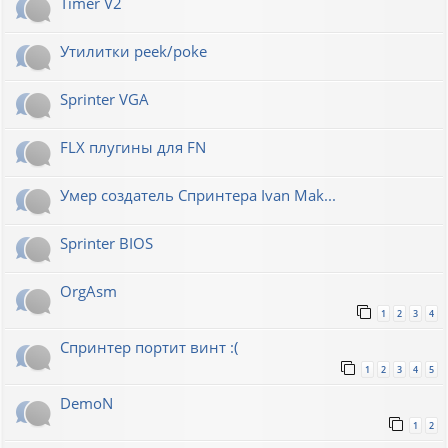
Timer V2
Утилитки peek/poke
Sprinter VGA
FLX плугины для FN
Умер создатель Спринтера Ivan Mak...
Sprinter BIOS
OrgAsm
1
2
3
4
Спринтер портит винт :(
1
2
3
4
5
DemoN
1
2