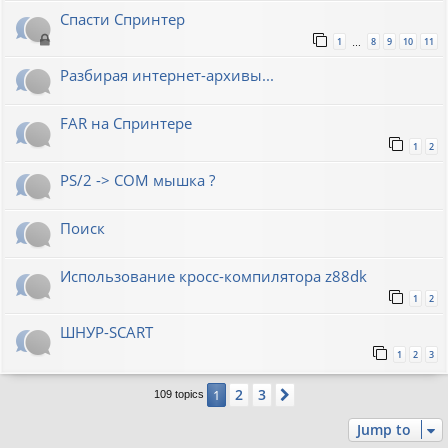
Спасти Спринтер
1
8
9
10
11
…
Разбирая интернет-архивы...
FAR на Спринтере
1
2
PS/2 -> COM мышка ?
Поиск
Использование кросс-компилятора z88dk
1
2
ШНУР-SCART
1
2
3
2
3
1
Next
109 topics
Jump to