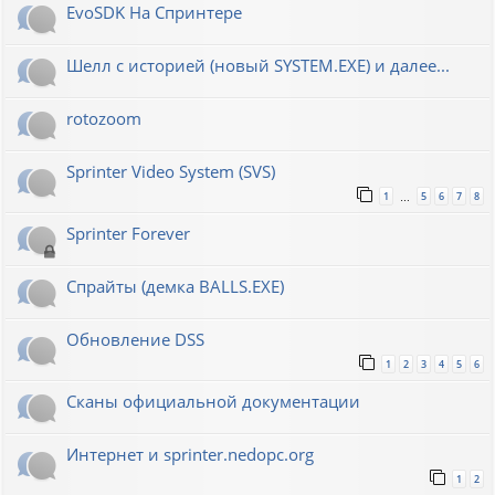
EvoSDK На Спринтере
Шелл с историей (новый SYSTEM.EXE) и далее...
rotozoom
Sprinter Video System (SVS)
1
5
6
7
8
…
Sprinter Forever
Спрайты (демка BALLS.EXE)
Обновление DSS
1
2
3
4
5
6
Сканы официальной документации
Интернет и sprinter.nedopc.org
1
2