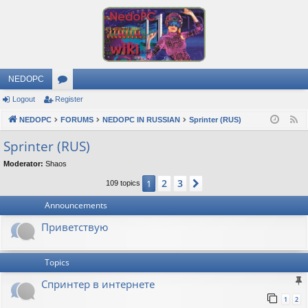
NEDOPC
Logout
Register
or
NEDOPC
u
FORUMS
NEDOPC IN RUSSIAN
Sprinter (RUS)
F
e
m
Sprinter (RUS)
e
s
Moderator:
Shaos
d
2
3
1
Next
109 topics
Announcements
Приветствую
Topics
Спринтер в интернете
1
2