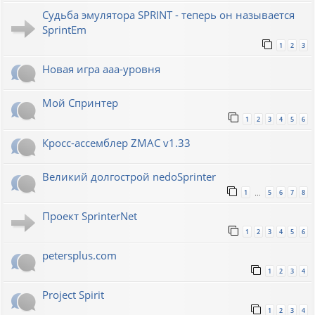
Судьба эмулятора SPRINT - теперь он называется
SprintEm
1
2
3
Новая игра ааа-уровня
Мой Спринтер
1
2
3
4
5
6
Кросс-ассемблер ZMAC v1.33
Великий долгострой nedoSprinter
1
5
6
7
8
…
Проект SprinterNet
1
2
3
4
5
6
petersplus.com
1
2
3
4
Project Spirit
1
2
3
4