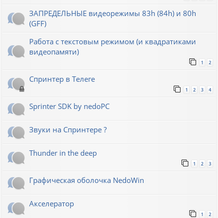
ЗАПРЕДЕЛЬНЫЕ видеорежимы 83h (84h) и 80h
(GFF)
Работа с текстовым режимом (и квадратиками
видеопамяти)
1
2
Спринтер в Телеге
1
2
3
4
Sprinter SDK by nedoPC
Звуки на Спринтере ?
Thunder in the deep
1
2
3
Графическая оболочка NedoWin
Акселератор
1
2