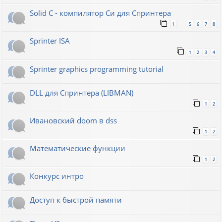
Solid C - компилятор Си для Спринтера
1
5
6
7
8
…
Sprinter ISA
1
2
3
4
Sprinter graphics programming tutorial
DLL для Спринтера (LIBMAN)
1
2
Ивановский doom в dss
1
2
Математические функции
1
2
Конкурс интро
Доступ к быстрой памяти