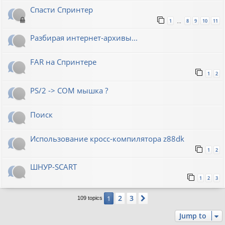
Спасти Спринтер
1
8
9
10
11
…
Разбирая интернет-архивы...
FAR на Спринтере
1
2
PS/2 -> COM мышка ?
Поиск
Использование кросс-компилятора z88dk
1
2
ШНУР-SCART
1
2
3
2
3
1
Next
109 topics
Jump to