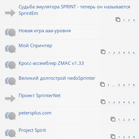
Судьба эмулятора SPRINT - теперь он называется
SprintEm
1
2
3
Новая игра ааа-уровня
Мой Спринтер
1
2
3
4
5
6
Кросс-ассемблер ZMAC v1.33
Великий долгострой nedoSprinter
1
5
6
7
8
…
Проект SprinterNet
1
2
3
4
5
6
petersplus.com
1
2
3
4
Project Spirit
1
2
3
4