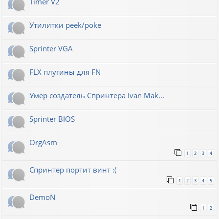
Timer V2
Утилитки peek/poke
Sprinter VGA
FLX плугины для FN
Умер создатель Спринтера Ivan Mak...
Sprinter BIOS
OrgAsm
1
2
3
4
Спринтер портит винт :(
1
2
3
4
5
DemoN
1
2