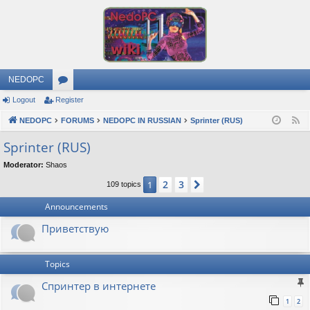
NEDOPC
Logout
Register
or
NEDOPC
u
FORUMS
NEDOPC IN RUSSIAN
Sprinter (RUS)
F
e
m
Sprinter (RUS)
e
s
Moderator:
Shaos
d
2
3
1
Next
109 topics
Announcements
Приветствую
Topics
Спринтер в интернете
1
2