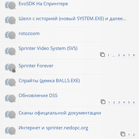
EvoSDK На Спринтере
Шелл с историей (новый SYSTEM.EXE) и далее...
rotozoom
Sprinter Video System (SVS)
1
5
6
7
8
…
Sprinter Forever
Спрайты (демка BALLS.EXE)
Обновление DSS
1
2
3
4
5
6
Сканы официальной документации
Интернет и sprinter.nedopc.org
1
2