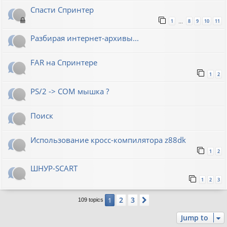
Спасти Спринтер
1
8
9
10
11
…
Разбирая интернет-архивы...
FAR на Спринтере
1
2
PS/2 -> COM мышка ?
Поиск
Использование кросс-компилятора z88dk
1
2
ШНУР-SCART
1
2
3
2
3
1
Next
109 topics
Jump to