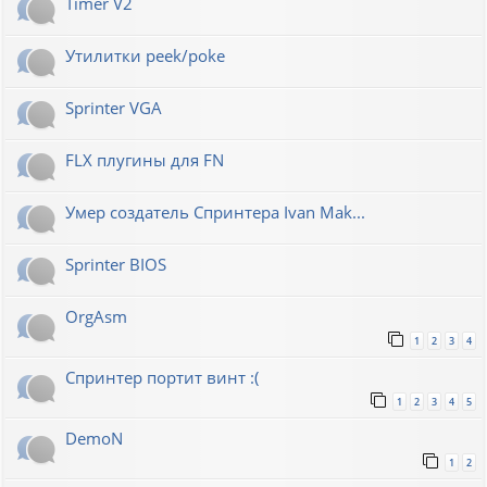
Timer V2
Утилитки peek/poke
Sprinter VGA
FLX плугины для FN
Умер создатель Спринтера Ivan Mak...
Sprinter BIOS
OrgAsm
1
2
3
4
Спринтер портит винт :(
1
2
3
4
5
DemoN
1
2