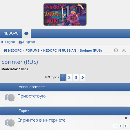
NEDOPC
Logout
Register
or
NEDOPC
u
FORUMS
NEDOPC IN RUSSIAN
Sprinter (RUS)
F
e
m
Sprinter (RUS)
e
s
Moderator:
Shaos
d
2
3
1
Next
109 topics
Announcements
Приветствую
Topics
Спринтер в интернете
1
2