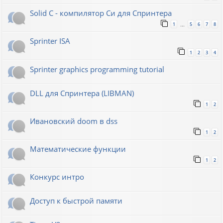
Solid C - компилятор Си для Спринтера
1
5
6
7
8
…
Sprinter ISA
1
2
3
4
Sprinter graphics programming tutorial
DLL для Спринтера (LIBMAN)
1
2
Ивановский doom в dss
1
2
Математические функции
1
2
Конкурс интро
Доступ к быстрой памяти