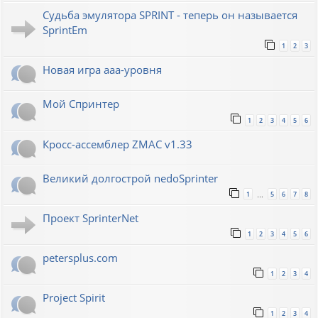
Судьба эмулятора SPRINT - теперь он называется
SprintEm
1
2
3
Новая игра ааа-уровня
Мой Спринтер
1
2
3
4
5
6
Кросс-ассемблер ZMAC v1.33
Великий долгострой nedoSprinter
1
5
6
7
8
…
Проект SprinterNet
1
2
3
4
5
6
petersplus.com
1
2
3
4
Project Spirit
1
2
3
4