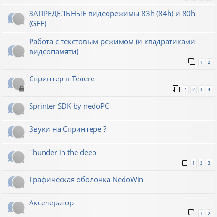
ЗАПРЕДЕЛЬНЫЕ видеорежимы 83h (84h) и 80h
(GFF)
Работа с текстовым режимом (и квадратиками
видеопамяти)
1
2
Спринтер в Телеге
1
2
3
4
Sprinter SDK by nedoPC
Звуки на Спринтере ?
Thunder in the deep
1
2
3
Графическая оболочка NedoWin
Акселератор
1
2