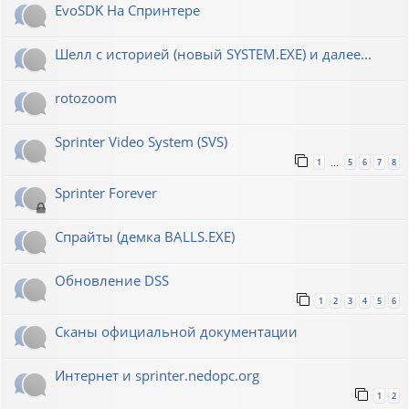
EvoSDK На Спринтере
Шелл с историей (новый SYSTEM.EXE) и далее...
rotozoom
Sprinter Video System (SVS)
1
5
6
7
8
…
Sprinter Forever
Спрайты (демка BALLS.EXE)
Обновление DSS
1
2
3
4
5
6
Сканы официальной документации
Интернет и sprinter.nedopc.org
1
2