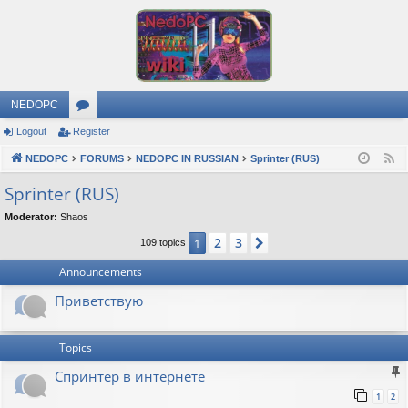
NEDOPC
Logout
Register
or
NEDOPC
u
FORUMS
NEDOPC IN RUSSIAN
Sprinter (RUS)
F
e
m
Sprinter (RUS)
e
s
Moderator:
Shaos
d
2
3
1
Next
109 topics
Announcements
Приветствую
Topics
Спринтер в интернете
1
2