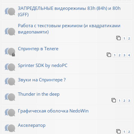
ЗАПРЕДЕЛЬНЫЕ видеорежимы 83h (84h) и 80h
(GFF)
Работа с текстовым режимом (и квадратиками
видеопамяти)
1
2
Спринтер в Телеге
1
2
3
4
Sprinter SDK by nedoPC
Звуки на Спринтере ?
Thunder in the deep
1
2
3
Графическая оболочка NedoWin
Акселератор
1
2