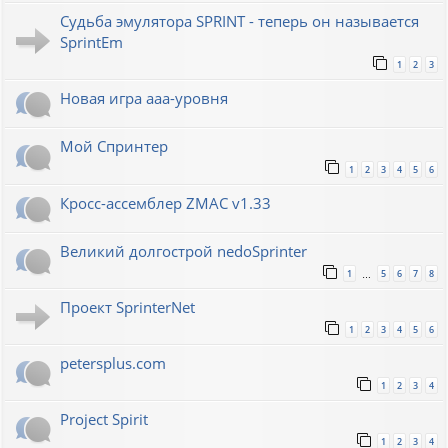
Судьба эмулятора SPRINT - теперь он называется
SprintEm
1
2
3
Новая игра ааа-уровня
Мой Спринтер
1
2
3
4
5
6
Кросс-ассемблер ZMAC v1.33
Великий долгострой nedoSprinter
1
5
6
7
8
…
Проект SprinterNet
1
2
3
4
5
6
petersplus.com
1
2
3
4
Project Spirit
1
2
3
4