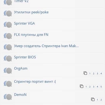
Timer V2
Утилитки peek/poke
Sprinter VGA
FLX плугины для FN
Умер создатель Спринтера Ivan Mak...
Sprinter BIOS
OrgAsm
1
2
3
4
Спринтер портит винт :(
1
2
3
4
5
DemoN
1
2