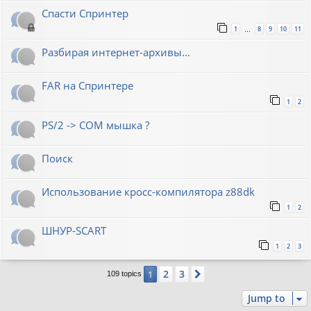
Спасти Спринтер
1
8
9
10
11
…
Разбирая интернет-архивы...
FAR на Спринтере
1
2
PS/2 -> COM мышка ?
Поиск
Использование кросс-компилятора z88dk
1
2
ШНУР-SCART
1
2
3
2
3
1
Next
109 topics
Jump to