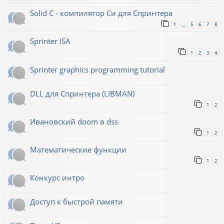
Solid C - компилятор Си для Спринтера
1
5
6
7
8
…
Sprinter ISA
1
2
3
4
Sprinter graphics programming tutorial
DLL для Спринтера (LIBMAN)
1
2
Ивановский doom в dss
1
2
Математические функции
1
2
Конкурс интро
Доступ к быстрой памяти