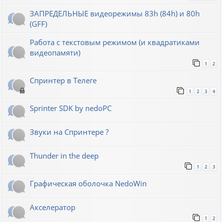
ЗАПРЕДЕЛЬНЫЕ видеорежимы 83h (84h) и 80h
(GFF)
Работа с текстовым режимом (и квадратиками
видеопамяти)
1
2
Спринтер в Телеге
1
2
3
4
Sprinter SDK by nedoPC
Звуки на Спринтере ?
Thunder in the deep
1
2
3
Графическая оболочка NedoWin
Акселератор
1
2