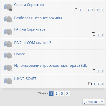
Спасти Спринтер
1
8
9
10
11
…
Разбирая интернет-архивы...
FAR на Спринтере
1
2
PS/2 -> COM мышка ?
Поиск
Использование кросс-компилятора z88dk
1
2
ШНУР-SCART
1
2
3
2
3
1
Next
109 topics
Jump to