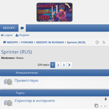
NEDOPC
Logout
Register
or
NEDOPC
u
FORUMS
NEDOPC IN RUSSIAN
Sprinter (RUS)
F
e
m
Sprinter (RUS)
e
s
Moderator:
Shaos
d
2
3
1
Next
109 topics
Announcements
Приветствую
Topics
Спринтер в интернете
1
2