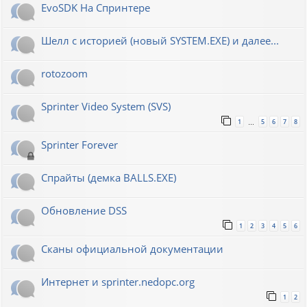
EvoSDK На Спринтере
Шелл с историей (новый SYSTEM.EXE) и далее...
rotozoom
Sprinter Video System (SVS)
1
5
6
7
8
…
Sprinter Forever
Спрайты (демка BALLS.EXE)
Обновление DSS
1
2
3
4
5
6
Сканы официальной документации
Интернет и sprinter.nedopc.org
1
2