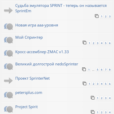
Судьба эмулятора SPRINT - теперь он называется
SprintEm
1
2
3
Новая игра ааа-уровня
Мой Спринтер
1
2
3
4
5
6
Кросс-ассемблер ZMAC v1.33
Великий долгострой nedoSprinter
1
5
6
7
8
…
Проект SprinterNet
1
2
3
4
5
6
petersplus.com
1
2
3
4
Project Spirit
1
2
3
4