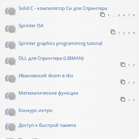
Solid C - компилятор Си для Спринтера
1
5
6
7
8
…
Sprinter ISA
1
2
3
4
Sprinter graphics programming tutorial
DLL для Спринтера (LIBMAN)
1
2
Ивановский doom в dss
1
2
Математические функции
1
2
Конкурс интро
Доступ к быстрой памяти