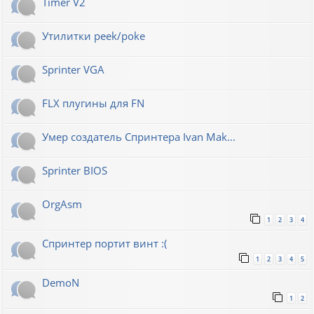
Timer V2
Утилитки peek/poke
Sprinter VGA
FLX плугины для FN
Умер создатель Спринтера Ivan Mak...
Sprinter BIOS
OrgAsm
1
2
3
4
Спринтер портит винт :(
1
2
3
4
5
DemoN
1
2