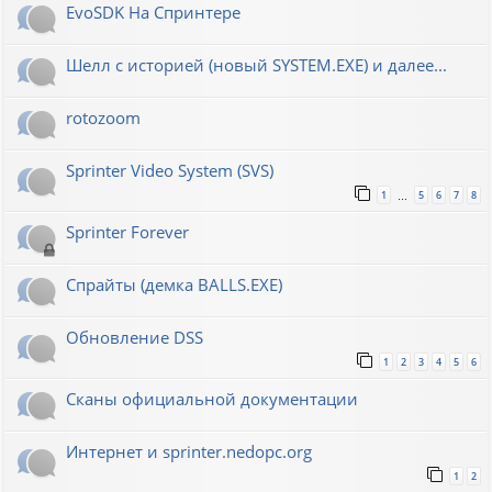
EvoSDK На Спринтере
Шелл с историей (новый SYSTEM.EXE) и далее...
rotozoom
Sprinter Video System (SVS)
1
5
6
7
8
…
Sprinter Forever
Спрайты (демка BALLS.EXE)
Обновление DSS
1
2
3
4
5
6
Сканы официальной документации
Интернет и sprinter.nedopc.org
1
2