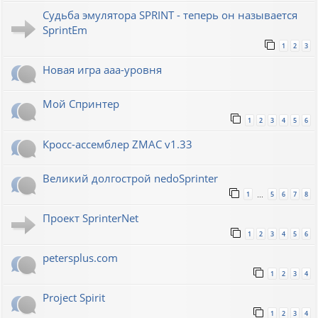
Судьба эмулятора SPRINT - теперь он называется
SprintEm
1
2
3
Новая игра ааа-уровня
Мой Спринтер
1
2
3
4
5
6
Кросс-ассемблер ZMAC v1.33
Великий долгострой nedoSprinter
1
5
6
7
8
…
Проект SprinterNet
1
2
3
4
5
6
petersplus.com
1
2
3
4
Project Spirit
1
2
3
4