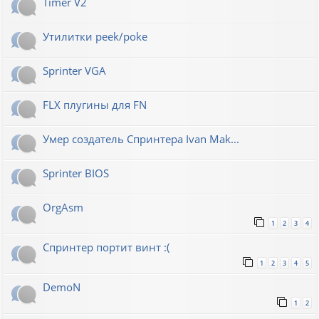
Timer V2
Утилитки peek/poke
Sprinter VGA
FLX плугины для FN
Умер создатель Спринтера Ivan Mak...
Sprinter BIOS
OrgAsm
1
2
3
4
Спринтер портит винт :(
1
2
3
4
5
DemoN
1
2