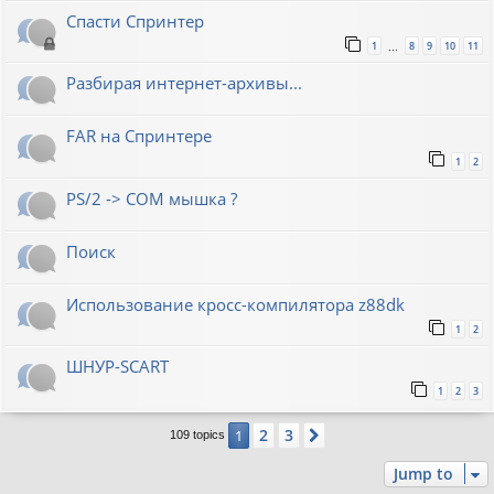
Спасти Спринтер
1
8
9
10
11
…
Разбирая интернет-архивы...
FAR на Спринтере
1
2
PS/2 -> COM мышка ?
Поиск
Использование кросс-компилятора z88dk
1
2
ШНУР-SCART
1
2
3
2
3
1
Next
109 topics
Jump to