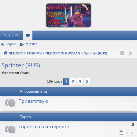
NEDOPC
Logout
Register
or
NEDOPC
u
FORUMS
NEDOPC IN RUSSIAN
Sprinter (RUS)
F
e
m
Sprinter (RUS)
e
s
Moderator:
Shaos
d
2
3
1
Next
109 topics
Announcements
Приветствую
Topics
Спринтер в интернете
1
2