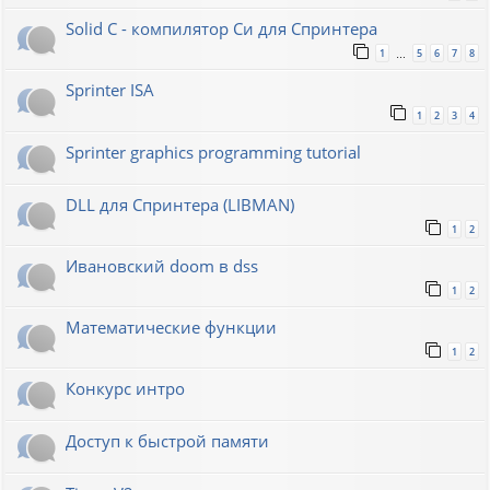
Solid C - компилятор Си для Спринтера
1
5
6
7
8
…
Sprinter ISA
1
2
3
4
Sprinter graphics programming tutorial
DLL для Спринтера (LIBMAN)
1
2
Ивановский doom в dss
1
2
Математические функции
1
2
Конкурс интро
Доступ к быстрой памяти