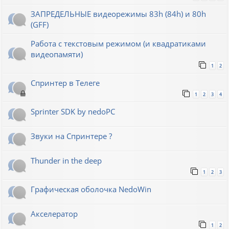
ЗАПРЕДЕЛЬНЫЕ видеорежимы 83h (84h) и 80h
(GFF)
Работа с текстовым режимом (и квадратиками
видеопамяти)
1
2
Спринтер в Телеге
1
2
3
4
Sprinter SDK by nedoPC
Звуки на Спринтере ?
Thunder in the deep
1
2
3
Графическая оболочка NedoWin
Акселератор
1
2