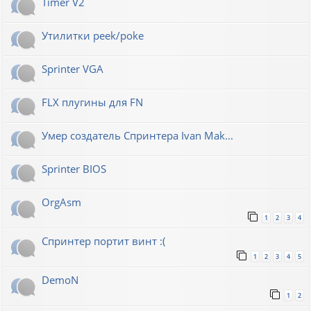
Timer V2
Утилитки peek/poke
Sprinter VGA
FLX плугины для FN
Умер создатель Спринтера Ivan Mak...
Sprinter BIOS
OrgAsm
1
2
3
4
Спринтер портит винт :(
1
2
3
4
5
DemoN
1
2