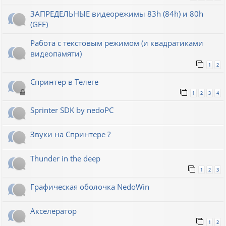
ЗАПРЕДЕЛЬНЫЕ видеорежимы 83h (84h) и 80h
(GFF)
Работа с текстовым режимом (и квадратиками
видеопамяти)
1
2
Спринтер в Телеге
1
2
3
4
Sprinter SDK by nedoPC
Звуки на Спринтере ?
Thunder in the deep
1
2
3
Графическая оболочка NedoWin
Акселератор
1
2