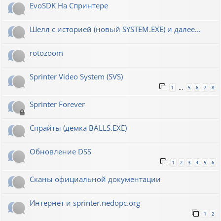
EvoSDK На Спринтере
Шелл с историей (новый SYSTEM.EXE) и далее...
rotozoom
Sprinter Video System (SVS)
1
5
6
7
8
…
Sprinter Forever
Спрайты (демка BALLS.EXE)
Обновление DSS
1
2
3
4
5
6
Сканы официальной документации
Интернет и sprinter.nedopc.org
1
2