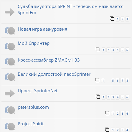
Судьба эмулятора SPRINT - теперь он называется
SprintEm
1
2
3
Новая игра ааа-уровня
Мой Спринтер
1
2
3
4
5
6
Кросс-ассемблер ZMAC v1.33
Великий долгострой nedoSprinter
1
5
6
7
8
…
Проект SprinterNet
1
2
3
4
5
6
petersplus.com
1
2
3
4
Project Spirit
1
2
3
4