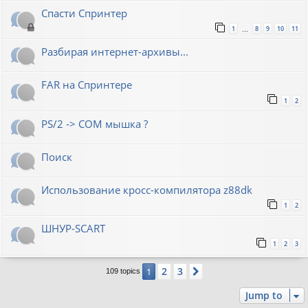
Спасти Спринтер
1
8
9
10
11
…
Разбирая интернет-архивы...
FAR на Спринтере
1
2
PS/2 -> COM мышка ?
Поиск
Использование кросс-компилятора z88dk
1
2
ШНУР-SCART
1
2
3
2
3
1
Next
109 topics
Jump to