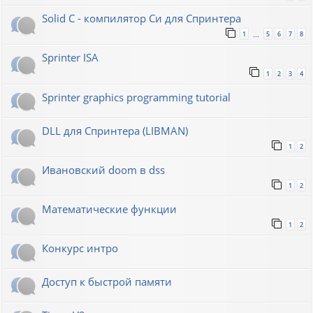
Solid C - компилятор Си для Спринтера
1
5
6
7
8
…
Sprinter ISA
1
2
3
4
Sprinter graphics programming tutorial
DLL для Спринтера (LIBMAN)
1
2
Ивановский doom в dss
1
2
Математические функции
1
2
Конкурс интро
Доступ к быстрой памяти