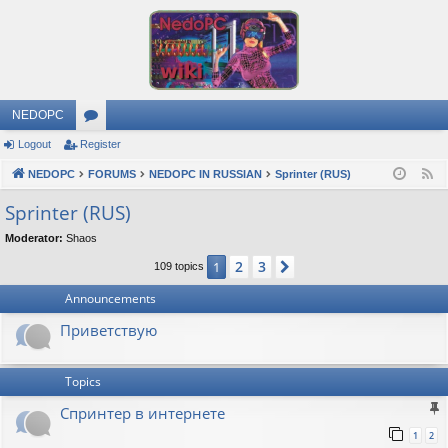
NEDOPC
Logout
Register
or
NEDOPC
u
FORUMS
NEDOPC IN RUSSIAN
Sprinter (RUS)
F
e
m
Sprinter (RUS)
e
s
Moderator:
Shaos
d
2
3
1
Next
109 topics
Announcements
Приветствую
Topics
Спринтер в интернете
1
2