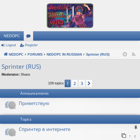
NEDOPC
Logout
Register
or
NEDOPC
u
FORUMS
NEDOPC IN RUSSIAN
Sprinter (RUS)
F
e
m
Sprinter (RUS)
e
s
Moderator:
Shaos
d
2
3
1
Next
109 topics
Announcements
Приветствую
Topics
Спринтер в интернете
1
2