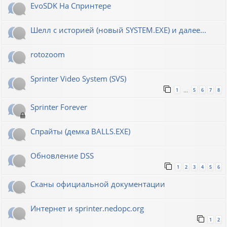
EvoSDK На Спринтере
Шелл с историей (новый SYSTEM.EXE) и далее...
rotozoom
Sprinter Video System (SVS)
1
5
6
7
8
…
Sprinter Forever
Спрайты (демка BALLS.EXE)
Обновление DSS
1
2
3
4
5
6
Сканы официальной документации
Интернет и sprinter.nedopc.org
1
2