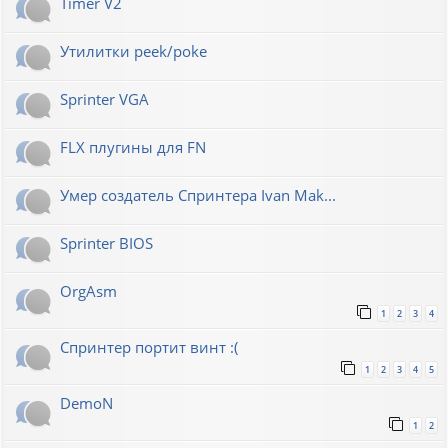
Timer V2
Утилитки peek/poke
Sprinter VGA
FLX плугины для FN
Умер создатель Спринтера Ivan Mak...
Sprinter BIOS
OrgAsm
1
2
3
4
Спринтер портит винт :(
1
2
3
4
5
DemoN
1
2