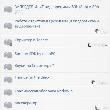
ЗАПРЕДЕЛЬНЫЕ видеорежимы 83h (84h) и 80h
(GFF)
Работа с текстовым режимом (и квадратиками
видеопамяти)
1
2
Спринтер в Телеге
1
2
3
4
Sprinter SDK by nedoPC
Звуки на Спринтере ?
Thunder in the deep
1
2
3
Графическая оболочка NedoWin
Акселератор
1
2