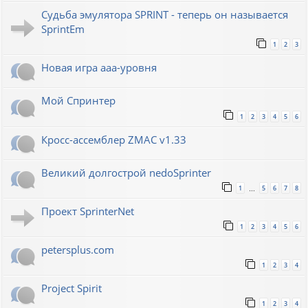
Судьба эмулятора SPRINT - теперь он называется
SprintEm
1
2
3
Новая игра ааа-уровня
Мой Спринтер
1
2
3
4
5
6
Кросс-ассемблер ZMAC v1.33
Великий долгострой nedoSprinter
1
5
6
7
8
…
Проект SprinterNet
1
2
3
4
5
6
petersplus.com
1
2
3
4
Project Spirit
1
2
3
4