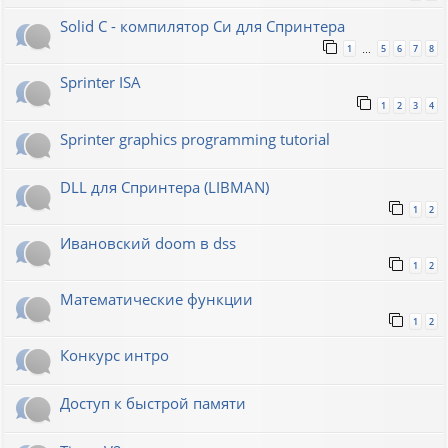
Solid C - компилятор Си для Спринтера
1
5
6
7
8
…
Sprinter ISA
1
2
3
4
Sprinter graphics programming tutorial
DLL для Спринтера (LIBMAN)
1
2
Ивановский doom в dss
1
2
Математические функции
1
2
Конкурс интро
Доступ к быстрой памяти