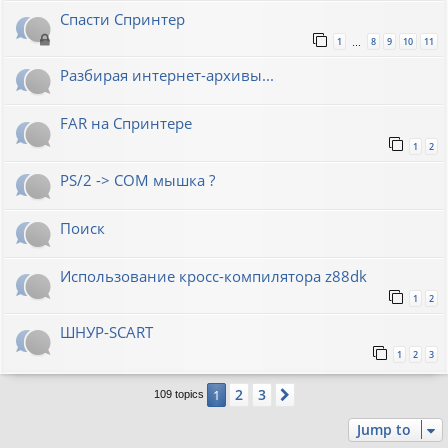
Спасти Спринтер
1
8
9
10
11
…
Разбирая интернет-архивы...
FAR на Спринтере
1
2
PS/2 -> COM мышка ?
Поиск
Использование кросс-компилятора z88dk
1
2
ШНУР-SCART
1
2
3
2
3
1
Next
109 topics
Jump to