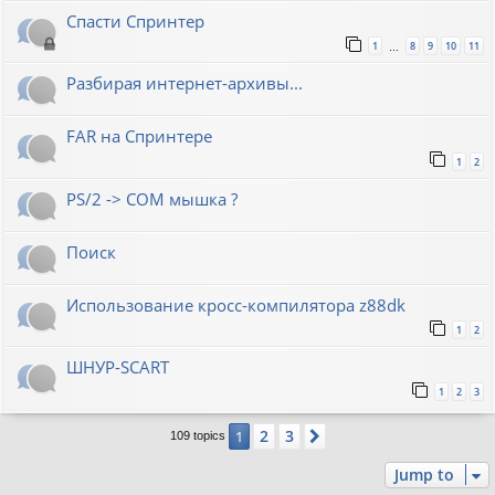
Спасти Спринтер
1
8
9
10
11
…
Разбирая интернет-архивы...
FAR на Спринтере
1
2
PS/2 -> COM мышка ?
Поиск
Использование кросс-компилятора z88dk
1
2
ШНУР-SCART
1
2
3
2
3
1
Next
109 topics
Jump to