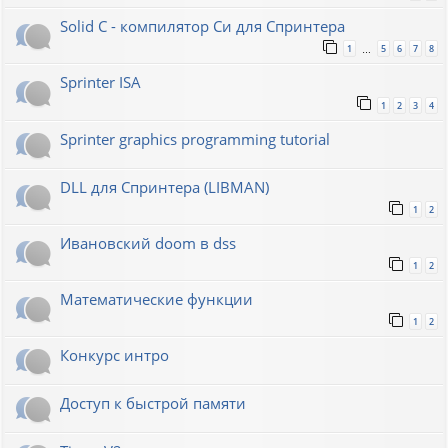
Solid C - компилятор Си для Спринтера
1
5
6
7
8
…
Sprinter ISA
1
2
3
4
Sprinter graphics programming tutorial
DLL для Спринтера (LIBMAN)
1
2
Ивановский doom в dss
1
2
Математические функции
1
2
Конкурс интро
Доступ к быстрой памяти