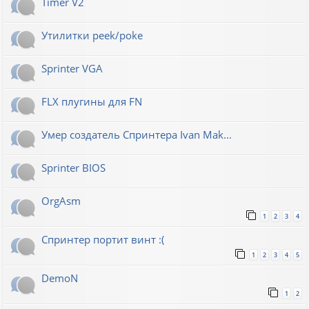
Timer V2
Утилитки peek/poke
Sprinter VGA
FLX плугины для FN
Умер создатель Спринтера Ivan Mak...
Sprinter BIOS
OrgAsm
1
2
3
4
Спринтер портит винт :(
1
2
3
4
5
DemoN
1
2