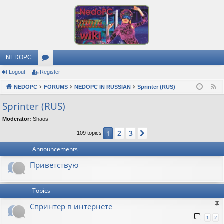
NEDOPC
Logout
Register
or
NEDOPC
u
FORUMS
NEDOPC IN RUSSIAN
Sprinter (RUS)
F
e
m
Sprinter (RUS)
e
s
Moderator:
Shaos
d
2
3
1
Next
109 topics
Announcements
Приветствую
Topics
Спринтер в интернете
1
2