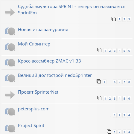
Судьба эмулятора SPRINT - теперь он называется
SprintEm
1
2
3
Новая игра ааа-уровня
Мой Спринтер
1
2
3
4
5
6
Кросс-ассемблер ZMAC v1.33
Великий долгострой nedoSprinter
1
5
6
7
8
…
Проект SprinterNet
1
2
3
4
5
6
petersplus.com
1
2
3
4
Project Spirit
1
2
3
4