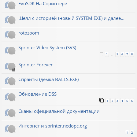
EvoSDK На Спринтере
Шелл с историей (новый SYSTEM.EXE) и далее...
rotozoom
Sprinter Video System (SVS)
1
5
6
7
8
…
Sprinter Forever
Спрайты (демка BALLS.EXE)
Обновление DSS
1
2
3
4
5
6
Сканы официальной документации
Интернет и sprinter.nedopc.org
1
2