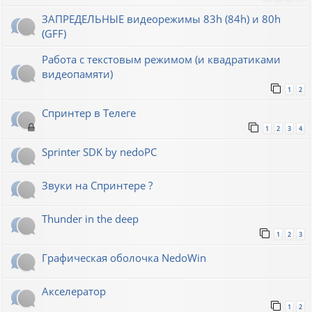
ЗАПРЕДЕЛЬНЫЕ видеорежимы 83h (84h) и 80h
(GFF)
Работа с текстовым режимом (и квадратиками
видеопамяти)
1
2
Спринтер в Телеге
1
2
3
4
Sprinter SDK by nedoPC
Звуки на Спринтере ?
Thunder in the deep
1
2
3
Графическая оболочка NedoWin
Акселератор
1
2