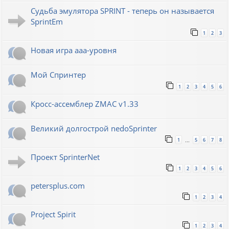
Судьба эмулятора SPRINT - теперь он называется
SprintEm
1
2
3
Новая игра ааа-уровня
Мой Спринтер
1
2
3
4
5
6
Кросс-ассемблер ZMAC v1.33
Великий долгострой nedoSprinter
1
5
6
7
8
…
Проект SprinterNet
1
2
3
4
5
6
petersplus.com
1
2
3
4
Project Spirit
1
2
3
4