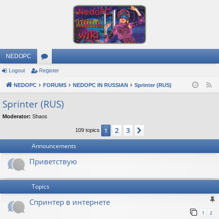
NEDOPC
Logout
Register
or
NEDOPC
u
FORUMS
NEDOPC IN RUSSIAN
Sprinter (RUS)
F
e
m
Sprinter (RUS)
e
s
Moderator:
Shaos
d
2
3
1
Next
109 topics
Announcements
Приветствую
Topics
Спринтер в интернете
1
2