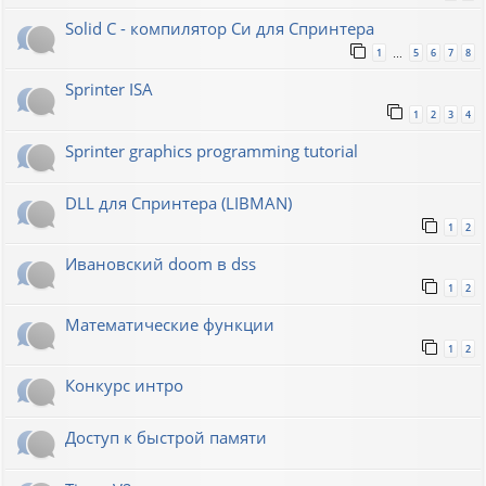
Solid C - компилятор Си для Спринтера
1
5
6
7
8
…
Sprinter ISA
1
2
3
4
Sprinter graphics programming tutorial
DLL для Спринтера (LIBMAN)
1
2
Ивановский doom в dss
1
2
Математические функции
1
2
Конкурс интро
Доступ к быстрой памяти