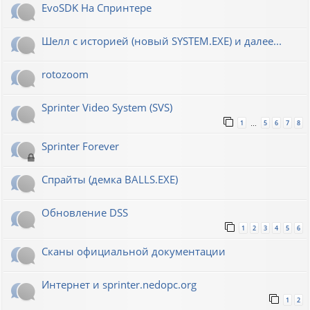
EvoSDK На Спринтере
Шелл с историей (новый SYSTEM.EXE) и далее...
rotozoom
Sprinter Video System (SVS)
1
5
6
7
8
…
Sprinter Forever
Спрайты (демка BALLS.EXE)
Обновление DSS
1
2
3
4
5
6
Сканы официальной документации
Интернет и sprinter.nedopc.org
1
2