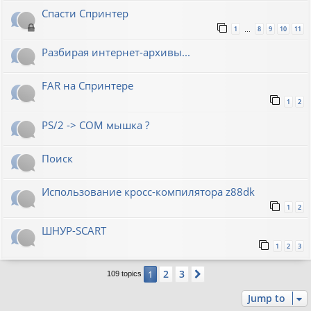
Спасти Спринтер
1
8
9
10
11
…
Разбирая интернет-архивы...
FAR на Спринтере
1
2
PS/2 -> COM мышка ?
Поиск
Использование кросс-компилятора z88dk
1
2
ШНУР-SCART
1
2
3
2
3
1
Next
109 topics
Jump to