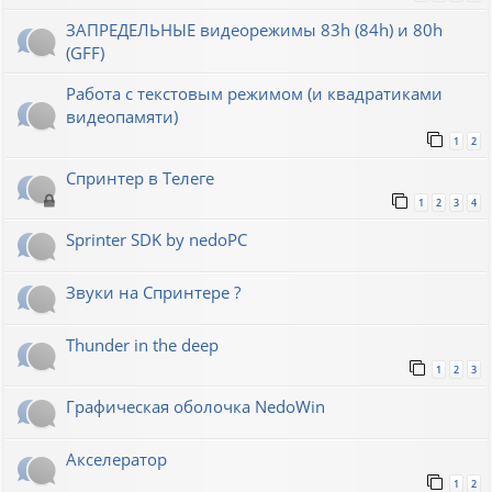
ЗАПРЕДЕЛЬНЫЕ видеорежимы 83h (84h) и 80h
(GFF)
Работа с текстовым режимом (и квадратиками
видеопамяти)
1
2
Спринтер в Телеге
1
2
3
4
Sprinter SDK by nedoPC
Звуки на Спринтере ?
Thunder in the deep
1
2
3
Графическая оболочка NedoWin
Акселератор
1
2