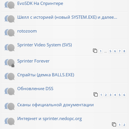
EvoSDK На Спринтере
Шелл с историей (новый SYSTEM.EXE) и далее...
rotozoom
Sprinter Video System (SVS)
1
5
6
7
8
…
Sprinter Forever
Спрайты (демка BALLS.EXE)
Обновление DSS
1
2
3
4
5
6
Сканы официальной документации
Интернет и sprinter.nedopc.org
1
2