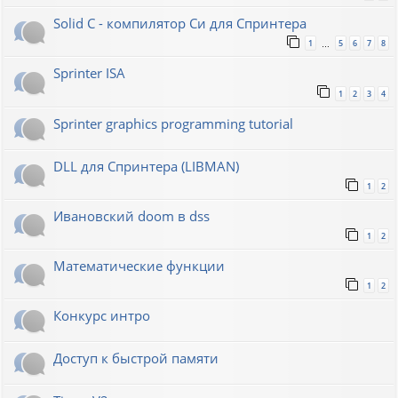
Solid C - компилятор Си для Спринтера
1
5
6
7
8
…
Sprinter ISA
1
2
3
4
Sprinter graphics programming tutorial
DLL для Спринтера (LIBMAN)
1
2
Ивановский doom в dss
1
2
Математические функции
1
2
Конкурс интро
Доступ к быстрой памяти