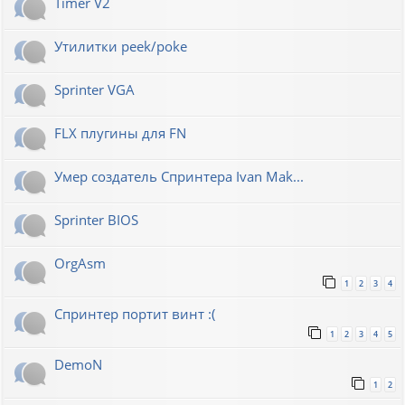
Timer V2
Утилитки peek/poke
Sprinter VGA
FLX плугины для FN
Умер создатель Спринтера Ivan Mak...
Sprinter BIOS
OrgAsm
1
2
3
4
Спринтер портит винт :(
1
2
3
4
5
DemoN
1
2