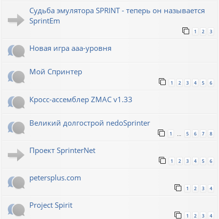
Судьба эмулятора SPRINT - теперь он называется
SprintEm
1
2
3
Новая игра ааа-уровня
Мой Спринтер
1
2
3
4
5
6
Кросс-ассемблер ZMAC v1.33
Великий долгострой nedoSprinter
1
5
6
7
8
…
Проект SprinterNet
1
2
3
4
5
6
petersplus.com
1
2
3
4
Project Spirit
1
2
3
4