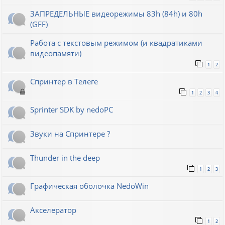
ЗАПРЕДЕЛЬНЫЕ видеорежимы 83h (84h) и 80h
(GFF)
Работа с текстовым режимом (и квадратиками
видеопамяти)
1
2
Спринтер в Телеге
1
2
3
4
Sprinter SDK by nedoPC
Звуки на Спринтере ?
Thunder in the deep
1
2
3
Графическая оболочка NedoWin
Акселератор
1
2