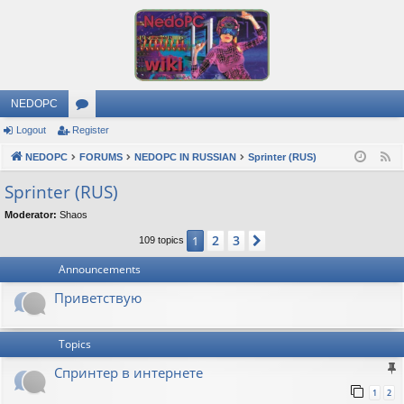
NEDOPC
Logout
Register
or
NEDOPC
u
FORUMS
NEDOPC IN RUSSIAN
Sprinter (RUS)
F
e
m
Sprinter (RUS)
e
s
Moderator:
Shaos
d
2
3
1
Next
109 topics
Announcements
Приветствую
Topics
Спринтер в интернете
1
2