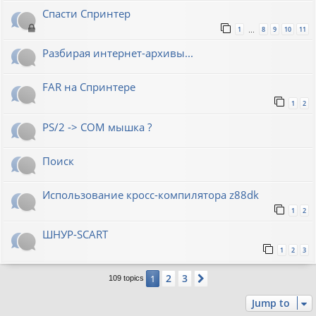
Спасти Спринтер
1
8
9
10
11
…
Разбирая интернет-архивы...
FAR на Спринтере
1
2
PS/2 -> COM мышка ?
Поиск
Использование кросс-компилятора z88dk
1
2
ШНУР-SCART
1
2
3
2
3
1
Next
109 topics
Jump to