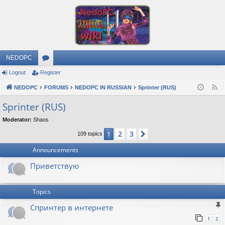
NEDOPC
Logout
Register
or
NEDOPC
u
FORUMS
NEDOPC IN RUSSIAN
Sprinter (RUS)
F
e
m
Sprinter (RUS)
e
s
Moderator:
Shaos
d
2
3
1
Next
109 topics
Announcements
Приветствую
Topics
Спринтер в интернете
1
2