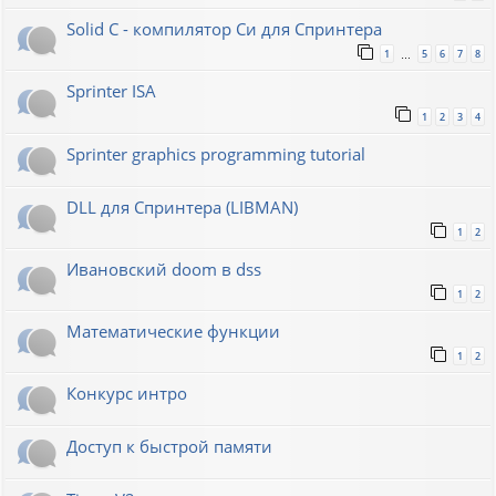
Solid C - компилятор Си для Спринтера
1
5
6
7
8
…
Sprinter ISA
1
2
3
4
Sprinter graphics programming tutorial
DLL для Спринтера (LIBMAN)
1
2
Ивановский doom в dss
1
2
Математические функции
1
2
Конкурс интро
Доступ к быстрой памяти