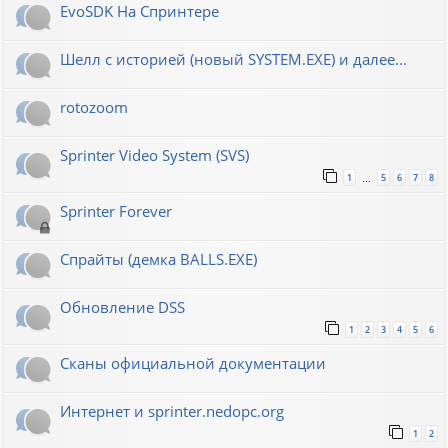
EvoSDK На Спринтере
Шелл с историей (новый SYSTEM.EXE) и далее...
rotozoom
Sprinter Video System (SVS)
1
5
6
7
8
…
Sprinter Forever
Спрайты (демка BALLS.EXE)
Обновление DSS
1
2
3
4
5
6
Сканы официальной документации
Интернет и sprinter.nedopc.org
1
2