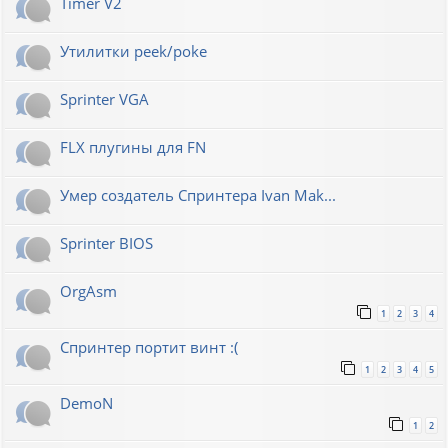
Timer V2
Утилитки peek/poke
Sprinter VGA
FLX плугины для FN
Умер создатель Спринтера Ivan Mak...
Sprinter BIOS
OrgAsm
1
2
3
4
Спринтер портит винт :(
1
2
3
4
5
DemoN
1
2