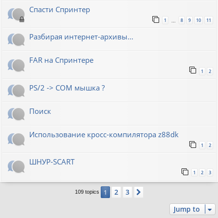
Спасти Спринтер
1
8
9
10
11
…
Разбирая интернет-архивы...
FAR на Спринтере
1
2
PS/2 -> COM мышка ?
Поиск
Использование кросс-компилятора z88dk
1
2
ШНУР-SCART
1
2
3
2
3
1
Next
109 topics
Jump to