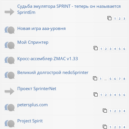
Судьба эмулятора SPRINT - теперь он называется
SprintEm
1
2
3
Новая игра ааа-уровня
Мой Спринтер
1
2
3
4
5
6
Кросс-ассемблер ZMAC v1.33
Великий долгострой nedoSprinter
1
5
6
7
8
…
Проект SprinterNet
1
2
3
4
5
6
petersplus.com
1
2
3
4
Project Spirit
1
2
3
4